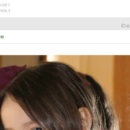
아니아
1
딸아이
3
요
을까