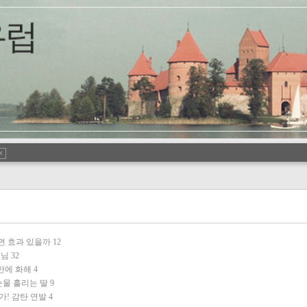
면 효과 있을까
12
생님
32
만에 화해
4
눈물 흘리는 딸
9
가! 감탄 연발
4