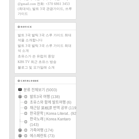
@gmail.com 전화: +370 6861 3453
(최대석), 발트 3국 관광가이드, 쓰루
가이드
발트 3국 발틱 3국 스루 가이드 최대
석을 소개합니다
발트 3국 발틱 3국 스루 가이드 최대
석 소개
초유스가 쓴 유럽의 중앙
KBS TV 최근 초유스 방송
블로그 및 요가일래 소개
분류 전체보기
(5003)
발트3국 여행
(138)
초유스와 함께 발트여행
(6)
채근담 菜根譚 번역 공부
(119)
한국문학 | Korea Literat..
(92)
한국노래 | Korea Kantaro
(143)
가족여행
(174)
에스페란토
(73)