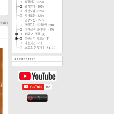
생활얘기
(820)
요가일래
(495)
사진모음
(826)
기사모음
(829)
영상모음
(757)
가일래
재미감탄 세계화제
(68)
피겨선수 김레베카
(35)
해외 VJ 활동
(4)
신문잡지 기고글
(3)
다음첫면
(11)
스포츠 생중계 안내
(132)