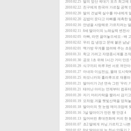
2010.02.25
딸의 앞산 꼭대기 포즈 최고에
2010.02.22
친구에게 한국어 가르칠 공책 만
2010.02.20
딸의 건널목 실수를 아내에게 
2010.02.20
김밥이 운다고 아빠를 재촉한 
2010.02.16
안녕을 사랑해로 가르치려는 
2010.02.11
8세 딸아이의 노래실력 변천사
2010.02.05
아빠, 라면 끓여놓으세요 - 배 
2010.02.02
우리 집 냉장고 문에 붙은 냠냠
2010.02.01
책가방 무게를 염려해 주는 초
2010.01.31
학교 가려고 자명종시계를 조
2010.01.30
공포 1초 위해 1시간 거미 만든
2010.01.29
식구끼리 하루 8번 서로 껴안
2010.01.27
아내와 이심전심, 몰래 도시락에
2010.01.25
하모니카와 훌라후프로 재롱떠
2010.01.21
딸아이가 2년 연속 그린 '우리 
2010.01.21
태어난 아이는 언제부터 컴퓨터
2010.01.20
자기 머리카락을 짤라서 감기고
2010.01.19
모처럼 겨울 햇빛산책을 망쳐
2010.01.18
딸아이의 첫 눈썹 메이크업에 
2010.01.16
3살 딸아이가 만든 빵 안경
4
2010.01.13
잃어버린 휴대전화에 커피 한 
2010.01.07
초2 딸에게 커닝 가르치고 나쁜
2010.01.02
8살 딸아이의 눈 천사 만들기
2