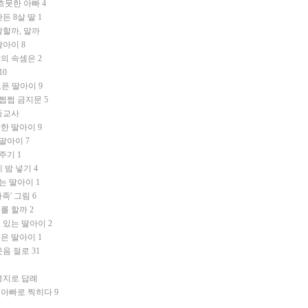
 흐뭇한 아빠
4
든 8살 딸
1
말할까, 말까
딸아이
8
딸의 속셈은
2
10
고픈 딸아이
9
 쩝쩝 금지문
5
등교사
작한 딸아이
9
 딸아이
7
아주기
1
 밤 넣기
4
는 딸아이
1
가족' 그림
6
를 할까
2
 있는 딸아이
2
놓은 딸아이
1
웃음 절로
31
봉지로 답례
 아빠로 찍히다
9