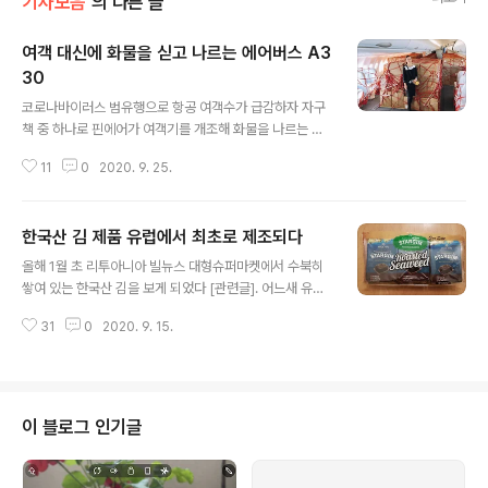
기사모음
의 다른 글
여객 대신에 화물을 싣고 나르는 에어버스 A3
30
글 내용
코로나바이러스 범유행으로 항공 여객수가 급감하자 자구
책 중 하나로 핀에어가 여객기를 개조해 화물을 나르는 방
책을 강구하고 있다는 소식을 지난 5월 21일에 전했다[관
11
0
2020. 9. 25.
련글: 코로나19로 A330 여객기 객실을 화물용으로 개조].
핀에어 비행기는 빌뉴스에서 서울을 갈 때 주로 이용한다.
가을로 접어들고 있는 지금도 코로나바이러스는 세계인의
한국산 김 제품 유럽에서 최초로 제조되다
정상적인 삶을 크게 제약하고 있다. 인구가 280만명인 리
글 내용
투아니아는 9월 24일 하루 새로운 확진자수 138명으로
올해 1월 초 리투아니아 빌뉴스 대형슈퍼마켓에서 수북히
이는 지금껏 최대 규모다. 한국 인구비율로 하면 하루 새로
쌓여 있는 한국산 김을 보게 되었다 [관련글]. 어느새 유럽
운 확진자수가 3400명이다. 초기에 시행한 강력한 수준의
의 변방 중 하나로 여겨지는 발트 3국 리투아니아까지 이
방역조치가 아직 재개되지 않고 있다. 러시아와 베트남행
31
0
2020. 9. 15.
렇게 한국산 김 제품이 대량으로 슈퍼마겟 공간을 차지하
항공노선이 단계적으로 재개되고 있지만 여전히 하늘길은
고 있다는 사실에 깜짝 놀라게 되었다. * 빌뉴스 대형슈퍼
여행객들에게는 요원하기만 하다. 핀..
마켓 리미(Rimi)에서 판매되고 있는 김 * 한국에서 조제된
제품 지난해 빌뉴스 한인 한 사람이 머지않아 리투아니아
에 한국산 김 제조 공장이 들어설 것이라는 말이 떠올랐다.
이 블로그 인기글
설마 리투아니아 현지에서 제조 공장을 차릴 정도로 김 제
품에 대한 수요가 많을까라는 그때 든 의구심도 사라지게
되었다. 물론 리투아니아 시장이 아니라 유럽 전체 시장을