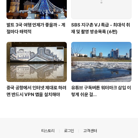
발트 3국 여행 언제가 좋을까 - 계
SBS 지구촌 VJ 특급 - 최대석 취
절마다 매력적
재 및 촬영 방송목록 (6편)
중국 공항에서 인터넷 제대로 하려
유튜브 구독버튼 워터마크 삽입 이
면 반드시 VPN 앱을 설치해야
렇게 쉬운 걸...
의안내
티스토리
로그인
고객센터