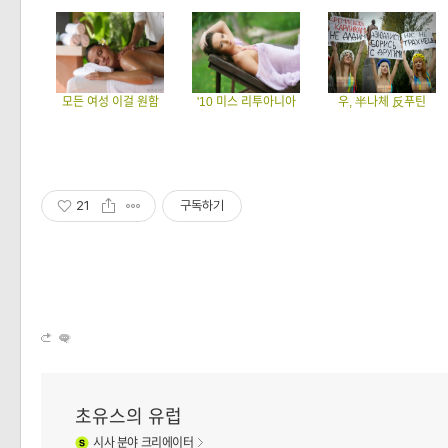
모든 여성 이걸 원함
'10 미스 리투아니아
우, 半나체 反푸틴
21
구독하기
초유스의 유럽
시사
분야 크리에이터