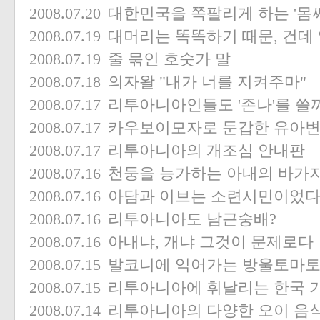
2008.07.20
대한민국을 쪽팔리게 하는 '몸
2008.07.19
대머리는 똑똑하기 때문, 건데
2008.07.19
줄 묶인 호숫가 말
2008.07.18
의자왈 "내가 너를 지켜주마"
2008.07.17
리투아니아인들도 '존나'를 쓸
2008.07.17
카우보이모자로 둔갑한 유아
2008.07.17
리투아니아의 개조심 안내판
2008.07.16
천둥을 능가하는 아내의 바가
2008.07.16
아담과 이브는 소련시민이었
2008.07.16
리투아니아도 남근숭배?
2008.07.16
아내냐, 개냐 그것이 문제로다
2008.07.15
발코니에 익어가는 방울토마토
2008.07.15
리투아니아에 휘날리는 한국 
2008.07.14
리투아니아의 다양한 오이 음