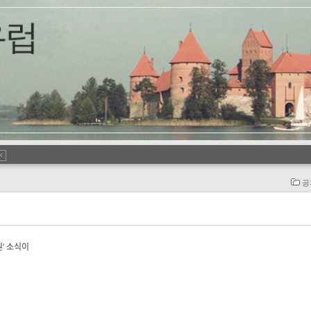
공
' 소식이