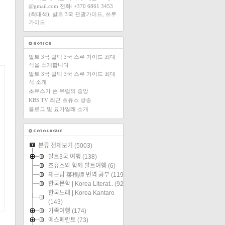
@gmail.com 전화: +370 6861 3453
(최대석), 발트 3국 관광가이드, 쓰루
가이드
발트 3국 발틱 3국 스루 가이드 최대
석을 소개합니다
발트 3국 발틱 3국 스루 가이드 최대
석 소개
초유스가 쓴 유럽의 중앙
KBS TV 최근 초유스 방송
블로그 및 요가일래 소개
분류 전체보기
(5003)
발트3국 여행
(138)
초유스와 함께 발트여행
(6)
채근담 菜根譚 번역 공부
(119)
한국문학 | Korea Literat..
(92)
한국노래 | Korea Kantaro
(143)
가족여행
(174)
에스페란토
(73)