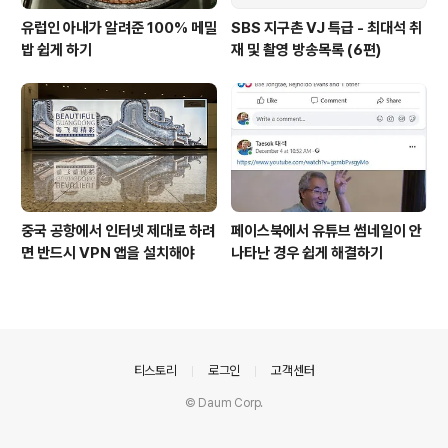
유럽인 아내가 알려준 100% 메밀
SBS 지구촌 VJ 특급 - 최대석 취
밥 쉽게 하기
재 및 촬영 방송목록 (6편)
중국 공항에서 인터넷 제대로 하려
페이스북에서 유튜브 썸네일이 안
면 반드시 VPN 앱을 설치해야
나타난 경우 쉽게 해결하기
의안내
티스토리
로그인
고객센터
© Daum Corp.