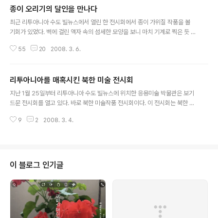
종이 오리기의 달인을 만나다
글 내용
최근 리투아니아 수도 빌뉴스에서 열린 한 전시회에서 종이 가위질 작품을 볼
기회가 있었다. 벽에 걸린 액자 속의 섬세한 모양을 보니 마치 기계로 찍은 듯 했
다. 액자 밑에서 직접 가위로 종이를 오려내는 장면을 보지 못했다면 영락없이
55
20
2008. 3. 6.
믿어버릴 것 같았다. 우선 종이를 반으로 접고 한 쪽에 연필로 그림을 그린다. 예
리한 작은 가위로 그림을 따라 차근차근 오려나간다. 불필요한 것을 다 오려내
고 접은 종이를 편다. 두꺼운 종이 위에 풀로 붙이면 작품이 완성된다. 6년째 종
리투아니아를 매혹시킨 북한 미술 전시회
이 오리기를 하고 있다는 이 분은 여러 차례 개인 작품전시회를 열기도 했다. 처
글 내용
음엔 날카로운 가위에 손가락이 찔리는 등 고생을 많이 했지만, 이젠 마음의 집
지난 1월 25일부터 리투아니아 수도 빌뉴스에 위치한 응용미술 박물관은 보기
중과 평온을 가져다준다면서 열성적인 가위질 예찬론자가 되었다. 그의 작품을
드문 전시회를 열고 있다. 바로 북한 미술작품 전시회이다. 이 전시회는 북한 미
보니, 한 번..
술작품 수집가인 네덜란드인 프란찌스쿠스 브뢰로센씨가 4차례 북한을 방문해
9
2
2008. 3. 4.
수집한 2000여점 가운데 104점을 통해 동유럽 최초로 북한 예술작품을 선보
이고 있다. 브뢰로센씨는 네덜란드 대사관을 통해 리투아니아 미술 박물관에 전
시회를 제안했다. 그는 정치적 상황을 떠나 북한 미술의 높은 예술성을 세계에
널리 알리고자 전시회를 기획했다. 로무알다스 부드리스 리투아니아 미술 박물
관장은 “높은 예술성과 대가적인 기법에 매혹되었다"고 말하고, 기꺼이 제안에
이 블로그 인기글
응했다고 밝혔다. 폐쇄적인 나라로만 인식되어온 북한이 미지의 예술을 통해 리
투아니아 사회와 첫 교류를 시..