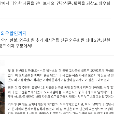
팡에서 다양한 제품을 만나보세요. 건강식품, 활력을 되찾고 와우회
터 와우할인까지
, 안심 환불, 와우회원 추가 캐시적립 신규 와우회원 최대 2만3천원
행도 이제 쿠팡에서!
몇 해 전부터 리투아니아 수도 빌뉴스의 한 원형 교차로에 새로운 고가도로가 건설
있다. 이 교차로를 돌 때마다 홀로 덩그러니 서 있는 목조 가옥을 보면서 저 집도 곧 
겠지 라고 생각했다. 하지만 교각이 올라가고 상판이 덮여져도 이 집은 그대로 있다.
최근 이 집 주인의 유별난 1인시위를 신문을 통해 접하면서 리투아니아에도 속칭 ‘
이’의 한 모습을 보게 되었다. 도시개발에 늘 따르는 요소 중 하나가 바로 '알박이'이다.
떻게 해서라도 끝까지 버텨 자신의 요구를 관철시키려는 것은 누구나의 욕심일 것이다
리투아니아에도 도처에 개발과 재개발이 이루어지고 있지만, 아직 ‘알박기’나 집단
가 큰 사회적 문제로 등장하지 않았다. 이 집 주인은 바로 인근에 있는 땅으로 보상해
것을 요구했으나 시청은 받아들이지 않았다. 급기야 그는 마당에 움막을 짓고 1인시