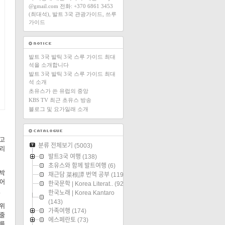
@gmail.com 전화: +370 6861 3453
(최대석), 발트 3국 관광가이드, 쓰루
가이드
발트 3국 발틱 3국 스루 가이드 최대
석을 소개합니다
발트 3국 발틱 3국 스루 가이드 최대
석 소개
초유스가 쓴 유럽의 중앙
KBS TV 최근 초유스 방송
블로그 및 요가일래 소개
되고
분류 전체보기
(5003)
헐리
발트3국 여행
(138)
초유스와 함께 발트여행
(6)
알박
채근담 菜根譚 번역 공부
(119)
 어
한국문학 | Korea Literat..
(92)
.
한국노래 | Korea Kantaro
(143)
시위
가족여행
(174)
 줄
에스페란토
(73)
위를