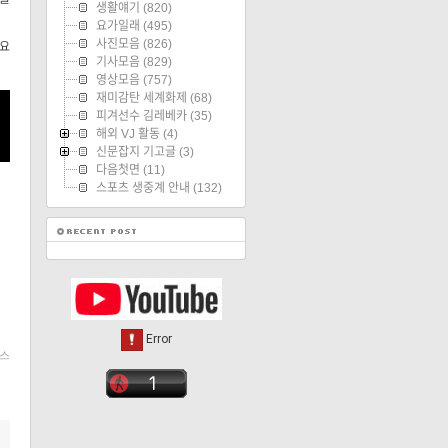
생활얘기
(820)
요가일래
(495)
사진모음
(826)
 요
기사모음
(829)
영상모음
(757)
재미감탄 세계화제
(68)
피겨선수 김레베카
(35)
해외 VJ 활동
(4)
신문잡지 기고글
(3)
다음첫면
(11)
스포츠 생중계 안내
(132)
스