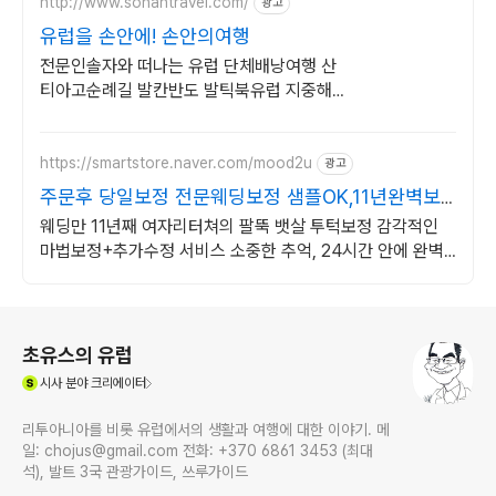
http://www.sonantravel.com/
광고
유럽을 손안에! 손안의여행
전문인솔자와 떠나는 유럽 단체배낭여행 산
티아고순례길 발칸반도 발틱북유럽 지중해
여행 유럽을 손안에! 발칸반도 북유럽 지중해
남부유럽 동유럽 세미팩제공
https://smartstore.naver.com/mood2u
광고
주문후 당일보정 전문웨딩보정 샘플OK,11년완벽보
정경력
웨딩만 11년째 여자리터쳐의 팔뚝 뱃살 투턱보정 감각적인
마법보정+추가수정 서비스 소중한 추억, 24시간 안에 완벽
재탄생!
로그 정보
초유스의 유럽
(새창열림)
시사
분야 크리에이터
리투아니아를 비롯 유럽에서의 생활과 여행에 대한 이야기. 메
일: chojus@gmail.com 전화: +370 6861 3453 (최대
석), 발트 3국 관광가이드, 쓰루가이드