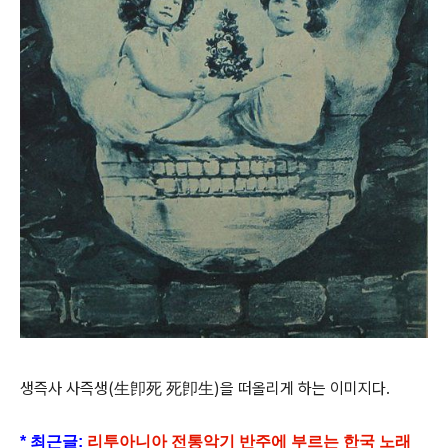
생즉사 사즉생(生卽死 死卽生)을 떠올리게 하는 이미지다.
* 최근글:
리투아니아 전통악기 반주에 부르는 한국 노래