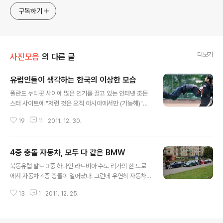
구독하기
더보기
사진모음
의 다른 글
유럽인들이 생각하는 한국의 이상한 모습
글 내용
폴란드 누리꾼 사이에 많은 인기를 끌고 있는 인터넷 조몬
스터 사이트에 "저런 것은 오직 아시아에서만 (가능해)"이
라는 제목으로 사진 모음이 최근 올라왔다. "일부는 한국,
19
11
2011. 12. 30.
일부는 일본, 항상 이상해"라는 설명이 달렸다. 사진을 보
니 일부가 아니라 대부분 한국의 모습을 담고 있다. 어떤 사
진들일까? [사진출처 image source link] 여러 이상한
4중 충돌 자동차, 모두 다 같은 BMW
(?) 모습 중 특히 국회 난장판만은 꼭 사라졌으면 좋겠다.
글 내용
유럽의 작은 나라 리투아니아에도 이런 한국 국회 모습은
북동유럽 발트 3중 하나인 라트비아 수도 리가의 한 도로
늘 해외토픽감으로 언론에 소개된다. 주변 사람들에게 참
에서 자동차 4중 충돌이 일어났다. 그런데 우연히 자동차
부끄럽다...... 세계 최고 미녀 10개국 사우나에서 여자로 난
4대 모두가 다 같은 BMW 3시리즈였다. [사진출처 imag
감했던 일 노브라女 땜새 아내가 한 핏잔 현기증 유발 얼굴
13
1
2011. 12. 25.
e source link] 아무리 운명의 장난이라고 하지만 믿기가
속 얼굴 한 팔로 50kg 여자 번쩍 들기 도로구멍 수리 효과
어려운 상황이다. 현대차 2대로 1대 차사고 낚시 경험담 낙
적..
뢰 맞은 Audi 벤츠 CL500 튜닝카 유럽 고산 차주행