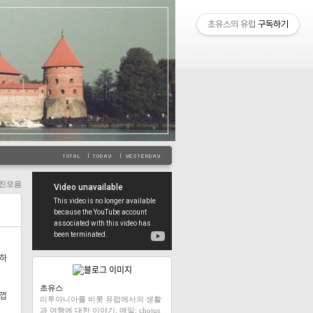
초유스의 유럽
구독하기
진모음
칠하
초유스
 껍
리투아니아를 비롯 유럽에서의 생활
과 여행에 대한 이야기. 메일: chojus