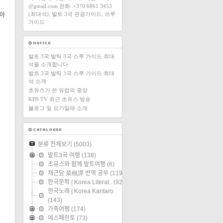
@gmail.com 전화: +370 6861 3453
(최대석), 발트 3국 관광가이드, 쓰루
모아
가이드
발트 3국 발틱 3국 스루 가이드 최대
석을 소개합니다
발트 3국 발틱 3국 스루 가이드 최대
석 소개
초유스가 쓴 유럽의 중앙
KBS TV 최근 초유스 방송
블로그 및 요가일래 소개
분류 전체보기
(5003)
발트3국 여행
(138)
초유스와 함께 발트여행
(6)
채근담 菜根譚 번역 공부
(119)
한국문학 | Korea Literat..
(92)
한국노래 | Korea Kantaro
(143)
가족여행
(174)
에스페란토
(73)