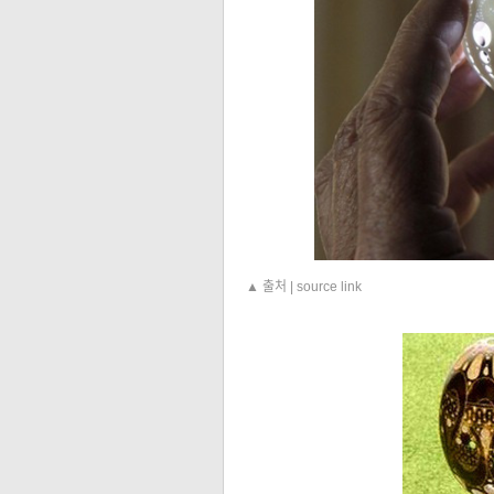
▲ 출처 | source link