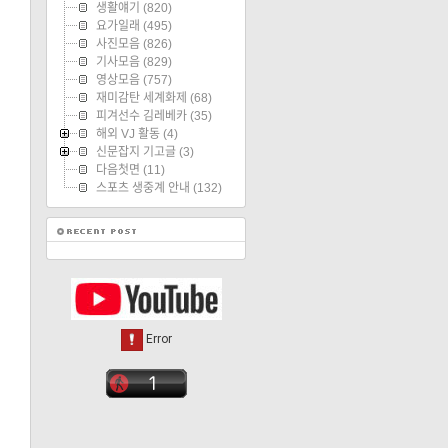
생활얘기
(820)
요가일래
(495)
사진모음
(826)
기사모음
(829)
영상모음
(757)
재미감탄 세계화제
(68)
피겨선수 김레베카
(35)
해외 VJ 활동
(4)
신문잡지 기고글
(3)
다음첫면
(11)
스포츠 생중계 안내
(132)