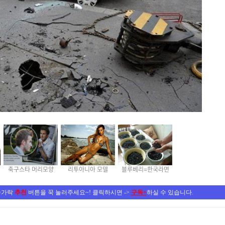
축구스타 머리모양
리투아니아 모델
블루베리=한국라면
손가락
추천
버튼을 꾹 눌러주세요~! 클릭하시면 ->
구독+
하실 수 있습니다.