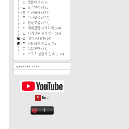
생활얘기
(820)
요가일래
(495)
사진모음
(826)
기사모음
(829)
영상모음
(757)
재미감탄 세계화제
(68)
피겨선수 김레베카
(35)
해외 VJ 활동
(4)
신문잡지 기고글
(3)
다음첫면
(11)
스포츠 생중계 안내
(132)