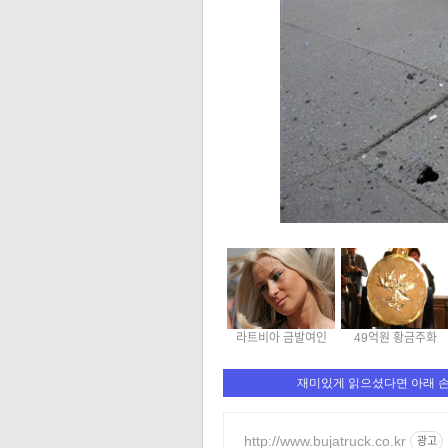
라트비아 금발여인
49억원 황금주화
재미있게 읽으셨다면 아래 
http://www.bujatruck.co.kr
광고