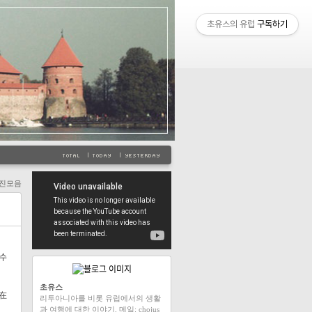
초유스의 유럽
구독하기
진모음
차수
초유스
(在
리투아니아를 비롯 유럽에서의 생활
과 여행에 대한 이야기. 메일: chojus