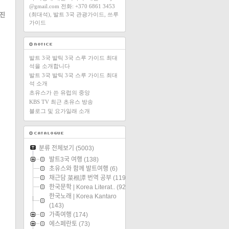
@gmail.com 전화: +370 6861 3453
(최대석), 발트 3국 관광가이드, 쓰루
진
가이드
발트 3국 발틱 3국 스루 가이드 최대
석을 소개합니다
발트 3국 발틱 3국 스루 가이드 최대
석 소개
초유스가 쓴 유럽의 중앙
KBS TV 최근 초유스 방송
블로그 및 요가일래 소개
분류 전체보기
(5003)
발트3국 여행
(138)
초유스와 함께 발트여행
(6)
채근담 菜根譚 번역 공부
(119)
한국문학 | Korea Literat..
(92)
한국노래 | Korea Kantaro
(143)
가족여행
(174)
에스페란토
(73)