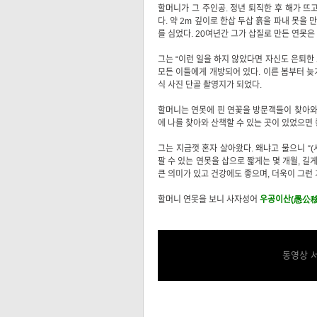
할머니가 그 주인공. 정년 퇴직한 후 해가 뜨
다. 약 2m 깊이로 한삽 두삽 흙을 파내 못을
를 심었다. 20여년간 그가 삽질로 만든 연못은 
그는 “이런 일을 하지 않았다면 자신도 은퇴한
모든 이들에게 개방되어 있다. 이른 봄부터 늦
식 사진 단골 촬영지가 되었다.
할머니는 연못에 핀 연꽃을 방문객들이 찾아와서
에 나를 찾아와 산책할 수 있는 곳이 있었으면
그는 지금껏 혼자 살아왔다. 왜냐고 물으니 “(
팔 수 있는 연못을 삽으로 짧게는 몇 개월, 길게
큰 의미가 있고 건강에도 좋으며, 더욱이 그런
할머니 연못을 보니 사자성어
우공이산(愚公移
동영상 