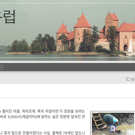
영
 떨어진 마을, 파비르제. 특히 주말이면 이 정원을 보려는
바로 8,600㎡(제곱미터)에 달하는 넓은 정원에 일궈진 연
니 혼자 힘으로 만들어졌다는 사실. 올해로 78세인 알도나