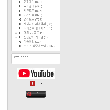
생활얘기
(820)
요가일래
(495)
사진모음
(826)
기사모음
(829)
영상모음
(757)
재미감탄 세계화제
(68)
피겨선수 김레베카
(35)
해외 VJ 활동
(4)
신문잡지 기고글
(3)
다음첫면
(11)
스포츠 생중계 안내
(132)