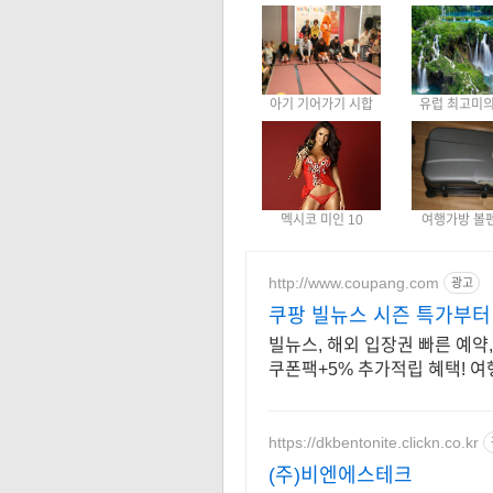
아기 기어가기 시합
유럽 최고미의
멕시코 미인 10
여행가방 볼
http://www.coupang.com
광고
쿠팡 빌뉴스 시즌 특가부
빌뉴스, 해외 입장권 빠른 예약
쿠폰팩+5% 추가적립 혜택! 여
https://dkbentonite.clickn.co.kr
(주)비엔에스테크