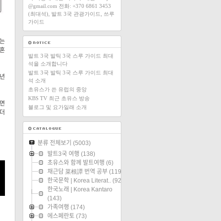
@gmail.com 전화: +370 6861 3453
(최대석), 발트 3국 관광가이드, 쓰루
가이드
오는
결혼
발트 3국 발틱 3국 스루 가이드 최대
석을 소개합니다
발트 3국 발틱 3국 스루 가이드 최대
노년
석 소개
초유스가 쓴 유럽의 중앙
KBS TV 최근 초유스 방송
이면
블로그 및 요가일래 소개
 더
분류 전체보기
(5003)
발트3국 여행
(138)
초유스와 함께 발트여행
(6)
채근담 菜根譚 번역 공부
(119)
한국문학 | Korea Literat..
(92)
한국노래 | Korea Kantaro
(143)
가족여행
(174)
에스페란토
(73)