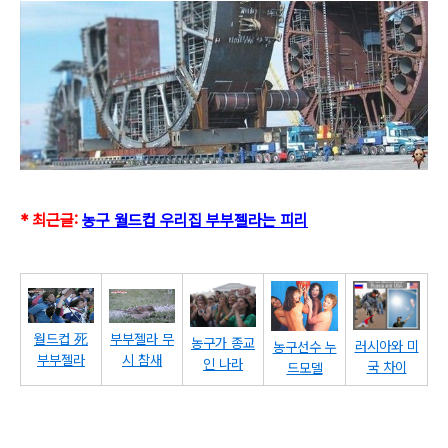
* 최근글:
농구 월드컵 우리집 부부젤라는 피리
부부젤라 무
월드컵 死
농구가 종교
러시아와 미
농구선수 누
시 참새
부부젤라
인 나라
국 차이
드모델