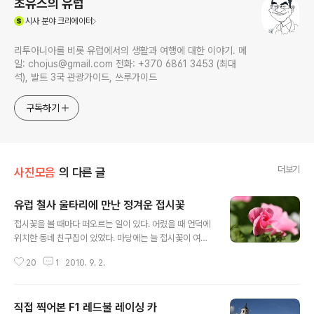
초유스의 유럽
(새창열림)
시사
분야 크리에이터
리투아니아를 비롯 유럽에서의 생활과 여행에 대한 이야기. 메
일: chojus@gmail.com 전화: +370 6861 3453 (최대
석), 발트 3국 관광가이드, 쓰루가이드
구독하기
더보기
사진모음
의 다른 글
유럽 철사 울타리에 만난 정겨운 접시꽃
글 내용
접시꽃을 볼 때마다 떠오르는 일이 있다. 어렸을 때 언덕에
위치한 동네 친구집이 있었다. 마당에는 늘 접시꽃이 여름
철이면 예쁘게 피어있었다. 최근 유럽 리투아니아 뜰에서
20
1
2010. 9. 2.
접시꽃을 보게 되어 한국의 어린 시절이 떠올랐다. 접시꽃
은 아시아에서 16세기에 유럽으로 건너온 것으로 알려져
있다. 리투아니아 사람들도 장식용으로 접시꽃을 꽃밭이나
직접 찍어본 F1 레드불 레이싱 카
울타리 등에 심고 있다.