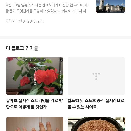
글 내용
8월 30일 빌뉴스 시내를 산책하다가 대성당 한 구석에 사
람들이 무엇인가를 구경하고 있었다. 가까이에 가보니 레
이싱 카 한 대가 있었다. 이 차에는 레드불(Red Bull) 레이
19
0
2010. 9. 1.
싱 팀에 속한 차로 데이비드 쿨사드(David Coulthard)
이름이 적혀 있었다. 쿨사드는 1994년 포르물라-1(Form
ula One)에 데뷰해서 13번 대상(grand prix)을 차지했
다. 특히 이 레이싱 카에는 레드불 팀을 후원하기로 한 LG
의 로고가 부착되어 있어 눈길을 끌었다. 레드불 레이싱 팀
이 블로그 인기글
은 전 세계적으로 5천만명의 팬을 두고 있는 것으로 알려
져 있다. TV 중계를 통해서 본 레드불 레이싱 카를 이렇게
직접 보게 되자 내 카메라는 연신 촬각소리를 쏟아냈다. 한
번만이라도 이 차를 타고 총알처럼 달려보고 싶은 ..
유튜브 실시간 스트리밍을 가로 방
월드컵 및 스포츠 중계 실시간으로
향으로 어떻게 할 것인가
볼 수 있는 사이트