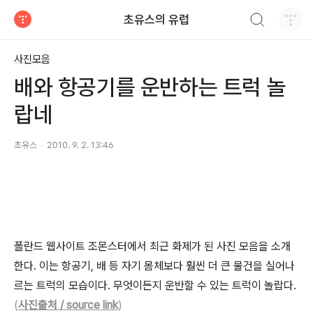
검색하기
초유스의 유럽
티스토리
사진모음
배와 항공기를 운반하는 트럭 놀
랍네
초유스
2010. 9. 2. 13:46
폴란드 웹사이트 조몬스터에서 최근 화제가 된 사진 모음을 소개
한다. 이는 항공기, 배 등 자기 몸체보다 훨씬 더 큰 물건을 실어나
르는 트럭의 모습이다. 무엇이든지 운반할 수 있는 트럭이 놀랍다.
(
사진출처 / source link
)