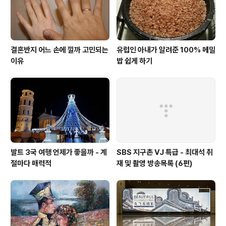
결혼반지 어느 손에 낄까 고민되는
유럽인 아내가 알려준 100% 메밀
이유
밥 쉽게 하기
발트 3국 여행 언제가 좋을까 - 계
SBS 지구촌 VJ 특급 - 최대석 취
절마다 매력적
재 및 촬영 방송목록 (6편)