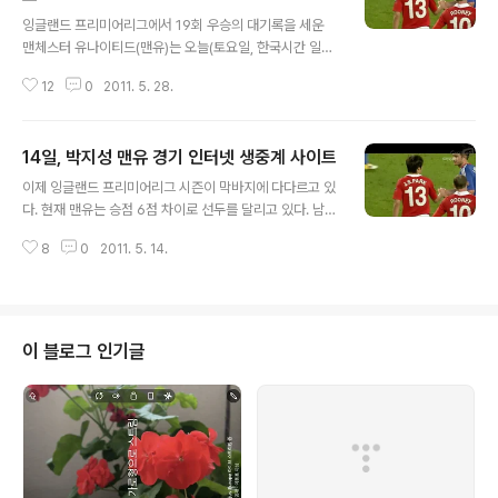
글 내용
잉글랜드 프리미어리그에서 19회 우승의 대기록을 세운
맨체스터 유나이티드(맨유)는 오늘(토요일, 한국시간 일요
일) 유럽축구연맹 챔피언스리그 결승전을 갖는다. 상대팀
12
0
2011. 5. 28.
은 스페인의 바르셀로나이다. 전 세계 축구팬의 이목이 집
중될 이 경기는 "영국 축구의 성지"로 불리는 런던 웸블리
경기장에서 열린다. 두 팀은 박지성 선수가 출전한 2008-
14일, 박지성 맨유 경기 인터넷 생중계 사이트
2009 시준 결승전에 맞붙어 맨유가 0 대 2로 졌다. 아시
글 내용
아 선수 최초로 결승 무대에 올랐지만 지고 말았다. 올해 박
이제 잉글랜드 프리미어리그 시즌이 막바지에 다다르고 있
지성 선수는 최절정의 기량을 발휘하고 있다. 메시를 막을
다. 현재 맨유는 승점 6점 차이로 선두를 달리고 있다. 남은
카드 박지성, 루니보다 대단한 박지성, 빅매치 주인공 박지
두 경기에서 최소한 승점 1점을 챙기기만 하면 역사상 최초
성, 세 개의 폐를 가진 박지성, 맨유의 VIP 박지성 등등으로
8
0
2011. 5. 14.
로 통상 19회 우승이라는 최고의 기록을 세우게 된다. 맨유
찬사를 받고 있는 박지성 선수가 과연 오늘 출전해 2년 전
는 14일 블랙번 로버스를 상대로 경기를 갖는다. 블랙번은
의 패배를 설욕하고 ..
리그 15위로 강등권인 18위와 승점차가 3점에 불과하다.
이는 이날 경기가 어느 경기보다 더 치열하게 치러질 전망
을 낳게 한다. 지난번 첼시전에서 선취골 도움을 하는 등 최
이 블로그 인기글
고의 활약을 펼치고 있는 박지성 선수의 출전이 유력시되
고 있다. 맨유와 블랙번 경기를 아래 인터넷 생중계 사이트
에서 시청할 수 있다. - 한국 시간대 14일 20시 45분 - 2
2시 45분 - 모스크바 시간대 14일 15시 45분 - 17시 45
분..