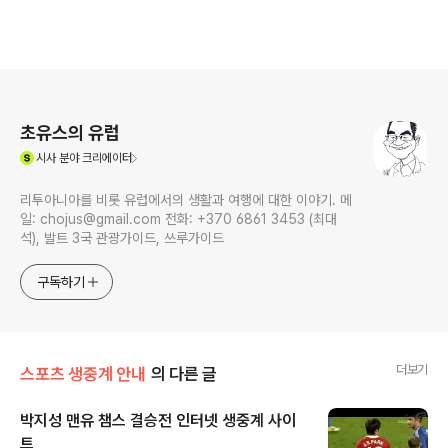
로그 정보
초유스의 유럽
(새창열림)
시사
분야 크리에이터
리투아니아를 비롯 유럽에서의 생활과 여행에 대한 이야기. 메
일: chojus@gmail.com 전화: +370 6861 3453 (최대
석), 발트 3국 관광가이드, 쓰루가이드
구독하기
더보기
스포츠 생중계 안내
의 다른 글
박지성 맨유 챔스 결승전 인터넷 생중계 사이
트