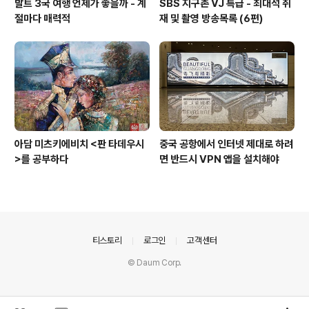
발트 3국 여행 언제가 좋을까 - 계
SBS 지구촌 VJ 특급 - 최대석 취
절마다 매력적
재 및 촬영 방송목록 (6편)
아담 미츠키에비치 <판 타데우시
중국 공항에서 인터넷 제대로 하려
>를 공부하다
면 반드시 VPN 앱을 설치해야
의안내
티스토리
로그인
고객센터
© Daum Corp.