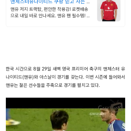
맨체스터유나이티드 쿠팡 믿고 사는 안
심 쇼핑
맨유 저지 트랙탑, 편안한 착용감! 로켓배송
으로 내일 바로 만나세요. 맨유 팬 필수템! 응
원복 데일리룩으로 손색 없어요. 5% 캐시적
립!
한국 시간으로 8월 29일 새벽 영국 프리미어 축구의 맨체스터 유
나이티드(맨유)와 아스날이 경기를 갖는다. 이번 시즌에 들어와서
맨유는 젊은 선수들을 주축으로 경기를 펼치고 있다.