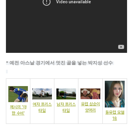
* 예전 아스날 경기에서 멋진 골을 넣는 박지성 선수
유럽 삼순이
여자 프리스
남자 프리스
메시의 '야
양머리
타일
타일
동유럽 모델
한 수비'
18