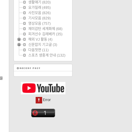
생활얘기
(820)
요가일래
(495)
사진모음
(826)
기사모음
(829)
영상모음
(757)
재미감탄 세계화제
(68)
피겨선수 김레베카
(35)
해외 VJ 활동
(4)
신문잡지 기고글
(3)
다음첫면
(11)
스포츠 생중계 안내
(132)
눈을