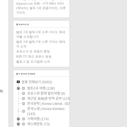
@gmail.com 전화: +370 6861 3453
(최대석), 발트 3국 관광가이드, 쓰루
가이드
발트 3국 발틱 3국 스루 가이드 최대
석을 소개합니다
발트 3국 발틱 3국 스루 가이드 최대
석 소개
초유스가 쓴 유럽의 중앙
KBS TV 최근 초유스 방송
블로그 및 요가일래 소개
분류 전체보기
(5003)
발트3국 여행
(138)
앞차
초유스와 함께 발트여행
(6)
채근담 菜根譚 번역 공부
(119)
한국문학 | Korea Literat..
(92)
한국노래 | Korea Kantaro
(143)
가족여행
(174)
에스페란토
(73)