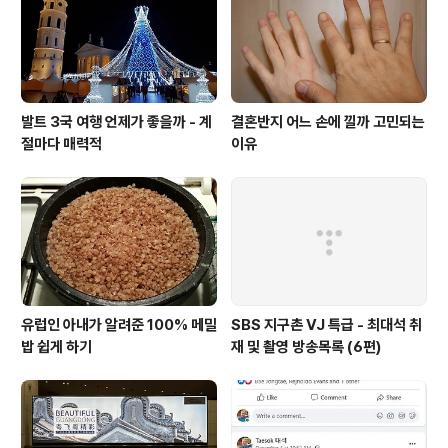
발트 3국 여행 언제가 좋을까 - 계
결혼반지 어느 손에 낄까 고민되는
절마다 매력적
이유
유럽인 아내가 알려준 100% 메밀
SBS 지구촌 VJ 특급 - 최대석 취
밥 쉽게 하기
재 및 촬영 방송목록 (6편)