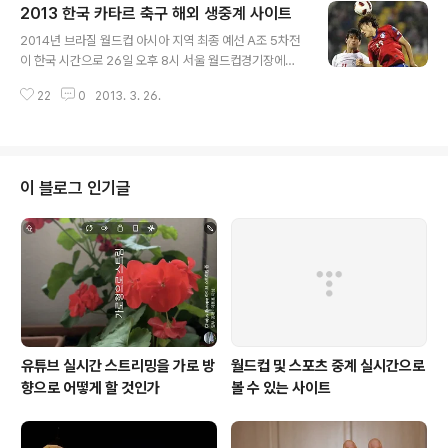
2013 한국 카타르 축구 해외 생중계 사이트
desliga FC Augsburg vs. VFB Stuttgart 16:30 - 1
글 내용
8:30 Germany German Bundesliga FC Augsbur
2014년 브라질 월드컵 아시아 지역 최종 예선 A조 5차전
g vs. VFB Stuttgart 16:30 - 18:30 Germany Germ
이 한국 시간으로 26일 오후 8시 서울 월드컵경기장에서
an Bundesliga FC Augsburg vs. VFB Stuttgart 16:
열린다.현재 한국은 승점 7로 조 2위이다. 한 경기를 더 치
30 - 18:30 Germa..
22
0
2013. 3. 26.
른 우즈베키스탄이 승점 8로 1위이고, 카타르는 승점 7이
지만, 골득실에서 현재 이란에 이어 4위이다.1-4위가 비슷
한 승점이기 때문에 오늘 경기는 브라질행 문턱에서 매우
중요한 경기이다. * 사진출처: http://www.dohastadiu
mplusqatar.com/korea-iran-teams-beat-group/
이 블로그 인기글
이 경기를 아래 사이트에서 생중계를 쉽게 시청할 수 있다.
아래 시간은 헬싱키 시간대이다. 한국 대표팀의 좋은 활약
으로 승점 3을 챙길 수 있기를 바란다. 13:00 - 15:00FIF
A World Cup 201..
유튜브 실시간 스트리밍을 가로 방
월드컵 및 스포츠 중계 실시간으로
향으로 어떻게 할 것인가
볼 수 있는 사이트