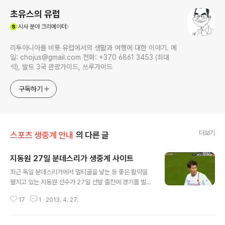
초유스의 유럽
(새창열림)
시사
분야 크리에이터
리투아니아를 비롯 유럽에서의 생활과 여행에 대한 이야기. 메
일: chojus@gmail.com 전화: +370 6861 3453 (최대
석), 발트 3국 관광가이드, 쓰루가이드
구독하기
더보기
스포츠 생중계 안내
의 다른 글
지동원 27일 분데스리가 생중계 사이트
글 내용
최근 독일 분데스리가에서 멀티골을 넣는 등 좋은 활약을
펼치고 있는 지동원 선수가 27일 선발 출전에 경기를 벌이
고 있다. 아래 사이트에서 지동원이 소속된 아우크스부르
17
1
2013. 4. 27.
크 팀과 슈투트가르트 팀의 경기를 인터넷으로 생중계를
시청할 수 있다. 오늘도 멋진 활약이 있기를 바란다. 지동원
80분 경 골!!!! 16:30 - 18:30 Germany German Bun