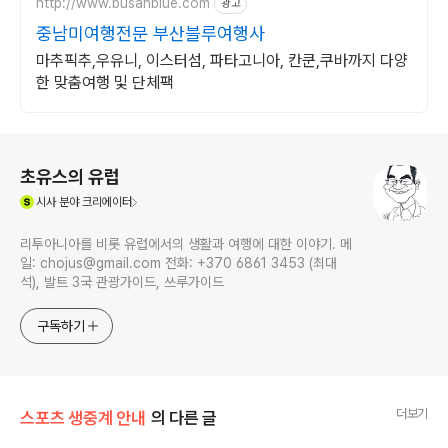
http://www.busanblue.com
광고
중남미여행전문 부산블루여행사
마추픽추,우유니, 이스터섬, 파타고니아, 칸쿤,쿠바까지 다양
한 맞춤여행 및 단체팩
로그 정보
초유스의 유럽
(새창열림)
시사
분야 크리에이터
리투아니아를 비롯 유럽에서의 생활과 여행에 대한 이야기. 메
일: chojus@gmail.com 전화: +370 6861 3453 (최대
석), 발트 3국 관광가이드, 쓰루가이드
구독하기
더보기
스포츠 생중계 안내
의 다른 글