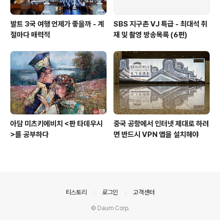
발트 3국 여행 언제가 좋을까 - 계
SBS 지구촌 VJ 특급 - 최대석 취
절마다 매력적
재 및 촬영 방송목록 (6편)
아담 미츠키에비치 <판 타데우시
중국 공항에서 인터넷 제대로 하려
>를 공부하다
면 반드시 VPN 앱을 설치해야
의안내
티스토리
로그인
고객센터
© Daum Corp.