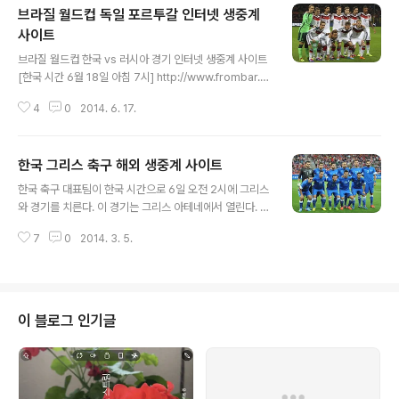
브라질 월드컵 독일 포르투갈 인터넷 생중계
사이트
글 내용
브라질 월드컵 한국 vs 러시아 경기 인터넷 생중계 사이트
[한국 시간 6월 18일 아침 7시] http://www.frombar.c
om/20140521/vv537c1b3698a250.72872401-
4
0
2014. 6. 17.
825227.html http://www.frombar.com/2014061
7/vv53a0a71b12bef7.45966558-838819.html
이제 서서히 브라질 월드컵 한국의 첫 경기가 다가오고 있
한국 그리스 축구 해외 생중계 사이트
다. 오늘은 또 하나의 큰 경기(빅 매치)가 열린다. 월드컵 3
글 내용
2강 조별 G조에 속한 독일과 포르투갈 경기이다. 한국 시
한국 축구 대표팀이 한국 시간으로 6일 오전 2시에 그리스
각으로 6월 17일 새벽 1시에 사우바도르 아레나 폰치 노바
와 경기를 치른다. 이 경기는 그리스 아테네에서 열린다. 그
에서 경기가 열린다. 독일은 이번 월드컵의 우승 후보 중 하
리스는 FIFA 랭킹 12위이고, 한국은 61위이다. 연대 전적
나이다. 포르투갈은 호날두를 중심으로 포부가 큰 팀이다.
7
0
2014. 3. 5.
은 2승 1무로 한국이 앞서 있다. 그리스는 전통적으로 수비
* 2014년 ..
가 강하다. * 2013년 그리스 국가 대표팀 사진: Ailura 이
경기는 2014 브라질 월드컵 본선 무대를 앞두고 펼치는
마지막 평가전이다. 본선 무대에 오를 23명의 선수를 고르
는 중요한 경기이다. 특히 논란과 고심 끝에 선택한 박주영
이 블로그 인기글
선수가 시험대에 오른다. 한국과 그리스 평가전 경기를 아
래 인터넷 사이트로 해외에서도 생중계를 시청할 수 있다.
시간은 헬싱키 시간대(한국과 시차는 7시간)이다. 한국이
2:0으로 승리: 박주영 1골, + 손흥민 1골 http://..