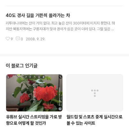
다. 또한 “옥수수밭 미로 그림” 행사를 통해 관광객을 이끌
어 들이는 미국 콜로라도의 농부들을 연상케 한다. 리투아
40도 경사 길을 거뜬히 올라가는 차
니아에서 이 옥수수밭 미로 사업을 최초로 실현시킨 사람
글 내용
은 생물교사인 사울류스 카민스카스이다. 그는 10여년 전
리투아니아에는 산이 거의 없다. 최고 높은 산이 300미터에 미치지 못한다. 하
부터 이 사업을 꿈꿔왔으나 여건이 안되었다. 그러다가 올
지만 북동지역에는 구릉지대가 많아 경사가 심은 곳이 더러 있다. 그럴 일은 없
해 연초 창업을 위한 투자자를 소개시켜주는 tv프로그램에
겠지만, 이런 경사진 곳을 올라가도 차가 더 이상 못 올라가면 어떻게 하지 괜한
출연해서 자신의 사업 구상을 밝혔다. 하지만 투자자를 얻
9
0
2008. 9. 29.
걱정을 해보기도 한다. 이럴 때 생각하는 차가 있다. 바로 폴크스바겐이 생산하
는 데 실패했다. 그는 투자자를 얻어 손쉽게 추진하는 것은
고 있는 스포츠 유틸리티 차량인 투아렉(touareg)이다. 지난 해 리투아니아 모
포기하고 소규모라도 자신의 노력을 다해..
터쇼의 단연 인기는 40도 경사 길을 거뜬히 오르고 내리는 투아렉 운전 시범이
었다. 이 모습을 영상에 담아보았다. 배경 음악은 안드류스 마몬토바스(Andriu
s Mamontovas)의 노래 "사랑은 자유로워"(Meilė laisva)이다.
이 블로그 인기글
유튜브 실시간 스트리밍을 가로 방
월드컵 및 스포츠 중계 실시간으로
향으로 어떻게 할 것인가
볼 수 있는 사이트