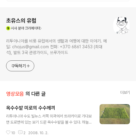
로그 정보
초유스의 유럽
(새창열림)
시사
분야 크리에이터
리투아니아를 비롯 유럽에서의 생활과 여행에 대한 이야기. 메
일: chojus@gmail.com 전화: +370 6861 3453 (최대
석), 발트 3국 관광가이드, 쓰루가이드
구독하기
더보기
영상모음
의 다른 글
옥수수밭 미로의 수수께끼
글 내용
리투아니아 수도 빌뉴스 서쪽 외곽에서 트라카이로 가다보
면 도로변에 있는 보기 드문 옥수수밭을 볼 수 있다. 하늘에
서 보면 옥수수밭 내부에 도형이 그려져 있다. 혹시 외계인
10
2
2008. 10. 2.
이 몰래 와서 만들어 놓지 않았을까 의구심을 불러일으킨