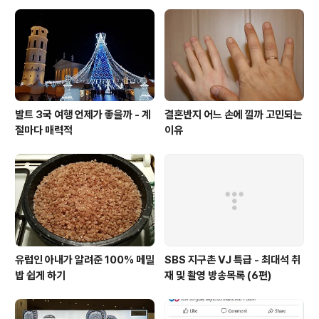
발트 3국 여행 언제가 좋을까 - 계
결혼반지 어느 손에 낄까 고민되는
절마다 매력적
이유
유럽인 아내가 알려준 100% 메밀
SBS 지구촌 VJ 특급 - 최대석 취
밥 쉽게 하기
재 및 촬영 방송목록 (6편)