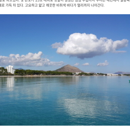
로 최고였다. 낮 온도가 25도 내외로 햇볕이 쨍쨍한 점심 무렵까지 우리는 해변에서 일광
래로 가득 차 있다. 고요하고 얇고 깨끗한 비취색 바다가 멀리까지 나아간다.