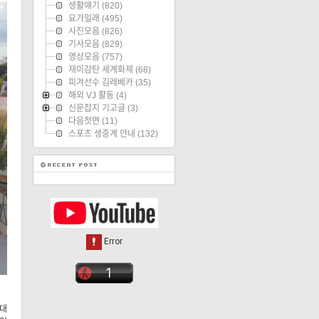
생활얘기
(820)
요가일래
(495)
사진모음
(826)
기사모음
(829)
영상모음
(757)
재미감탄 세계화제
(68)
피겨선수 김레베카
(35)
해외 VJ 활동
(4)
신문잡지 기고글
(3)
다음첫면
(11)
스포츠 생중계 안내
(132)
기대