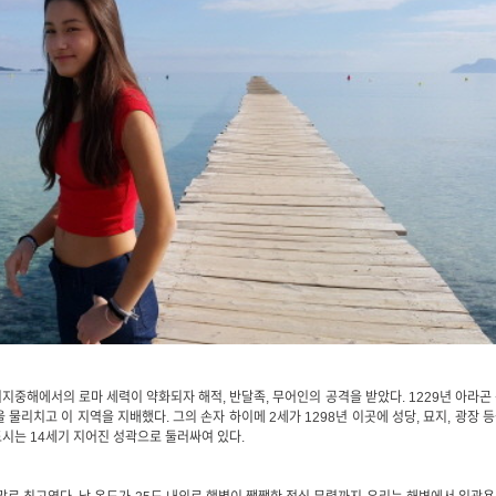
지중해에서의 로마 세력이 약화되자 해적, 반달족, 무어인의 공격을 받았다. 1229년 아라곤
 물리치고 이 지역을 지배했다. 그의 손자 하이메 2세가 1298년 이곳에 성당, 묘지, 광장 
시는 14세기 지어진 성곽으로 둘러싸여 있다.