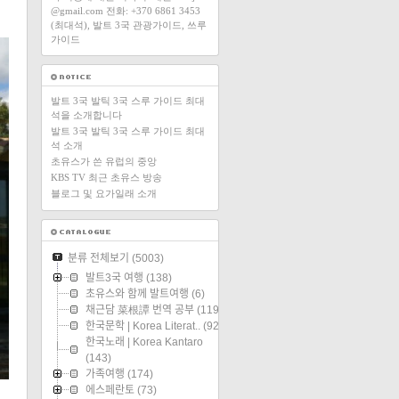
@gmail.com 전화: +370 6861 3453
(최대석), 발트 3국 관광가이드, 쓰루
가이드
발트 3국 발틱 3국 스루 가이드 최대
석을 소개합니다
발트 3국 발틱 3국 스루 가이드 최대
석 소개
초유스가 쓴 유럽의 중앙
KBS TV 최근 초유스 방송
블로그 및 요가일래 소개
분류 전체보기
(5003)
발트3국 여행
(138)
초유스와 함께 발트여행
(6)
채근담 菜根譚 번역 공부
(119)
한국문학 | Korea Literat..
(92)
한국노래 | Korea Kantaro
(143)
가족여행
(174)
에스페란토
(73)