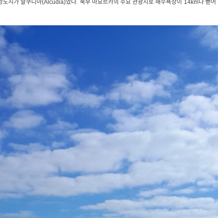
도시가 알쿠디아(Alcudia)였다. 북부 마요르카의 주요 관광지로 해수욕장이 14km나 뻗어