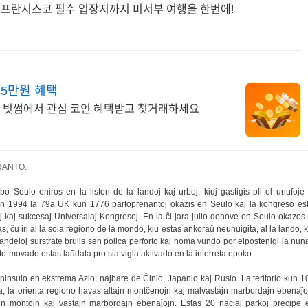
 샌프란시스코 필수 입장지까지 미서부 여행을 한번에!
 5만원 혜택
기! 빗썸에서 관심 코인 혜택받고 첫거래하세요
PERANTO.
o Seulo eniros en la liston de la landoj kaj urboj, kiuj gastigis pli ol unufoje 
n 1994 la 79a UK kun 1776 partoprenantoj okazis en Seulo kaj la kongreso est
taj kaj sukcesaj Universalaj Kongresoj. En la ĉi-jara julio denove en Seulo okazos 
as, ĉu iri al la sola regiono de la mondo, kiu estas ankoraŭ neunuigita, al la lando, k
kandeloj surstrate brulis sen polica perforto kaj homa vundo por elpostenigi la nun
nto-movado estas laŭdata pro sia vigla aktivado en la interreta epoko.
ninsulo en ekstrema Azio, najbare de Ĉinio, Japanio kaj Rusio. La teritorio kun 1
; la orienta regiono havas altajn montĉenojn kaj malvastajn marbordajn ebenaĵo
jn montojn kaj vastajn marbordajn ebenaĵojn. Estas 20 naciaj parkoj precipe 