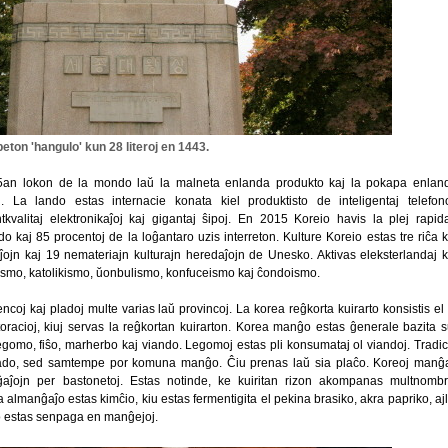
beton 'hangulo' kun 28 literoj en 1443.
5an lokon de la mondo laŭ la malneta enlanda produkto kaj la pokapa enlan
 La lando estas internacie konata kiel produktisto de inteligentaj telefono
ntkvalitaj elektronikaĵoj kaj gigantaj ŝipoj. En 2015 Koreio havis la plej rapid
 kaj 85 procentoj de la loĝantaro uzis interreton. Kulture Koreio estas tre riĉa k
jn kaj 19 nemateriajn kulturajn heredaĵojn de Unesko. Aktivas eleksterlandaj k
udhismo, katolikismo, ŭonbulismo, konfuceismo kaj ĉondoismo.
encoj kaj pladoj multe varias laŭ provincoj. La korea reĝkorta kuirarto konsistis el 
storacioj, kiuj servas la reĝkortan kuirarton. Korea manĝo estas ĝenerale bazita s
egomo, fiŝo, marherbo kaj viando. Legomoj estas pli konsumataj ol viandoj. Tradic
lado, sed samtempe por komuna manĝo. Ĉiu prenas laŭ sia plaĉo. Koreoj manĝ
aĵojn per bastonetoj. Estas notinde, ke kuiritan rizon akompanas multnombr
almanĝaĵo estas kimĉio, kiu estas fermentigita el pekina brasiko, akra papriko, ajl
 teo estas senpaga en manĝejoj.