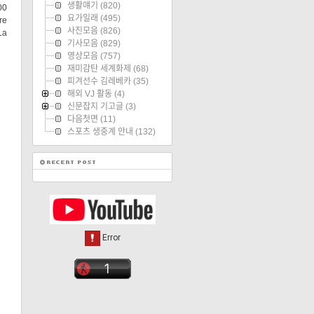
생활얘기
(820)
00
요가일래
(495)
re
사진모음
(826)
La
기사모음
(829)
영상모음
(757)
재미감탄 세계화제
(68)
피겨선수 김레베카
(35)
해외 VJ 활동
(4)
신문잡지 기고글
(3)
다음첫면
(11)
스포츠 생중계 안내
(132)