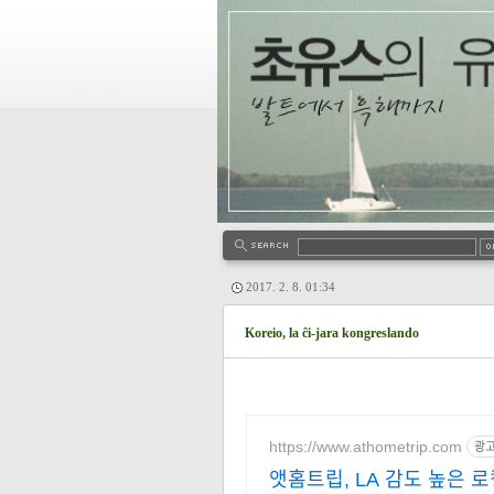
2017. 2. 8. 01:34
Koreio, la ĉi-jara kongreslando
https://www.athometrip.com
광
앳홈트립, LA 감도 높은 로