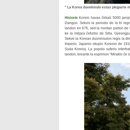
* La Korea duoninsulo estas plejparte 
Historie
Koreio havas ĉirkaŭ 5000 jarojn
Dangun. Sekvis la periodo de la tri regn
landon en 676, sed la nordan parton de 
ke la miljara ĉefurbo de Silla, Gyeongju 
Sekve la Korean duoninsulon regis la din
Imperio. Japanio okupis Koreion de 1910
Suda Koreioj. La popolo suferis interfr
landon, kreante la esprimon “Miraklo ĉe l