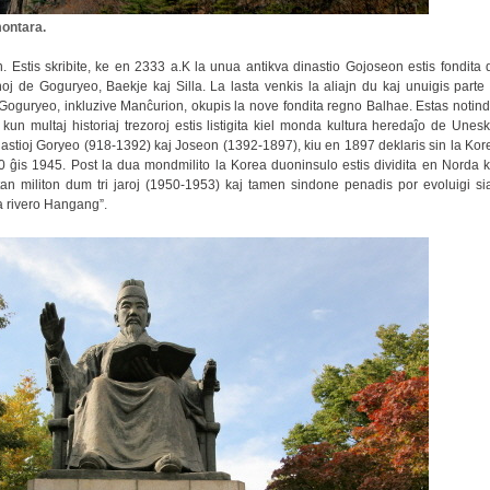
montara.
. Estis skribite, ke en 2333 a.K la unua antikva dinastio Gojoseon estis fondita 
oj de Goguryeo, Baekje kaj Silla. La lasta venkis la aliajn du kaj unuigis parte 
Goguryeo, inkluzive Manĉurion, okupis la nove fondita regno Balhae. Estas notind
kun multaj historiaj trezoroj estis listigita kiel monda kultura heredaĵo de Unesk
astioj Goryeo (918-1392) kaj Joseon (1392-1897), kiu en 1897 deklaris sin la Kor
 ĝis 1945. Post la dua mondmilito la Korea duoninsulo estis dividita en Norda k
atan militon dum tri jaroj (1950-1953) kaj tamen sindone penadis por evoluigi si
a rivero Hangang”.