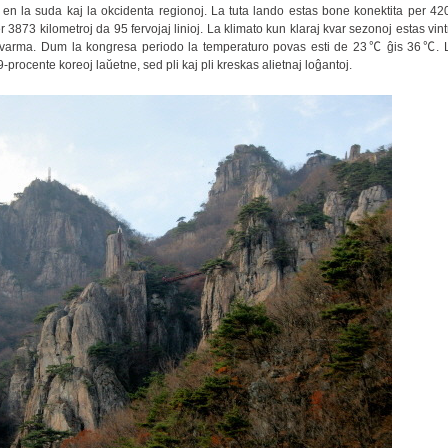
 en la suda kaj la okcidenta regionoj. La tuta lando estas bone konektita per 42
r 3873 kilometroj da 95 fervojaj linioj. La klimato kun klaraj kvar sezonoj estas vint
 varma. Dum la kongresa periodo la temperaturo povas esti de 23℃ ĝis 36℃. 
-procente koreoj laŭetne, sed pli kaj pli kreskas alietnaj loĝantoj.