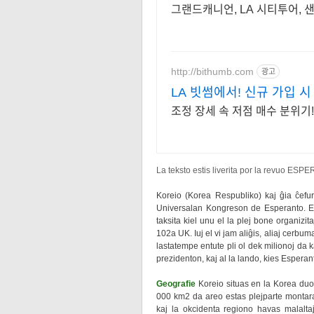
그랜드캐니언, LA 시티투어,
http://bithumb.com
광고
LA 빗썸에서! 신규 가입 시
조정 장세 속 저점 매수 분위
La teksto estis liverita por la revuo ES
Koreio (Korea Respubliko) kaj ĝia ĉefurb
Universalan Kongreson de Esperanto. E
taksita kiel unu el la plej bone organizi
102a UK. Iuj el vi jam aliĝis, aliaj cerbum
lastatempe entute pli ol dek milionoj da 
prezidenton, kaj al la lando, kies Espera
Geografie
Koreio situas en la Korea duo
000 km2 da areo estas plejparte montara
kaj la okcidenta regiono havas malalta