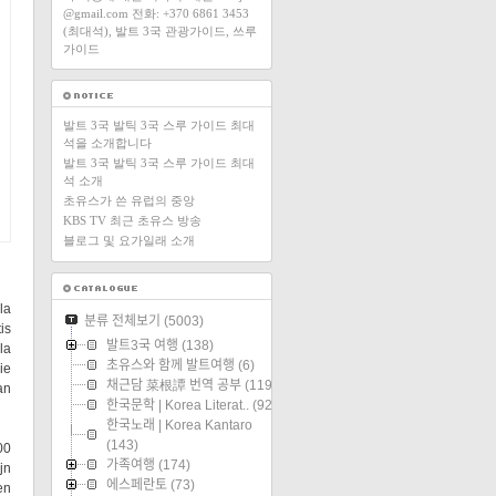
@gmail.com 전화: +370 6861 3453
(최대석), 발트 3국 관광가이드, 쓰루
가이드
발트 3국 발틱 3국 스루 가이드 최대
석을 소개합니다
발트 3국 발틱 3국 스루 가이드 최대
석 소개
초유스가 쓴 유럽의 중앙
KBS TV 최근 초유스 방송
블로그 및 요가일래 소개
la
분류 전체보기
(5003)
is
발트3국 여행
(138)
la
초유스와 함께 발트여행
(6)
ie
채근담 菜根譚 번역 공부
(119)
an
한국문학 | Korea Literat..
(92)
한국노래 | Korea Kantaro
(143)
00
가족여행
(174)
jn
에스페란토
(73)
en