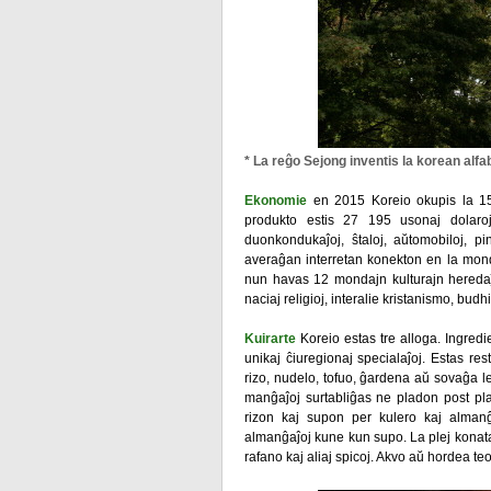
* La reĝo Sejong inventis la korean alfa
Ekonomie
en 2015 Koreio okupis la 1
produkto estis 27 195 usonaj dolaroj.
duonkondukaĵoj, ŝtaloj, aŭtomobiloj, pi
averaĝan interretan konekton en la mondo
nun havas 12 mondajn kulturajn heredaĵo
naciaj religioj, interalie kristanismo, b
Kuirarte
Koreio estas tre alloga. Ingredi
unikaj ĉiuregionaj specialaĵoj. Estas re
rizo, nudelo, tofuo, ĝardena aŭ sovaĝa l
manĝaĵoj surtabliĝas ne pladon post p
rizon kaj supon per kulero kaj almanĝ
almanĝaĵoj kune kun supo. La plej konata 
rafano kaj aliaj spicoj. Akvo aŭ hordea