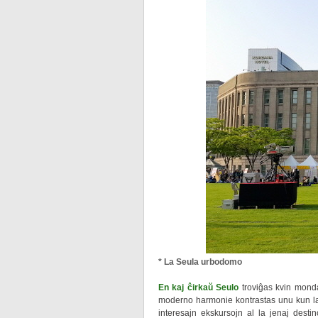
* La Seula urbodomo
En kaj ĉirkaŭ Seulo
troviĝas kvin mondaj
moderno harmonie kontrastas unu kun la
interesajn ekskursojn al la jenaj desti