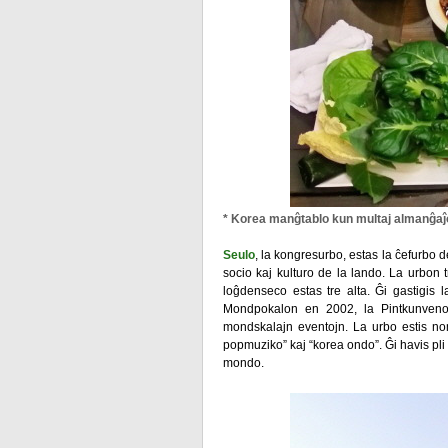
* Korea manĝtablo kun multaj almanĝaĵ
Seulo
, la kongresurbo, estas la ĉefurbo d
socio kaj kulturo de la lando. La urbon 
loĝdenseco estas tre alta. Ĝi gastigis
Mondpokalon en 2002, la Pintkunven
mondskalajn eventojn. La urbo estis no
popmuziko” kaj “korea ondo”. Ĝi havis pli o
mondo.