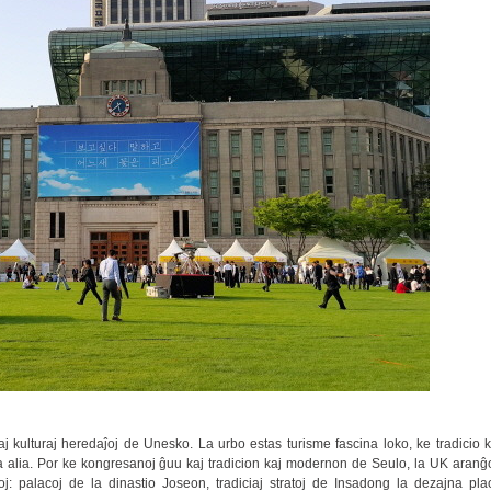
 kulturaj heredaĵoj de Unesko. La urbo estas turisme fascina loko, ke tradicio k
 alia. Por ke kongresanoj ĝuu kaj tradicion kaj modernon de Seulo, la UK aranĝ
noj: palacoj de la dinastio Joseon, tradiciaj stratoj de Insadong la dezajna pla