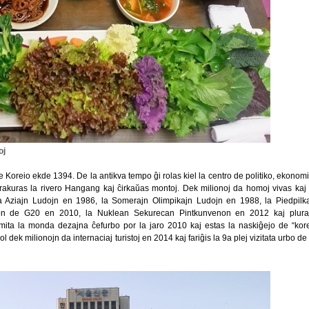
oj
e Koreio ekde 1394. De la antikva tempo ĝi rolas kiel la centro de politiko, ekonomi
trakuras la rivero Hangang kaj ĉirkaŭas montoj. Dek milionoj da homoj vivas kaj 
 la Aziajn Ludojn en 1986, la Somerajn Olimpikajn Ludojn en 1988, la Piedpilk
on de G20 en 2010, la Nuklean Sekurecan Pintkunvenon en 2012 kaj plura
mita la monda dezajna ĉefurbo por la jaro 2010 kaj estas la naskiĝejo de “kor
l dek milionojn da internaciaj turistoj en 2014 kaj fariĝis la 9a plej vizitata urbo de 