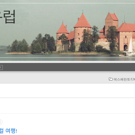
에스페란토/UK-
고
컬 여행!