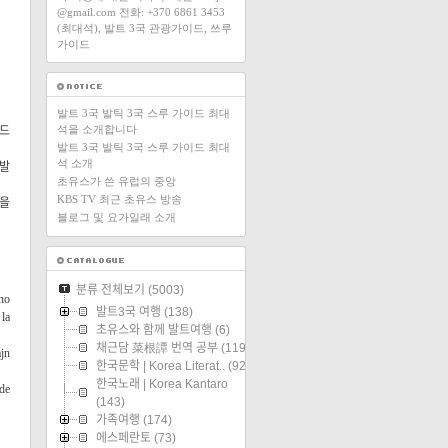
@gmail.com 전화: +370 6861 3453
(최대석), 발트 3국 관광가이드, 쓰루
가이드
발트 3국 발틱 3국 스루 가이드 최대
석을 소개합니다
 드
발트 3국 발틱 3국 스루 가이드 최대
석 소개
 발
초유스가 쓴 유럽의 중앙
KBS TV 최근 초유스 방송
목을
블로그 및 요가일래 소개
분류 전체보기
(5003)
dho
발트3국 여행
(138)
 la
초유스와 함께 발트여행
(6)
채근담 菜根譚 번역 공부
(119)
ajn
한국문학 | Korea Literat..
(92)
한국노래 | Korea Kantaro
 de
(143)
가족여행
(174)
에스페란토
(73)