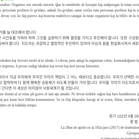
moralon. Organizo sen moralo tutcerte iĝas la varmbedo de korupto kaj malpurigas la tutan soc
n personan profiton ĉe gvidato, ankaŭ ĉiu gvidato same serĉas sian personan profiton kaj la t
devas scii, ke liaj pureco kaj honesta malriĉeco sanigas la tutan organizon kaj la feliĉo de la t
가를 늘 대조해야 합니다.
 시간표를 가져야 하며 그것을 실현하기 위해 열정을 가지고 추진해야 합니다. 또한 구성
힘써야 합니다. 지도자는 과감하고 열정적인 추진력이 있어야 이상과 꿈을 현실화시켜서 새
idealon kaj fervore strebi al la idealo. Li devas peni atingi la organizan celon, komunikiĝante 
 impeton, li povas realigi idealon kaj revon kaj krei novan historion.
따라서 지금 우리에게 주어진 각자의 책임이 그 어느 때보다도 중요합니다. 우리가 선택한 
고 합력하여 다 함께 행복한 공동체가 되도록 만들어 가야 합니다. 우리들 각자가 지도자로
 간다면 이 세상은 머지않아 낙원세계가 될 것입니다.
n donita al ni estas pli grava ol iam ajn antaŭe. Ni devas kolekti saĝon kaj havi kunlaboron 
aj por kune krei feliĉan komunumon. Se ni ĉiuj klopodas havigi al ni scion, fidon, moralon 
adizo en la baldaŭa tempo.
원기 102년 4월 2
종 법
La 28an de aprilo en la 102a jaro (2017) de ŭonbuli
Gjongs
la ĉefmajstro de ŭonbuli