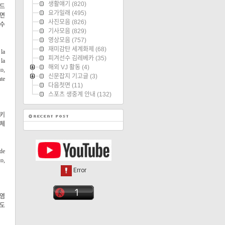
생활얘기
(820)
반드
요가일래
(495)
 면
사진모음
(826)
 수
기사모음
(829)
영상모음
(757)
재미감탄 세계화제
(68)
la
피겨선수 김레베카
(35)
 la
해외 VJ 활동
(4)
to,
신문잡지 기고글
(3)
nte
다음첫면
(11)
스포츠 생중계 안내
(132)
지키
일체
 de
to,
오염
지도