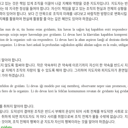
구하고 있는 것은 책임 있게 조직을 이끌어 나갈 지혜와 역량을 갖춘 지도자입니다. 지도자는 
는 데 지극한 정성을 들여야 합니다. 자신이 책임을 맡고 있는 조직의 현실과 전체의 상황을
력이 있어야 합니다. 보다 긴 안목으로 조직의 미래를 내다보고 바람직한 방향으로 변화시킬
 지혜를 활용하여 현실에 활용할 줄 아는 깊은 혜안도 있어야 하겠습니다.
ulas nun de ni, tiu homo estas gvidanto, kiu havas la saĝon kaj kapablon estri respondece 
gi novajn sciojn nepre havendajn por gvidanto. Li devas havi la klarvidan kapablon kompreni
cion de la organizo sub sia respondeco. Li devas havi la altan aspiron ŝanĝi al dezirata direk
 organizo. Li devas havi ankaŭ la profundan saĝokulon apliki aliulan saĝon en la realo, utiliga
 말아야 합니다.
지 않도록 힘써야 합니다. 작은 약속부터 큰 약속에 이르기까지 자신이 한 약속을 반드시 
 삶 자체가 조직의 자랑이 될 수 있도록 해야 합니다. 그리하여 지도자와 피지도자가 혼연
 가야 하겠습니다.
onfidon de gvidato. Li devas iĝi modelo por siaj membroj, observante nepre sian promeson,
 fiero de la organizo. Li do devas krei la feliĉan komunumon revatan de gvidanto kaj gvida
를 취하지 말아야 합니다.
니다. 도덕성이 결여된 조직은 반드시 부패의 온상이 되어 사회 전체를 부도덕한 사회로 
 취하게 되면 피지도자도 저 마다 사리를 취함으로써 조직 전체가 물들 수밖에 없습니다. 
 것이며, 조직 전체의 행복이 곧 지도자 자신의 행복이라는 것을 알아야 하겠습니다.
e gvidato.