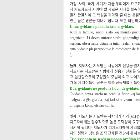
가정, 사회, 국가, 세계가 지금 우리에게 요
시 지도자로서 지녀야 할 새로운 지식을 확충하
밀히 관찰하여 그 핵심을 파악할 줄 아는 통찰
있는 높은 경륜을 지녀야 합니다. 또한 타인의
Unue, gvidanto pli multe sciu ol gvidato.
Kiun la familio, socio, ŝtato kaj mondo post
organizon. Li devas tutforte strebi pligrandi
kernon, observante detale la tutan realan situa
antaŭvidante pli perspektive la estontecon de la
ĝin.
둘째, 지도자는 지도받는 사람에게 신용을 잃지
지도자는 지도받는 사람에게 신용과 신뢰를 잃
고 실천함으로써 구성원의 모범이 되고 나아가
가 되어 자신들이 꿈꾸는 행복 공동체를 만들어
Due, gvidanto ne perdu la fidon de gvidato.
Gvidanto devas strebi ne perdi la fidon kaj k
malgranda ĝis granda, kaj fari sian vivon mem
unuigante komplete sin kun li.
셋째, 지도자는 지도받는 사람에게 사리(私利)
지도자에게는 필수적으로 높은 도덕성이 요구됩
시키게 됩니다. 지도자가 피지도자에게 사리를
자의 청렴과 청빈은 조직 전체를 건강하게 하는
Trie, gvidanto ne serĉu personan profiton ĉ