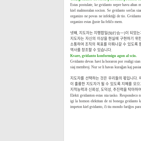
Estas postulate, ke gvidanto nepre havu altan 
kiel malmoralan socion. Se gvidanto serĉas sia
organizo ne povas ne infektiĝi de tio. Gvidanto 
organizo estas ĝuste lia feliĉo mem.
넷째, 지도자는 지행합일(知行合一)이 되었는
지도자는 자신의 이상을 현실에 구현하기 위한
소통하여 조직의 목표를 이뤄나갈 수 있도록 
역사를 창조할 수 있습니다.
Kvare, gvidanto konformigu agon al scio.
Gvidanto devas havi la horaron por realigi sian 
siaj membroj. Nur se li havas kuraĝan kaj pasian
지도자를 선택하는 것은 우리들의 몫입니다. 
이 훌륭한 지도자가 될 수 있도록 지혜를 모으
지적능력과 신뢰성, 도덕성, 추진력을 탁마하여
Elekti gvidanton estas nia tasko. Respondeco nu
igi la homon elektitan de ni bonega gvidanto k
impeton kiel gvidanto, ĉi tiu mondo fariĝos par