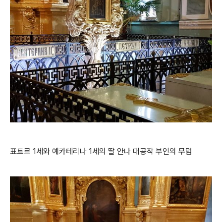
표트르 1세와 예카테리나 1세의 딸 안나 대공작 부인의 무덤