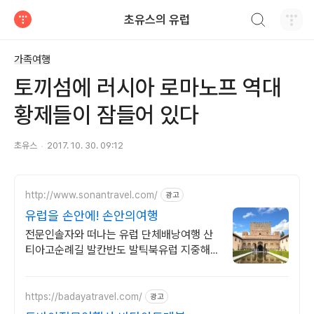
검색하기
초유스의 유럽
티스토리
가족여행
토끼섬에 러시아 로마노프 역대
황제들이 잠들어 있다
초유스
2017. 10. 30. 09:12
http://www.sonantravel.com/
광고
유럽을 손안에! 손안의여행
전문인솔자와 떠나는 유럽 단체배낭여행 산
티아고순례길 발칸반도 발틱북유럽 지중해
여행 유럽을 손안에! 발칸반도 북유럽 지중해
남부유럽 동유럽 세미팩제공
https://badayatravel.com/
광고