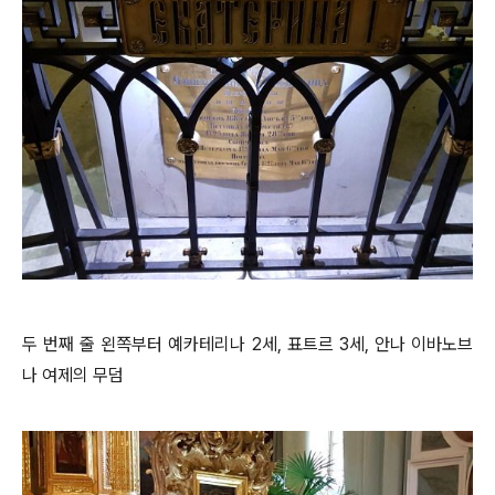
두 번째 줄 왼쪽부터 예카테리나 2세, 표트르 3세, 안나 이바노브
나 여제의 무덤