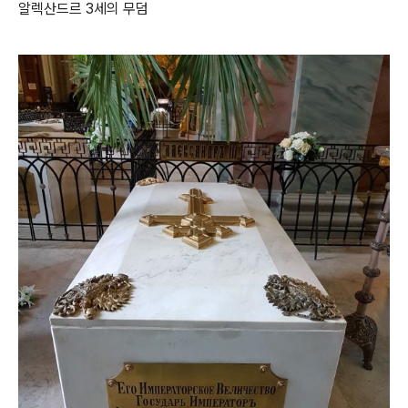
알렉산드르 3세의 무덤