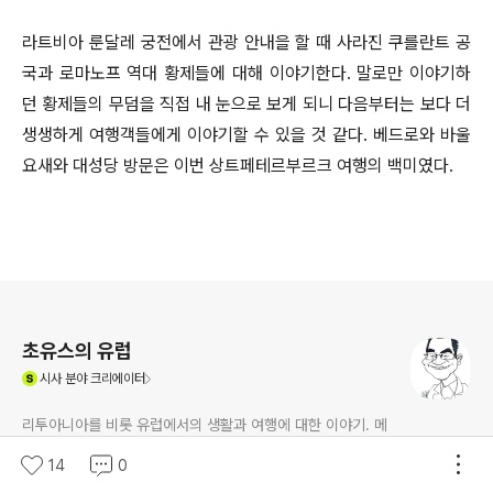
라트비아 룬달레 궁전에서 관광 안내을 할 때 사라진 쿠를란트 공
국과 로마노프 역대 황제들에 대해 이야기한다. 말로만 이야기하
던 황제들의 무덤을 직접 내 눈으로 보게 되니 다음부터는 보다 더
생생하게 여행객들에게 이야기할 수 있을 것 같다. 베드로와 바울
요새와 대성당 방문은 이번 상트페테르부르크 여행의 백미였다.
로그 정보
초유스의 유럽
(새창열림)
시사
분야 크리에이터
리투아니아를 비롯 유럽에서의 생활과 여행에 대한 이야기. 메
일: chojus@gmail.com 전화: +370 6861 3453 (최대
14
0
석), 발트 3국 관광가이드, 쓰루가이드