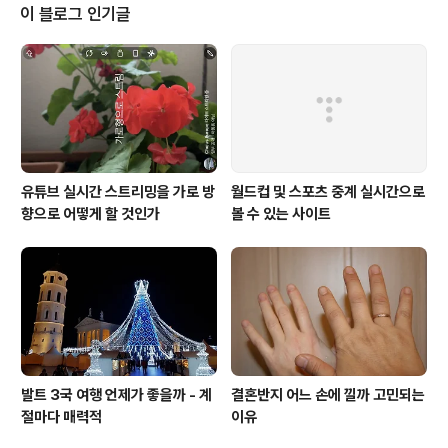
다양한 놀이를 하면서 노래와 춤을 추며 긴 밤을 보낸다. 마
이 블로그 인기글
지막엔 마당에 모닥불을 피우고, 장작을 불에 넣으면서 각
자 새해 소원을 빈다. 동지는 곧 해가 돌아오는 시기이다.
해가 어둠이라는 감옥에서 완전히 해방되어 서서히 돌아오
고 있다. 이렇게 고대 리투아니아 사람들은 동지에 해가 돌
아옴, 즉 새..
유튜브 실시간 스트리밍을 가로 방
월드컵 및 스포츠 중계 실시간으로
향으로 어떻게 할 것인가
볼 수 있는 사이트
발트 3국 여행 언제가 좋을까 - 계
결혼반지 어느 손에 낄까 고민되는
절마다 매력적
이유