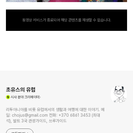
동영상 서비스가 종료되어 해당 콘텐츠를 재생할 수 없습니다.
로그 정보
초유스의 유럽
(새창열림)
시사
분야 크리에이터
리투아니아를 비롯 유럽에서의 생활과 여행에 대한 이야기. 메
일: chojus@gmail.com 전화: +370 6861 3453 (최대
석), 발트 3국 관광가이드, 쓰루가이드