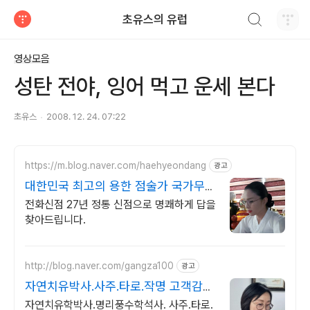
검색하기
초유스의 유럽
티스토리
영상모음
성탄 전야, 잉어 먹고 운세 본다
초유스
2008. 12. 24. 07:22
https://m.blog.naver.com/haehyeondang
광고
대한민국 최고의 용한 점술가 국가무형
문화재 강연희원장
전화신점 27년 정통 신점으로 명쾌하게 답을
찾아드립니다.
http://blog.naver.com/gangza100
광고
자연치유박사.사주.타로.작명 고객감동
만족 100%
자연치유학박사.명리풍수학석사. 사주.타로.