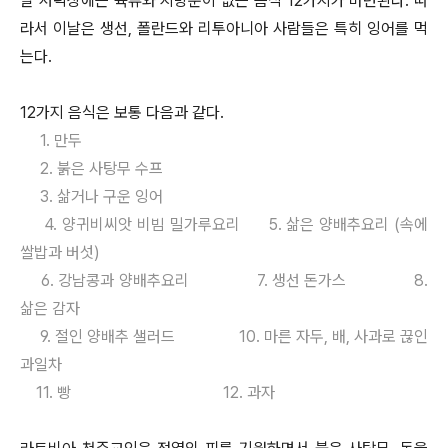
날 저녁상에는 육류와 지방분이 없는 음식 12가지가 마련된다. 따
라서 이날은 생선, 폴란드와 리투아니아 사람들은 특히 잉어를 먹
는다.
12가지 음식은 보통 다음과 같다.
1. 만두
2. 붉은 사탕무 수프
3. 삶거나 구운 잉어
4. 양귀비씨앗 비빔 밀가루요리 5. 삶은 양배추요리 (속에
쌀밥과 버섯)
6. 강남콩과 양배추요리 7. 생선 돈가스 8.
삶은 감자
9. 절인 양배추 샐러드 10. 마른 자두, 배, 사과로 끊인
과일차
11. 빵 12. 과자