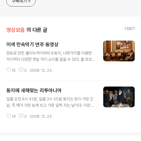
구독하기
더보기
영상모음
의 다른 글
이색 민속악기 연주 동영상
글 내용
점토로 만든 몰리누카이부터 도토리, 나뭇가지를 이용한
악기까지 다양한 옛날 악기 소리를 들을 수 있다. 물 흐르는
소리가 들린다. 바로 나무 통 속에 들어있는 곡식 알갱이가
15
0
2008. 12. 23.
굴러 내리며 내는 소리이다. 리투아니아 이색 민속 악기를
연주하면서 민요를 부르는 이색 민속 그룹의 공연을 영상
에 담았다. 이들은 이색 민속 그룹이라는 이름에 걸맞게 옛
동지에 새해맞는 리투아니아
악기들을 연주하면서 자연의 소리와 흡사한 고대 음악을
글 내용
재연해내고 있다.
일출 오전 8시 41분, 일몰 3시 55분 동지는 밤이 가장 긴
날, 즉 해가 가장 늦게 뜨고 가장 일찍 지는 날이다. 이런 어
두운 날 고대 리투아니아 사람들은 나쁜 일을 잊어버리고
14
0
2008. 12. 23.
좋은 일이 있기를 바라면서 자신을 정화시키는 시간으로
삼았다. 이날 마을 사람들은 공회당에 모여 쿠챠(보리, 밀,
나무 열매, 양귀비 씨앗, 양귀비 씨앗 액즙 등을 넣어서 만
든 음식)를 나누어 먹으면서 공동체 의식을 느낀다. 이어서