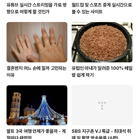
유튜브 실시간 스트리밍을 가로 방
월드컵 및 스포츠 중계 실시간으로
향으로 어떻게 할 것인가
볼 수 있는 사이트
결혼반지 어느 손에 낄까 고민되는
유럽인 아내가 알려준 100% 메밀
이유
밥 쉽게 하기
발트 3국 여행 언제가 좋을까 - 계
SBS 지구촌 VJ 특급 - 최대석 취
절마다 매력적
재 및 촬영 방송목록 (6편)