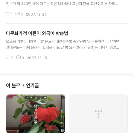
인구가 약 340만 명에 이르는 작은 나라라서 그런지 한국 교민수도 두 자리에
머물고 있습니다. 그래도 일식당에서 근무하는 한국인 요리사 덕분에 한국식품
1
4
2007. 12. 21.
을 취급하는 회사가 있어 필요할 때면 기본적인 한국식품을 구할 수 있습니다.
연말을 맞아 특별품목으로 처음으로 한국 배를 가져왔다는 소식에 몹시 반가웠
습니다. 이곳 리투아니아에서 판매하는 배 중 아무리 맛있다고 해도 한국 배만
다문화가정 어린이 외국어 학습법
못하다는 것은 그것을 먹어본 이는 다 알겠죠. 한국 배맛을 식구들에게 다시 한
글 내용
번 확인시키고자 오늘 큰 상점에 가서 세 종류 배를 샀습니다. 리투아니아에도
요즈음 리투아니아엔 바깥 온도가 내려갈수록 중앙난방 열은 높아간다. 밤이면
약간의 배가 나오긴 하지만 작고 딱딱해서 상품성이 거의 없습니다. ▲ 왼쪽부
실내온도는 더욱 올라간다. 최근 어느 날 밤 요가일래(만 6살)는 더워서 양말까
터 벨기에, 이탈리아, 네덜..
지 벗더니 그 양말을 가지고 4개 국어로 장기자랑을 했다. 4개 국어는 차례로
3
0
2007. 12. 15.
한국어, 영어, 러시아어, 리투아니아어이다. 한국인 아빠와 리투아니아인 엄마
를 둔 요가일래가 4개 국어를 할 수 있게 된 것은 아래와 같다. 1. 모태부터 지금
까지 아빠는 무조건 한국어, 엄마는 리투아니아로만 말한다 (원칙: 어느 한 쪽이
두 말을 절대로 섞지 말 것. 적어도 만 3살이 되도록까지) 2. 소련으로부터 독립
후 리투아니아엔 영어가 현재 러시아어를 밀어내고 있다. 하지만 가까운 장래에
이 블로그 인기글
러시아어가 다시 중요한 언어로 부각될 것이라 생각해 러시아어 어린이집에 다
니도록..