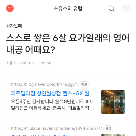
검색하기
초유스의 유럽
티스토리
요가일래
스스로 쌓은 6살 요가일래의 영어
내공 어때요?
초유스
2008. 2. 11. 15:58
https://blog.naver.com/fit-milygym
광고
피트밀리짐 상인월성점 헬스+GX 월
최대 2.8만
오픈4주년 감사합니다!월 2.8만원대로 피트
밀리짐을 이용하세요! 등록시, 피트밀리짐 굿
즈 풀패키지 선착순 증정!
https://m.place.naver.com/place/1894556571/
광고