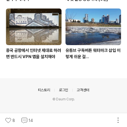
중국 공항에서 인터넷 제대로 하려
유튜브 구독버튼 워터마크 삽입 이
면 반드시 VPN 앱을 설치해야
렇게 쉬운 걸...
의안내
티스토리
로그인
고객센터
© Daum Corp.
8
14