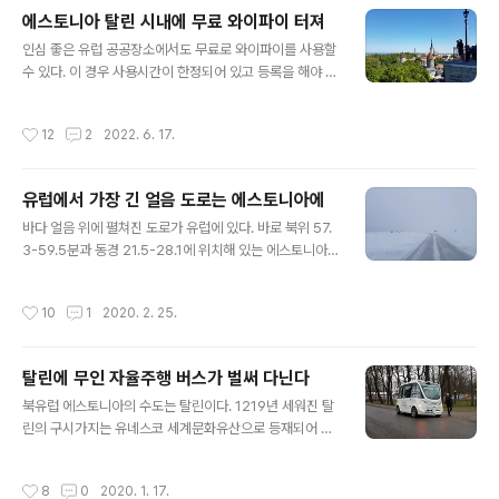
에서 한번쯤 꼭 보길 원할 것이다. 이를 보면서 남녀노소를
에스토니아 탈린 시내에 무료 와이파이 터져
떠나 동화 속 주인공이 되어 인생 소원을 이룰 마법의 지팡
글 내용
인심 좋은 유럽 공공장소에서도 무료로 와이파이를 사용할
이를 얻고 싶어 할 것이다. 지난 일요일 밤 에스토니아에서
수 있다. 이 경우 사용시간이 한정되어 있고 등록을 해야 경
도 보기 드물게 오로라 현상이 나타났다. 이를 놓친 에스토
우가 대부분이다. 에스토니아 수도 탈린(Tallinn)은 도심
니아 탈린 거주 지인들이 월요일 밤에 이를 구경하기 위해
곳곳에서 무료로 와이파이를 사용할 수 있게 해놓았다. 무
해안가로 떠난다는 소식을 접하니 참으로 부러움과 축하함
작성시간
12
2
2022. 6. 17.
제한으로 사용할 수 있고 어떠한 등록이나 로그인 절차가
이 교차되었다. 인스타그램, 페이스북 등에 올라온 에스토
필요없다. 아래는 무료 와이파이를 사용할 수 있는 공공장
니아 탈린에서 본 오로라 사진들만으로..
소(감청색)과 시정부 사무실(자주색) 지도다. 이뿐만 아니
유럽에서 가장 긴 얼음 도로는 에스토니아에
라 신형 오렌지색 트램에서도 무료로 와이파이를 사용할
글 내용
수 있다. 아래는 탈린의 낮과 밤의 모습이다.
바다 얼음 위에 펼쳐진 도로가 유럽에 있다. 바로 북위 57.
3-59.5분과 동경 21.5-28.1에 위치해 있는 에스토니아
다. 발트 3국 중 유일하게 에스토니아만 바다 섬이 있다. 발
트해에 있는 섬은 1500여개로 에스토니아 전국토 면적의
작성시간
10
1
2020. 2. 25.
10%를 차지하고 있다. 발트해는 염분이 적을 뿐만 아니라
수심(평균 수심 55 m)이 그렇게 깊지가 않다. 그래서 추운
겨울철에 연안이 얼어버린다. 현재까지 알려진 에스토니아
탈린에 무인 자율주행 버스가 벌써 다닌다
에서 시작된 가장 긴 얼음 도로는 1323년 사레마(Saare
글 내용
maa)에서 북부 독일 뤼베크(Lübeck)까지 연결된 도로
북유럽 에스토니아의 수도는 탈린이다. 1219년 세워진 탈
다. 지금껏 얼음 도로에서 침몰한 차량은 한 대도 없었다.
린의 구시가지는 유네스코 세계문화유산으로 등재되어 있
얼음 도로가 없을 때는 연락선(페리)이 다닌다. 아래는 몇
다. 구시가지를 둘러싸고 있는 높은 성벽과 뽀족한 망루를
해 전에 직접 찍은 3월 초순 발트해 연안 모습이다. 얼음..
보고 있노라면 저절로 중세시대로 시간여행을 하고 있는
작성시간
8
0
2020. 1. 17.
듯하다. 여기저기 펼쳐져 있는 좁고 구불구불한 중세 거리