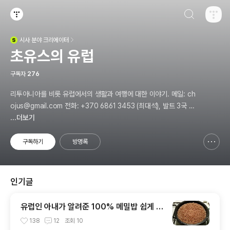
검색하기
티스토리
시사
분야 크리에이터
(새창열림)
초유스의 유럽
구독자
276
리투아니아를 비롯 유럽에서의 생활과 여행에 대한 이야기. 메일: ch
ojus@gmail.com 전화: +370 6861 3453 (최대석), 발트 3국 관
광가이드, 쓰루가이드
...더보기
구독하기
방명록
신고하기 레이어
열기
인기글
유럽인 아내가 알려준 100% 메밀밥 쉽게 하
기
138
12
조회
10