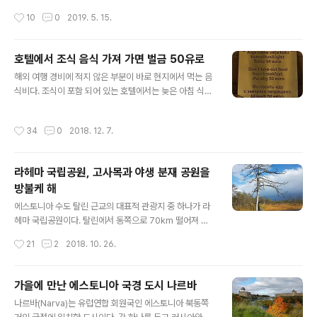
걷히고 탈린 야경이 제 모습을 드러내었다. 벽면이 유리로
다. 13세기 덴마크 왕국 때 돌로 세워지기 시작한 요새가
작성시간
10
0
2019. 5. 15.
되어 있는 SE..
언덕 위에 우뚝 솟아 있다. 1346년부터 16세기 중반까지
이 도시는 독일 기사단에 속했다. 그 후 스웨덴, 러시아, 폴
란드, 스웨덴, 러시아 지배를 받았다. 이 언덕 북쪽 끝에는
호텔에서 조식 음식 가져 가면 벌금 50유로
뤼베크 법에 따라 도시 권리를 획득한 700주년을 맞이해
글 내용
해외 여행 경비에 적지 않은 부분이 바로 현지에서 먹는 음
2002년 오록스 청동상이 세워져 있다. 선사시대 동국 벽
식비다. 조식이 포함 되어 있는 호텔에서는 늦은 아침 식사
화에 그 모습이 남아 있는 오록스(에스토니아어로 Tarva
를 든든히 해서 하루 두 끼로 여행을 할 수 있다. 중간에는
s)는 1627년 멸종된 유럽 계통 소의 선조이다. 이 청동상
간식으로 해결하고 저녁을 넉넉하게 하면 된다. [아래는 라
은 길이 7미터, 높이 4미터, 무게 약 7톤이다. 이 도시를 산
작성시간
34
0
2018. 12. 7.
트비아 리가의 한 호텔에서 먹은 조식이다.] 그래서 조식 때
책하면서 요새나 청동상보다 더 깊은 인상을 준 것이 있었
소량으로 챙겨가는 바나나 등은 요긴하다. 하지만 이를 용
다...
인하는 호텔도 있고 그렇지 않은 호텔도 있다. 바나나나 사
라헤마 국립공원, 고사목과 야생 분재 공원을
과 한 개 등 소량으로 챙겨 가는 사람도 있지만 아예 소시지
방불케 해
나 햄을 덤뿍 넣어 샌드위치를 만들어 가는 사람들도 보곤
글 내용
한다. 후자가 많이 묵는 호텔은 조식에다 점심용 샌드위치
에스토니아 수도 탈린 근교의 대표적 관광지 중 하나가 라
까지 제공하는 꼴이다. 투숙객수에 알맞게 음식을 준비했
헤마 국립공원이다. 탈린에서 동쪽으로 70km 떨어져 있
는데 후자가 많은 경우 조식 마감 가까이에 오는 사람들에
다. 1971년 소련 최초로 지정된 국립공원이다. 공원 내에
작성시간
21
2
2018. 10. 26.
게는 음식이 부족할 수 있..
는 팔름세, 비훌라, 콜가, 사가디 등 중세 장원의 저택들이
있다. 라헤마는 물굽이(만 灣)이라는 라헤(lahe)와 땅이라
는 마(maa)의 합성어이다. 즉 (발트해 해안선의) 물굽이
가을에 만난 에스토니아 국경 도시 나르바
땅이라는 뜻이다. 4개의 물굽이로 둘러싸인 해상과 육지이
글 내용
나르바(Narva)는 유럽연합 회원국인 에스토니아 북동쪽
다. 이 공원의 면적은 725 평방 킬로미터로 70%가 숲으