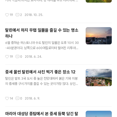
거의 극점에 위치한 도시이다. 강 하나를 두고 러시아와 국
로 이루어져 있다. 라헤마 국립공원 중 가장 많인 장소 중
경을 이루고 있다. 인구 6만여명으로 에스토니아 제 3의
하나가 바로 비루 산책로(비루 라바, Viru raba)이다. 숲과
도시이지만 러시아인들이 거의 90%를 차지하고 있다. 역
늪과 수렁을 따라서 3.5km 이어져 있다. 주변 자연 경관을
작성시간
19
2
2018. 10. 25.
사적으로 보면 13세기 덴마크, 14세기 독일기사단, 16세
즐기면서 천천히 걸어가면 약 1시간 30분이 소요된다. ..
기 러시아에 이어서 스웨덴 지배를 받았다. 대북부전쟁(17
00-1721)으로 인해 나르바는 다시 러시아가 지배하게 되
탈린에서 하지 무렵 일몰을 즐길 수 있는 명소
었다. 소련식 건물에 둘러쌓인 나르바 시청사는 2차 세계
하나
대전의 참상을 그대로 보여주는 듯하다. 이 시청사는 1671
글 내용
년에 세워진 바로크 양식이다. 1960년대에 복원되었지만
6월 중하순 에스토니아 수도 탈린의 일몰은 오후 10시 30
여전히 낡은 모습이 역역하다. 시청사 옆에는 타르투대학
-40분경이다. 남쪽으로 600여킬로미터 떨어진 리투아니
교 나르바 분관인 현대식 건물이 들어서 있다. 시청사쪽의
아 수도 빌뉴스의 일몰은 오후 10시경이다. 밤 11시가 되어
작성시간
19
0
2018. 6. 24.
벽면을 엣 건물 모습으로 재..
도 가로등은 자신의 존재감을 드러내지 못할 정도로 하늘
은 여전히 밝음을 이어지고 가고 있다. * 2018년 6월 16
일 오후 11시 43분 모습 (붉은 원 안이 바로 라디슨 블루
중세 물씬 탈린에서 사진 찍기 좋은 장소 12
스카이 24층 레스토랑) 이맘때 이곳은 야경을 즐기기에는
글 내용
탈린은 발트 3국 도시 중 높은 전망대에서 붉은 기와 지붕
적합하지 않다. 바로 정점인 하지를 향해 나아가는 긴 날을
의 중세풍 구시가지를 즐길 수 있는 곳이가장 많다. 상인들
즐겨야 한다. 탈린은 발트 3국 수도 중 바다와 접해 있는 유
이 살았던 아랫도시와 지배층이 살았던 윗도시로 구분되어
일한 곳이다. 어느 곳에는 붉게 어느 곳에서는 하얗게 변해
있다. 탈린은 발트해 주변 도시들로 구성된 한자동맹 13세
가는 발트해 탈린만을 바라보면서 여름철 일몰을 즐길 수
작성시간
14
0
2018. 6. 9.
기-16세기)의 핵심 도시 중 하나로 당시의 모습이 비교적
있는 곳을 하나 소개한다. 바로 구시가지 근처에 있는 라디
잘 보존되어 있어 여행객들에게 강한 인상을 심어주고 있
슨 블루 스..
다. 특히 석회석 벽으로 둘러싸인 아랫도시의 모습은 어릴
마리아 대성당 종탑에서 본 중세 듬뿍 담긴 탈
때 대충 그렸던 한반도 지형과 아주 닮아서 웬지 절로 친근