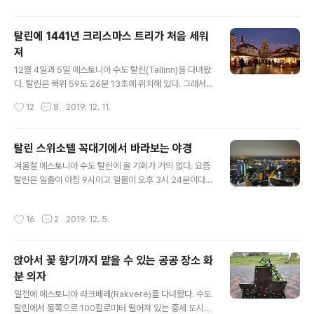
를 둘러본 후 아직 시간적 여유가 남아있다면 카드리오르
그 공원 산책을 추천한다. 카드리오르그 공원은 구시가지
탈린에 1441년 크리스마스 트리가 처음 세워
비루쌍탑에서 2.2km 떨어진 곳이다. 가까운 정거장에서
져
전차나 버스를 이용해 갈 수도 있고 걸어서 갈 수 있다. 도
글 내용
보로 약 30분 정도 걸린다. 카드리오르그는 카드리(Kadri,
12월 4일과 5일 에스토니아 수도 탈린(Tallinn)을 다녀왔
Katherine, Catherine, Katalina, Екатерина, 캐서
다. 탈린은 북위 59도 26분 13초에 위치해 있다. 그래서
린, 예카테리나)와 오르그(org 계곡)을 뜻한다. 1561년부
겨울철은 낮이 짧고 밤이 길다. 일출이 아침 9시이고 일몰
작성시간
12
8
2019. 12. 11.
터 ..
이 오후 3시 반이다. 이날 다행히 낮에는 날씨가 영상 6도
고 엷은 구름 사이로 종종 해가 얼굴을 내민다. 먼저 톰페아
언덕부터 구경을 시작한다. 전날밤 내린 비가 마르지 않아
탈린 스위소텔 꼭대기에서 바라보는 야경
돌바닥은 촉촉하다. 에스토니아 국회 바로 앞에 있는 알렉
글 내용
겨울철 에스토니아 수도 탈린에 올 기회가 거의 없다. 요즘
산드르 넵스키 러시아 정교 성당은 언제 봐도 위엄스럽다.
탈린은 일출이 아침 9시이고 일몰이 오후 3시 24분이다.
초승달을 한 8단(꼭지점 8개) 십자가가 보인다. 넵스키 성
한마디로 낮이 아주 짧고 밤이 아주 길다. 크리스마스 마켓
당에서 길을 건너 왼쪽으로 들어가면 작은 공원이 나온다.
이나 설경 등을 구경할 수 있음에도 불구하고 이런 이유로
석회석으로 지은 높은 탑이 눈에 들어온다. 키다리 헤르만
작성시간
16
2
2019. 12. 5.
겨울철에는 관광객들이 현저하게 줄어든다. 기대하지 않게
탑이다. 꼭대기에는 파란색 검은색 하얀색 에스토니아 국
발트 3국을 관광하는 한국인 단체를 안내하게 되어서 탈린
기가 펄럭인..
에 왔다. 숙소가 고층호텔인 스위소텔(Swissôtel 구글 위
앉아서 꽃 향기까지 맡을 수 있는 공공 장소 화
치)이다. 탈린에 사는 한국인 친구를 초대해 함께 꼭대기층
분 의자
인 30층에서 탈린 야경을 구경해보기로 했다. 이곳은 편하
글 내용
게 술 한잔을 할 수 있는 곳이다. 처음에는 안개가 자욱해서
일전에 에스토니아 라크베레(Rakvere)를 다녀왔다. 수도
야경을 제대로 볼 수가 없었다. 시간이 지나자 안개가 차차
탈린에서 동쪽으로 100킬로미터 떨어져 있는 중세 도시