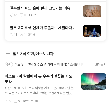
결혼반지 어느 손에 낄까 고민되는 이유
51
3
조회
9
발트 3국 여행 언제가 좋을까 - 계절마다 매
력적
18
1
조회
6
발트3국 여행/에스토니아
분류 전체보기
주요 글 목록
발트 3국 발틱 3국 스루 가이드 최대석을 소개합니다
모두보기
공지
에스토니아 탈린에서 본 우주의 불꽃놀이 오
로라
글 내용
핀란드 등 북유럽 오로라 여행을 가서도 운이 좋아야만 볼
수 있는 것이 바로 오로라다. 수많은 별들이 밤하늘 반딧불
이 되어 마치 넘실거리는 파도의 거품을 연상시킨다. 그런
작성시간
5
0
2023. 2. 28.
밤하늘에 오색 무지갯빛이 바람에 이리저리 휘발리는 다
익은 곡식이삭처럼 넘실거리며 춤추는 광경은 누구나 인생