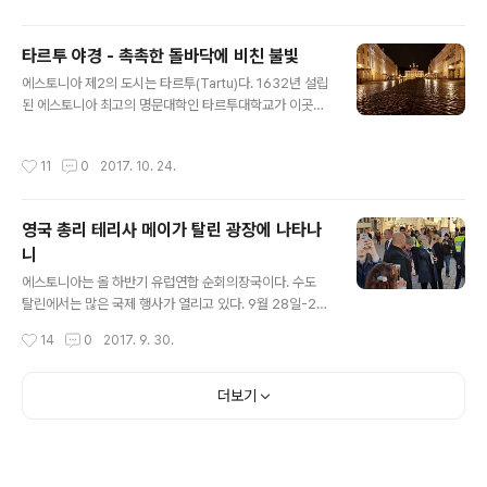
탈린을 여행하는 데에는 언제가 가장 좋을까? 여행객마다
성향이 다르므로 어느 한 계절을 특정해 추천하기가 사실
타르투 야경 - 촉촉한 돌바닥에 비친 불빛
어렵다. 10월 초순과 중순에 탈린을 세 차례 다녀왔다. 아
글 내용
에스토니아 제2의 도시는 타르투(Tartu)다. 1632년 설립
담한 구시가지는 걸어서 구석구석을 쉽게 둘러볼 수 있다.
된 에스토니아 최고의 명문대학인 타르투대학교가 이곳에
노란 단풍이 수놓은 촉촉한 돌길을 따라 탈린 구시가지를
있다. 중심가에는 여러 조각상들이 눈길을 끌고 있다. 그 중
둘러보자. 올레비스테 성당 전망대에서 바라본 탈린 구시
하나가 1살 반인 아들과 30대 중반의 아버지 조각상이다.
가지 긴다리 거리에서 본 알렉산더 넵스키 성당 톰페아 언
작성시간
11
0
2017. 10. 24.
여름철 이곳에 오면 야경 보기가 어렵다. 이유인즉 바로 낮
덕에 있는 한 거리. 멀리 마리아 대성당이 보인다. 여러 길
이 길기 때문이다. 10월 초순 이곳을 방문하니 야경을 볼
드들이 몰려 있는..
수 있었다. 이날은 가는 가는 비가 쭉 내렸다. 물기를 머금
영국 총리 테리사 메이가 탈린 광장에 나타나
고 있는 돌바닥에 비친 전등빛이 타루투의 야경을 더욱 돋
니
보이게 했다. 타루투의 피사탑으로 볼리는 건물이다. 저 멀
글 내용
리 보이는 것이 시청사이다. 입맞춤하는 대학생 조각상이
에스토니아는 올 하반기 유럽연합 순회의장국이다. 수도
다. 가을비 속 야경 구경을 하다가 내 목으로도 검은 비를
탈린에서는 많은 국제 행사가 열리고 있다. 9월 28일-29
내려주고 싶어 맥주집에 들렀다. 에스토니아 "알레콕" 흑맥
일 이틀간 정상회의가 열렸다.시내 중심가 일부가 교통이
작성시간
14
0
2017. 9. 30.
주이다. 시청사에서..
통제되어 불편함을 느껴졌지만 뜻하지 않은 장면을 보게
되었다. 바로 탈린 구시가지 시청광장에 한국인 관광객을
안내하고 있는데경찰차 호위를 받으면서 여러 대의 리무진
더보기
이 광장으로 들어왔다.리무진에 붙여져 있는 국기를 보니
영국이었다. 언론과 방송을 통해 접한 낯익은 여성이 눈에
띄었다바로 테리사 메이 영국 총리이다. 총리를 알아본 사
람들이 하나 둘 모이기 시작했다.술을 마시고 있는 무리들