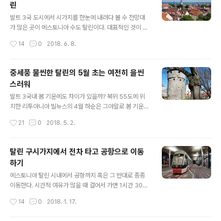
린
감을 자아낸다. 탈린에서 사진 찍기 좋은 장소를 소개하고
글 내용
자 한다. 1. 비루 (Viru) 문대부분 여행객들은 동쪽에 위치
발트 3국 도시에서 시가지를 한눈에 내려다 볼 수 전망대
한 이 비루문을 통해 구시가지로 들어온다. 쌍탑이 세워져
가 많은 곳이 에스토니아 수도 탈린이다. 대표적인 것이 올
있고 그 사이로 날씬한 시청 첨탑이 보인다.구글지도 2. 헬
레비스테 성당 전망대, 시청 탑, 부엌을 들여다봐라 방어탑
작성시간
14
0
2018. 6. 8.
레만 (Helleman..
등이다. 얼마 전 새로운 전망대에 올라가서 탈린 시가지를
내려다 보았다. 바로 톰페아 언덕에 있는 마리아 대성당 전
망대이다. 마리아 대성당 왼쪽 입구에 9시에서 17시까지
중세풍 물씬한 탈린의 5월 초는 여전히 을씬
운영한다라는 환영 안내판이 있다. 무료일까 유료일까...관
스러워
광객 여러 명을 따라 안으로 들어가보았다. 유료임을 알고
글 내용
되돌아나오는 사람들도 있고표를 사는 사람들도 있다. 역
발트 3국내 봄 기운에도 차이가 있을까? 북위 55도에 위
시 상인의 도시 탈린답구나!!!일단 관광객을 안으로 환영한
치한 리투아니아 빌뉴스의 4월 하순은 그야말로 봄 기운을
다.유료 입장할 것인지 말 것인지를 고민하게 만든다.앞에
완연히 느낄 수 있다. 아래 영상은 4월 25일 빌뉴스에 찍
작성시간
21
0
2018. 5. 2.
들어간 사람들이 표를 사는 것을 보니 나도 한번 들어가봐
은 벚꽃 영상이다. 벚꽃과 개나리꽃이 서서히 지고 있고 양
야겠다라는 마음이 일어난다. 결..
지바른 곳에는 민들레꽃이 피어나 온 대지를 노란색 물결
로 채울 준비를 서서히 하고 있다. 마로니에 나무가 곧 하얀
탈린 구시가지에서 전차 타고 공항으로 이동
색 꽃망울를 트터릴 차비를 벌써 마무리짓고 있다. 우리 집
하기
앞 공원에 있는 보리수 나무는 밝고 밝은 연두색 새싹을 틔
글 내용
우고 있다. 그렇다면 북위 60도에 위치한 에스토니아 탈린
에스토니아 탈린 시내에서 공항까지 혹은 그 반대로 종종
은 어떨까? 4월 30일과 5월 1일 탈린에 잠시 머물렸다. 관
이동한다. 시간적 여유가 많을 때 걸어서 가면 1시간 30분
광안내를 하느라 많은 사진을 찍지 못했지만 탈린의 봄 기
정도 소요된다. 급할 때 택시를 타면 10-15분 정도 소요된
작성시간
14
0
2018. 1. 17.
운 모습은 빌뉴스와는 확연히 달랐다. 물론 가까이에서 보
다. * 탈린 전차 노선도 이제 다른 대중교통이 생겼다. 바로
면 새싹이 조금씩 움트..
지난해 하반기에 전차(트램) 노선이 탈린 공항까지 연장되