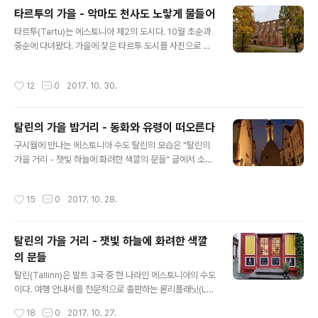
었기 때문이다. 최근에 탈린을 다녀왔다. 그래서 택시 대신
타르투의 가을 - 악마도 천사도 노랗게 물들어
에 전차를 타보기로 했다. * 탈린 구시가지의 관문 중 하나
글 내용
타르투(Tartu)는 에스토니아 제2의 도시다. 10월 초순과
인 비루 쌍탑 구시가지 비루 쌍탑에서 나와서 큰 도로에서
중순에 다녀왔다. 가을에 찾은 타르투 도시를 사진으로 소
횡단보도를 건너서 바로 오른쪽에 비루 정거장이 있다. 이
개한다. 내셔날지오그래픽 로고 안으로 타르투 시청에 쏙
곳에서 4번 전차를 탔다. 4번 전차 시각표는 여기: http
들어와 있다. 가을비가 철봉에 대롱대롱 매달려 있다. 자연
s://transport.tallinn.ee/#tram/4/a-b/en 무임승차시
작성시간
12
0
2017. 10. 30.
수분을 얻은 꽃은 더 버틸 수 있겠다. 한 살 반 아들과 30대
벌금은 40유로이다. 막혀 있는 운전석 창구로..
중반 아버지 어머니와 딸 조각상 앞을 방금 어머니와 딸이
지나갔다. "이 달콤한 입맞춤의 순간이 영원하라"고 바라니
탈린의 가을 밤거리 - 동화와 유령이 떠오른다
정말 이 연인 한 쌍은 조각상이 되어버렸다. 세계 최초로 경
글 내용
선을 정확하게 측정한 프리드리히 빌헬렘 폰 스트루베 기
구시월에 만나는 에스토니아 수도 탈린의 모습은 "탈린의
념탑과 그가 일한 천문대 날만 맑으면 저 놀이터에 아이들
가을 거리 - 잿빛 하늘에 화려한 색깔의 문들" 글에서 소개
이 노란 낙엽을 가지고 놀텐데... 그 옛날 제사를 지냈던 돌
했다. 아래에서는 탈린의 가을 밤거리를 사진으로 소개한
제단 배양학의 선구자 카를 에른스트 폰 바에르 에스토니
다. 이맘때는 야경까지 즐길 수 있다. 가운데 솟은 첨탑 건
작성시간
15
0
2017. 10. 28.
아 민족 문학의 ..
물이 탈린 시청사이다. 중세 음식 전문 식당 올데 한자 Old
e Hansa 또 다른 중세 음식 전문 식당 펲페르샄 탈린 시청
사 회랑 탈린 시청사 여름철에 비해 시청 광장은 확실히 관
탈린의 가을 거리 - 잿빛 하늘에 화려한 색깔
광객들이 적다. 시청 광장에서 톰페아로 이르는 거리 중 하
의 문들
나 아치형 문 아래로 짧은다리 거리가 보인다. 사랑이 듬뿍
글 내용
담긴 해물이 먹고 싶다. 언젠가 꼭 이 집에서 먹어봐야겠다.
탈린(Tallinn)은 발트 3국 중 한 나라인 에스토니아의 수도
덴마크왕 정원에 세워진 수사 조각상 얼굴이 비어 있으니
이다. 여행 안내서를 전문적으로 출판하는 론리플래닛(Lo
마치 유령처럼 보인다. 톰페아성 지금은 에스토니아 국회
nely Planet)은 "2018년 알뜰한 여행객을 유혹하는 최고
작성시간
18
0
2017. 10. 27.
의사당이다. 국회의..
의 10대 여행지"에서 탈린을 첫 번째로 꼽았다. 그렇다면