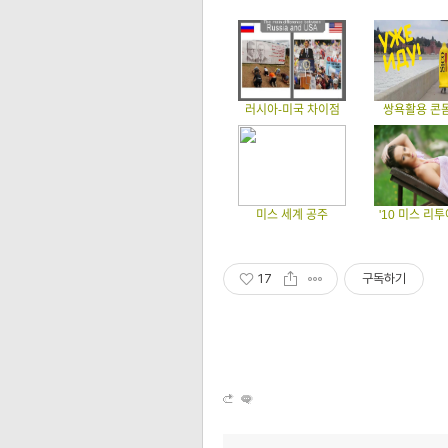
러시아-미국 차이점
쌍욕활용 콘
미스 세계 공주
'10 미스 리
17
구독하기