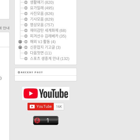
생활얘기
(820)
요가일래
(495)
사진모음
(826)
기사모음
(829)
영상모음
(757)
계 안내
재미감탄 세계화제
(68)
피겨선수 김레베카
(35)
해외 VJ 활동
(4)
신문잡지 기고글
(3)
다음첫면
(11)
스포츠 생중계 안내
(132)
)