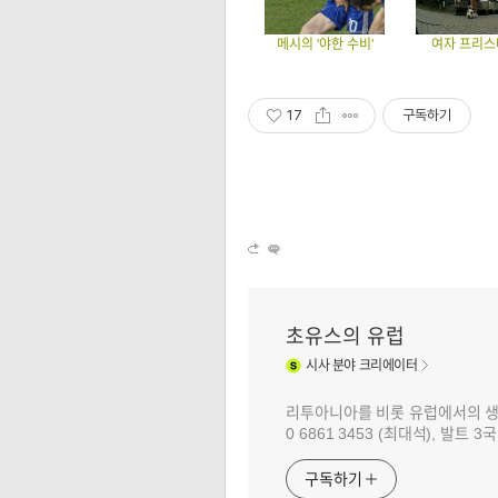
메시의 '야한 수비'
여자 프리스
17
구독하기
초유스의 유럽
시사
분야 크리에이터
리투아니아를 비롯 유럽에서의 생활과 
0 6861 3453 (최대석), 발트
구독하기