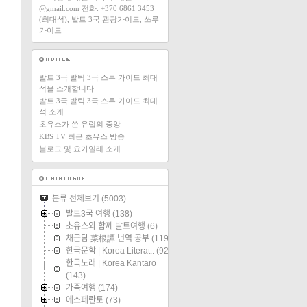
@gmail.com 전화: +370 6861 3453
(최대석), 발트 3국 관광가이드, 쓰루
가이드
발트 3국 발틱 3국 스루 가이드 최대
석을 소개합니다
발트 3국 발틱 3국 스루 가이드 최대
석 소개
초유스가 쓴 유럽의 중앙
KBS TV 최근 초유스 방송
블로그 및 요가일래 소개
분류 전체보기
(5003)
발트3국 여행
(138)
초유스와 함께 발트여행
(6)
채근담 菜根譚 번역 공부
(119)
한국문학 | Korea Literat..
(92)
한국노래 | Korea Kantaro
(143)
가족여행
(174)
에스페란토
(73)