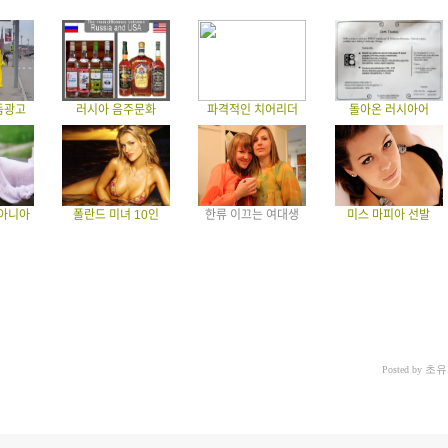
돔광고
러시아 음주문화
파격적인 치어리더
돌아온 러시아어
투아니아
폴란드 미녀 10인
한류 이끄는 여대생
미스 마피아 선발
초유
Posted by