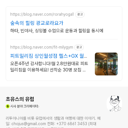
https://blog.naver.com/rorahyoga1
광고
숲속의 힐링 광교로라요가
하타, 빈야사, 싱잉볼 수업으로 운동과 힐링을 동시에
https://blog.naver.com/fit-milygym
광고
피트밀리짐 상인월성점 헬스+GX 월
최대 2.8만
오픈4주년 감사합니다!월 2.8만원대로 피트
밀리짐을 이용하세요! 선착순 30명 모집 한
정 진행중!
로그 정보
초유스의 유럽
(새창열림)
시사
분야 크리에이터
리투아니아를 비롯 유럽에서의 생활과 여행에 대한 이야기. 메
일: chojus@gmail.com 전화: +370 6861 3453 (최대