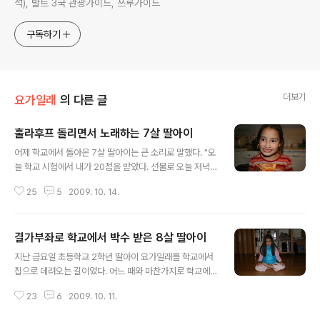
석), 발트 3국 관광가이드, 쓰루가이드
구독하기
더보기
요가일래
의 다른 글
훌라후프 돌리면서 노래하는 7살 딸아이
글 내용
어제 학교에서 돌아온 7살 딸아이는 큰 소리로 말했다. "오
늘 학교 시험에서 내가 20점을 받았다. 선물로 오늘 저녁
은 피자다!" (20점은 만점) "엄마, 아빠 모두 동의해?" "생
25
5
2009. 10. 14.
각해봐야 되겠는데......" "제발, 제발, 제발 사줘~" ▲ 피자
를 무진장 좋아하는 요가일래 언니가 영국으로 여행을 떠
난다고 송별 파티 겸해서 엄마는 기꺼이 피자를 집으로 주
결가부좌로 학교에서 박수 받은 8살 딸아이
문했다. 그리고 파티에서 헤어져 각자 자기 방에서 자기 일
글 내용
을 했다. 한참 후 요가일래는 아빠에게 보여줄 것이 있다면
지난 금요일 초등학교 2학년 딸아이 요가일래를 학교에서
서 캠코더를 준비하라고 했다. 딸아이가 자랄수록 캠코더
집으로 데려오는 길이었다. 어느 때와 마찬가지로 학교에
이용횟수가 줄어들었다. 본인이 원하지 않으면 찍기가 힘
서 있었던 일을 이야기했다. "아빠, 오늘 학교에서 친구들
든다. 캠코더까지 준비하라고 하니 대단한 것을 보여줄 판
23
6
2009. 10. 11.
을 깜짝 놀라게 했어." "무엇으로 깜짝 놀라게 했니? "아빠
인 것 같았다. 두 말하지 않고 즉각 준비했다. 그 동안 요가
처럼 다리를 다리 위에 놓았지." "책상다리하는 것을 친구