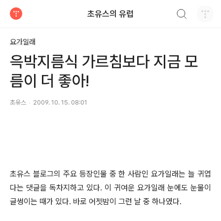
검색하기
초유스의 유럽
티스토리
요가일래
윽박지름식 가르침보다 지금 모
름이 더 좋아!
초유스
2009. 10. 15. 08:01
초유스 블로그의 주요 등장인물 중 한 사람인 요가일래는 늘 귀엽
다는 댓글을 독차지하고 있다. 이 귀여운 요가일래 눈에도 눈물이
글썽이는 때가 있다. 바로 어젯밤이 그런 날 중 하나였다.