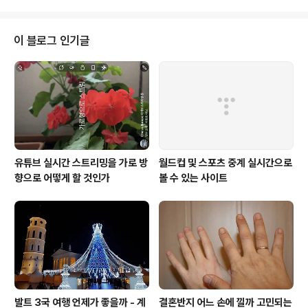
일래는 언니와..
들에게 보여줬니?" "맞아. 친구들이 우아~~~하고 박수를
많이 쳤어. 그리고 얘들이 따라해보았는데 아무도 하지 못
했어." 가부좌를 흔히 책상다리라 한다. 요가일래는 반가부
이 블로그 인기글
좌뿐만 아니라 결가부좌도 할 수 있다. 물론 오래 하지는 못
하지만 두 다리를 서로 교차해서 앉을 수 있다는 것에 자랑
스러워 한다. 한국에서는 흔한 일이지만, 일반적으로 리투
아니아 사람들은 반가부좌도 제대로 하지 못한다. 이들은
바닥에 앉는 것이 아니고 의자..
유튜브 실시간 스트리밍을 가로 방
월드컵 및 스포츠 중계 실시간으로
향으로 어떻게 할 것인가
볼 수 있는 사이트
발트 3국 여행 언제가 좋을까 - 계
결혼반지 어느 손에 낄까 고민되는