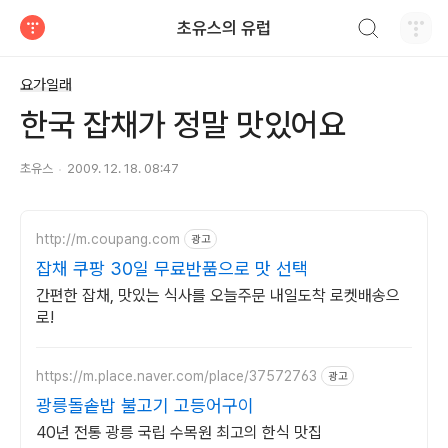
검색하기
초유스의 유럽
티스토리
요가일래
한국 잡채가 정말 맛있어요
초유스
2009. 12. 18. 08:47
http://m.coupang.com
광고
잡채 쿠팡 30일 무료반품으로 맛 선택
간편한 잡채, 맛있는 식사를 오늘주문 내일도착 로켓배송으
로!
https://m.place.naver.com/place/37572763
광고
광릉돌솥밥 불고기 고등어구이
40년 전통 광릉 국립 수목원 최고의 한식 맛집