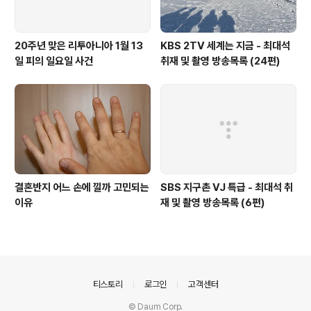
20주년 맞은 리투아니아 1월 13
KBS 2TV 세계는 지금 - 최대석
일 피의 일요일 사건
취재 및 촬영 방송목록 (24편)
결혼반지 어느 손에 낄까 고민되는
SBS 지구촌 VJ 특급 - 최대석 취
이유
재 및 촬영 방송목록 (6편)
의안내
티스토리
로그인
고객센터
© Daum Corp.