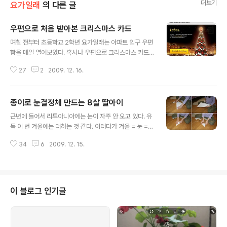
더보기
요가일래
의 다른 글
우편으로 처음 받아본 크리스마스 카드
글 내용
며칠 전부터 초등학교 2학년 요가일래는 아파트 입구 우편
함을 매일 열어보았다. 혹시나 우편으로 크리스마스 카드
가 도착했는 지 여부를 확인하기 위해서였다. 바로 며칠 전
27
2
2009. 12. 16.
요가일래는 정성스럽게 편지봉투에 받을 사람 주소에 우리
집 주소를 써넣었다. 그리고 직접 우표를 붙여서 학교로 가
져갔다. 물어보니 학교 수업시간에 크리스마스 카드를 써
종이로 눈결정체 만드는 8살 딸아이
고 보내는 방법을 배운다고 했다. 요즈음 같은 인터넷 시대
글 내용
에 이메일로 크리스마스 카드를 보내는 법을 가르치는 것
근년에 들어서 리투아니아에는 눈이 자주 안 오고 있다. 유
이 더 어울릴 것 같은데 옛날 방법을 가르치는 것이 다소 어
독 이 번 겨울에는 더하는 것 같다. 이러다가 겨울 = 눈 =
색한 듯 하다. 과거 한 때 성탄절과 새해를 맞아 적게는 수
눈사람 = 눈썰매라는 등식이 사라지지 않을까 우려되기까
십장, 많게는 수백장의 카드를 구입해 직접 만년필로 축하
34
6
2009. 12. 15.
지 한다. 어제 모처럼 눈이 내렸다. 밟으면 정겨운 뽀드득
카드를 써서 보냈던 시절이 있었다. 하지만 인터넷을 사용
소리가 날 만큼은 아니지만, 그래도 눈이 내렸다라는 생색
하고부터는 점점 카드수가 줄어들더니 이..
은 낼 만큼은 내렸다. 학교에서 돌아온 8살 요가일래는 여
러 가지 놀이를 하다가 종이를 6장 준비하더니 눈결정체를
만들겠다고 했다. 어제 눈이 내린 데서 얻은 발상인 것 같았
이 블로그 인기글
다. 그리고 혹시 한국에 있는 또래 아이들이 궁금할 수도 있
으니 아빠가 촬영해서 블로그에 올리라고 까지 했다. "한국
어린이들도 다 알고 있을 거야"라고 주저하는 데, 딸아이는