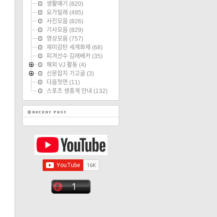
생활얘기
(820)
요가일래
(495)
사진모음
(826)
기사모음
(829)
영상모음
(757)
재미감탄 세계화제
(68)
피겨선수 김레베카
(35)
해외 VJ 활동
(4)
신문잡지 기고글
(3)
다음첫면
(11)
스포츠 생중계 안내
(132)