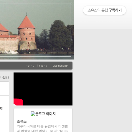
초유스의 유럽
구독하기
가일래
어도
초유스
리투아니아를 비롯 유럽에서의 생활
과 여행에 대한 이야기. 메일: chojus