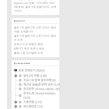
@gmail.com 전화: +370 6861 3453
(최대석), 발트 3국 관광가이드, 쓰루
가이드
발트 3국 발틱 3국 스루 가이드 최대
석을 소개합니다
발트 3국 발틱 3국 스루 가이드 최대
석 소개
초유스가 쓴 유럽의 중앙
KBS TV 최근 초유스 방송
블로그 및 요가일래 소개
분류 전체보기
(5003)
발트3국 여행
(138)
초유스와 함께 발트여행
(6)
채근담 菜根譚 번역 공부
(119)
한국문학 | Korea Literat..
(92)
한국노래 | Korea Kantaro
(143)
가족여행
(174)
에스페란토
(73)