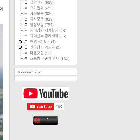
생활얘기
(820)
요가일래
(495)
 여
사진모음
(826)
기사모음
(829)
영상모음
(757)
재미감탄 세계화제
(68)
피겨선수 김레베카
(35)
해외 VJ 활동
(4)
신문잡지 기고글
(3)
다음첫면
(11)
스포츠 생중계 안내
(132)