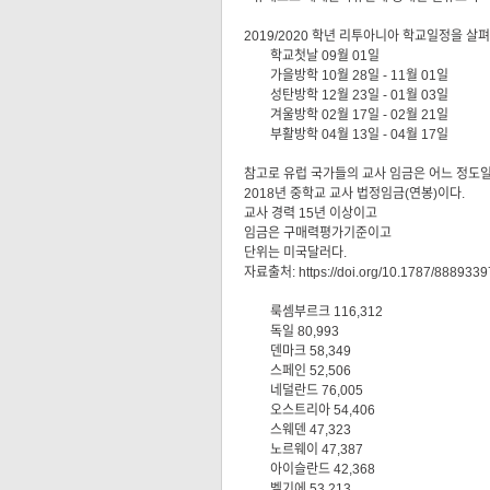
2019/2020 학년 리투아니아 학교일정을 살
학교첫날 09월 01일
가을방학 10월 28일 - 11월 01일
성탄방학 12월 23일 - 01월 03일
겨울방학 02월 17일 - 02월 21일
부활방학 04월 13일 - 04월 17일
참고로 유럽 국가들의 교사 임금은 어느 정도
2018년 중학교 교사 법정임금(연봉)이다.
교사 경력 15년 이상이고
임금은 구매력평가기준이고
단위는 미국달러다.
자료출처: https://doi.org/10.1787/888933
룩셈부르크 116,312
독일 80,993
덴마크 58,349
스페인 52,506
네덜란드 76,005
오스트리아 54,406
스웨덴 47,323
노르웨이 47,387
아이슬란드 42,368
벨기에 53,213