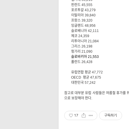
핀란드 45,555
포르투갈 43,279
이탈리아 39,840
프랑스 39,320
잉글랜드 48,956
슬로베니아 42,111
체코 24,359
리투아니아 21,084
그리스 26,198
헝가리 21,090
슬로바키아 21,553
폴란드 26,428
유럽연합 평균 47,772
OECD 평균 47,675
대한민국 57,242
참고로 대부분 유럽 사람들은 여름철 휴가를 위해
으로 보장해야 한다.
17
구독하기