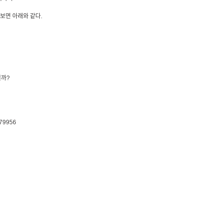
펴보면 아래와 같다.
일까?
979956