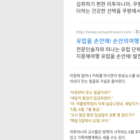
섭취하기 편한 리투아니아, 쿠
더하는 건강한 선택을 쿠팡에서
http://www.sonantravel.com/
광
유럽을 손안에! 손안의여행
전문인솔자와 떠나는 유럽 단
지중해여행 유럽을 손안에! 발
공
아침에 일어나 커피를 마시면서 방송뉴스를 
아내가 웃는 얼굴로 거실로 들어온다.
"아침부터 웃는 얼굴이네?"
"세달치 봉급이 입금되었어."
"아, 여름방학임이 이제 실감나겠네. 세달치가 
"5월, 6월, 7월 봉급."
"교사 봉급 통장 입금일이 보통 몇 일인가?"
"매달 5일에서 10일 사이."
리투아니아 교사들은 방학이 시작되는 6월 초에
있고 가족여행계획도 세울 수도 있다.