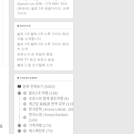
@gmail.com 전화: +370 6861 3453
(최대석), 발트 3국 관광가이드, 쓰루
가이드
발트 3국 발틱 3국 스루 가이드 최대
석을 소개합니다
발트 3국 발틱 3국 스루 가이드 최대
석 소개
초유스가 쓴 유럽의 중앙
KBS TV 최근 초유스 방송
블로그 및 요가일래 소개
분류 전체보기
(5003)
발트3국 여행
(138)
초유스와 함께 발트여행
(6)
채근담 菜根譚 번역 공부
(119)
한국문학 | Korea Literat..
(92)
한국노래 | Korea Kantaro
(143)
가족여행
(174)
수도
에스페란토
(73)