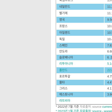
룩셈부르크
15.
네덜란드
11.
벨기에
11.
영국
9.5
프랑스
10.
아일랜드
10.
독일
10.
스페인
7.8
안도라
6.6
슬로베니아
6. 
리투아니아
5.1
폴란드
22.
포르투갈
4.7
몰타
4.4
그리스
4.1
에스토니아
3.8
라트비아
* 2022년 7월 기준
자료출처: source
currenc
* 2023년 1월 기준 자료출처: source - wageIn