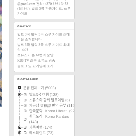
@gmail.com 전화: +370 6861 3453
(최대석), 발트 3국 관광가이드, 쓰루
가이드
발트 3국 발틱 3국 스루 가이드 최대
석을 소개합니다
발트 3국 발틱 3국 스루 가이드 최대
석 소개
초유스가 쓴 유럽의 중앙
KBS TV 최근 초유스 방송
블로그 및 요가일래 소개
분류 전체보기
(5003)
발트3국 여행
(138)
초유스와 함께 발트여행
(6)
채근담 菜根譚 번역 공부
(119)
한국문학 | Korea Literat..
(92)
한국노래 | Korea Kantaro
(143)
가족여행
(174)
에스페란토
(73)