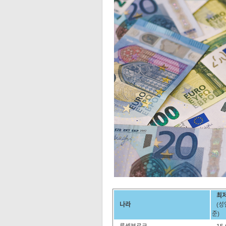
최저
나라
(성인
준)