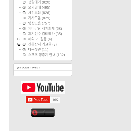
생활얘기
(820)
요가일래
(495)
사진모음
(826)
기사모음
(829)
영상모음
(757)
재미감탄 세계화제
(68)
피겨선수 김레베카
(35)
해외 VJ 활동
(4)
신문잡지 기고글
(3)
다음첫면
(11)
스포츠 생중계 안내
(132)