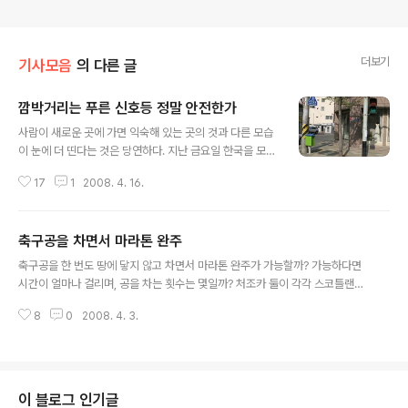
더보기
기사모음
의 다른 글
깜박거리는 푸른 신호등 정말 안전한가
글 내용
사람이 새로운 곳에 가면 익숙해 있는 곳의 것과 다른 모습
이 눈에 더 띤다는 것은 당연하다. 지난 금요일 한국을 모처
럼 방문해 잠시 머물고 있다. 다른 모습 중 하나가 바로 신
17
1
2008. 4. 16.
호등이다. 이번에 경험한 한국의 푸른 신호등은 들어오자
마자 잠시 후 계속 깜박거린다. 이에 반해 리투아니아는 푸
른 신호등이 한 동안 정지하다가 깜박거림으로써 다른 신
축구공을 차면서 마라톤 완주
호등으로 곧 바뀐다는 것을 알려준다. 즉 건너가고 있는 중
글 내용
인 사람이 서둘러 건너라는 알림 역할을 한다. 이번에 제일
축구공을 한 번도 땅에 닿지 않고 차면서 마라톤 완주가 가능할까? 가능하다면
먼저 방문한 대구에서 이런 푸른 신호등을 접하자, 한국의
시간이 얼마나 걸리며, 공을 차는 횟수는 몇일까? 처조카 둘이 각각 스코틀랜드
푸른 신호등은 이렇게 수명이 짧구나하는 생각이 들었다.
에든버러와 러시아 모스크바에서 프로축구 선수를 뛰고 있어, 우리 가족은 스포
총알택시로만 부족해 이젠 총알걸음이 필요한 듯하다. 그
8
0
2008. 4. 3.
츠 중 축구 관련 기사를 유심히 읽는다. 오늘 아침 리투아니아 최대 일간지인
래서 걸음을 빨리하자 옆에서 그렇게 빨리 가지 않아도 충
“례투보스 리타스”를 읽으면서 그 궁금증을 해결하게 되었다. 해결해 준 사람은
분하다고 말했다. 차이점을 발견하는..
바로 우크라이나 사람인 미콜라 쿠첸코(34세) 씨이다. 그는 지난 3월 30일 우
크라이나에서 4만 7천 번 공을 차면서 마라톤 거리를 완주하는 데 성공했다. 그
가 걸린 시간은 10시간으로 축구공을 몸에서 떨어뜨리지 않은 채 마라톤 풀코
이 블로그 인기글