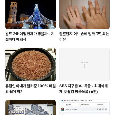
발트 3국 여행 언제가 좋을까 - 계
결혼반지 어느 손에 낄까 고민되는
절마다 매력적
이유
유럽인 아내가 알려준 100% 메밀
SBS 지구촌 VJ 특급 - 최대석 취
밥 쉽게 하기
재 및 촬영 방송목록 (6편)