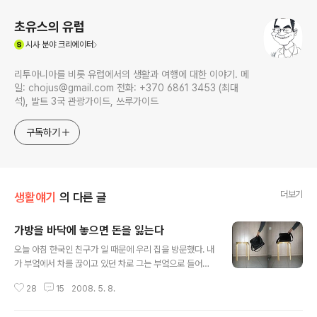
초유스의 유럽
(새창열림)
시사
분야 크리에이터
리투아니아를 비롯 유럽에서의 생활과 여행에 대한 이야기. 메
일: chojus@gmail.com 전화: +370 6861 3453 (최대
석), 발트 3국 관광가이드, 쓰루가이드
구독하기
더보기
생활얘기
의 다른 글
가방을 바닥에 놓으면 돈을 잃는다
글 내용
오늘 아침 한국인 친구가 일 때문에 우리 집을 방문했다. 내
가 부엌에서 차를 끊이고 있던 차로 그는 부엌으로 들어오
자마자 들고 온 가방을 의자 옆 바닥에 놓았다. 이를 지켜본
28
15
2008. 5. 8.
리투아니아인 아내는 즉각 바닥에 놓인 가방을 의자에 올
려놓으면서 "가방을 바닥에 놓으면 돈을 잃는다"라고 말했