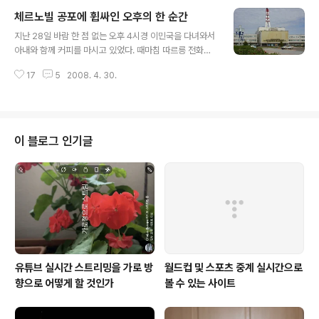
다. 이렇게 일상생활에서 접할 수 있는 리투아니아인들의
체르노빌 공포에 휩싸인 오후의 한 순간
믿음 일부분을 아래에 소개한다. - 촛불로 담배에 불을 붙
글 내용
이면, 선원이 사망한다. - 문지방에서 자기를 소개하거나
지난 28일 바람 한 점 없는 오후 4시경 이민국을 다녀와서
악수를 해서는 안 된다. - 집안에서 휘파람을 불면 귀신이
아내와 함께 커피를 마시고 있었다. 때마침 따르릉 전화가
나타난다. - 곧 결혼을 하고 싶으면 탁자 모서리에 앉지 마
울렸다. 아내가 수화기를 들었고, 이내 얼굴이 창백해지고
라 (만약 앉으면 7년을 기다려야 한다). - 칼이 바닥으로 떨
17
5
2008. 4. 30.
겁에 질리는 듯 했다. 아니나 다르게 수화기를 놓자마자 아
어지면, 곧 남자 손님이 온다. 포크가 떨어지면 여자 손님이
내는 대재앙이 닥쳐온다고 외치고, 빨리 열린 창문을 꼭꼭
온다. - 새똥을..
닫으라고 했다. 전화는 평소 절친한 치과의사 친척으로부
터 왔다. 그는 현재 러시아 페테르부르크 원자력발전소가
방사능 누출로 폐쇄되었고, 지금 바람이 리투아니아로 쪽
이 블로그 인기글
으로 향해 낙진이 우려된다는 전화를 함께 일하는 러시아
인 의사로부터 받아서 소식을 전해주었다. 그리고 급히 밖
에 있는 아이를 집으로 데려오는 것이 좋겠다고 조언을 했
다. 이에 아내는 어린이집에 있는 딸이 벌써 밖에서 놀고 있
는 시간인지라 부리나케 집을 나갔다...
유튜브 실시간 스트리밍을 가로 방
월드컵 및 스포츠 중계 실시간으로
향으로 어떻게 할 것인가
볼 수 있는 사이트