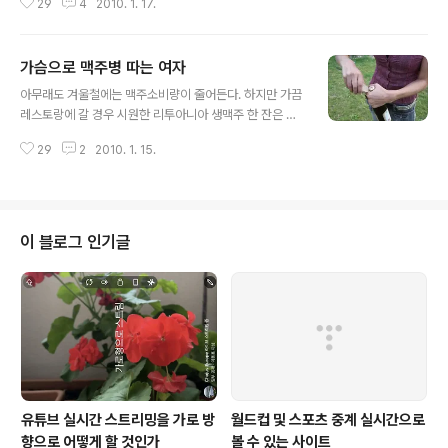
29
4
2010. 1. 17.
다. 몸빛깔은 대체로 검은색에 가깝고 등의 가운데선의 띠,
눈 밑의 반점, 앞다리의 띠는 검은색이 더욱 짙다. 털은 길
어서 등의 긴털은 9㎝나 된다. 야행성 동물이지만 낮에도
가슴으로 맥주병 따는 여자
나타날 때가 종종 있다. (자료: http://ko.wikipedia.org)
글 내용
너구리는 한국, 일본, 러시아 동부와 북미 지역에 분포되어
아무래도 겨울철에는 맥주소비량이 줄어든다. 하지만 가끔
있다. 1928년 모피를 위해 당시 소련으로 들어온 것이 야
레스토랑에 갈 경우 시원한 리투아니아 생맥주 한 잔은 어
생화된 뒤 유럽으로 번졌다고 한다. 최근에는 프랑스나 이
느 계절에 마셔도 맛이 있다. 리투아니아의 일인당 연평균
탈리아에서도 목격된 예가 있다고 하지만 유럽에서는 아직
29
2
2010. 1. 15.
맥주소비량은 87리터이다. 리투아니아 사람들이 즐겨 마
한 번도 이 너구리를 보지 못했다. 최근 인터넷에 이 너구리
시는 맥주는 Švyturys (쉬비투리스, 등대하는 뜻)이다. 우
가 ..
리 집은 캔맥주를 선호한다. 모아지는 맥주병의 사후처리
가 귀찮고, 간혹 병따개를 찾느라 맥주 마실 의욕까지 잃는
경우도 있다. 그러다보니 자연스럽게 병따개가 필요 없는
이 블로그 인기글
캔맥주에 손이 더 쉽게 간다. 창피하게도 아직 숟가락으로
도 맥주병 마개를 따지 못한다. ▲ 빵으로 맥주병 따는 사
람 http://ya.lt/ivairenybes/174-keli-novatorirki-b
ydai-kaip-atidaryti.html 어젯 밤 딸아..
유튜브 실시간 스트리밍을 가로 방
월드컵 및 스포츠 중계 실시간으로
향으로 어떻게 할 것인가
볼 수 있는 사이트