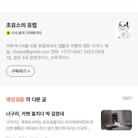
로그 정보
초유스의 유럽
(새창열림)
시사
분야 크리에이터
리투아니아를 비롯 유럽에서의 생활과 여행에 대한 이야기. 메
일: chojus@gmail.com 전화: +370 6861 3453 (최대
석), 발트 3국 관광가이드, 쓰루가이드
구독하기
더보기
영상모음
의 다른 글
너구리, 카펫 훔치다 딱 걸렸네
글 내용
너구리는 개과에 속하는 포유동물이다. 위키백과사전에 따
르면 몸통은 여우보다 작고 살이 쪘으며 다리는 비교적 짧
고 입끝이 뾰족하다. 귓바퀴는 작고 둥글며 꼬리는 굵고 짧