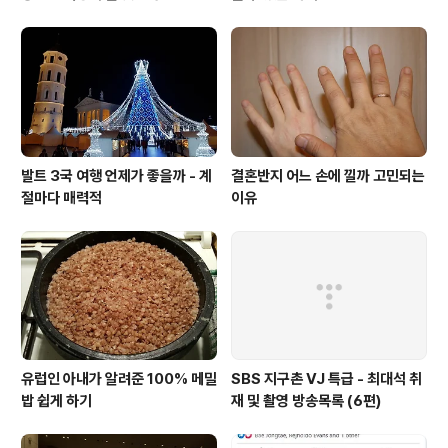
발트 3국 여행 언제가 좋을까 - 계
결혼반지 어느 손에 낄까 고민되는
절마다 매력적
이유
유럽인 아내가 알려준 100% 메밀
SBS 지구촌 VJ 특급 - 최대석 취
밥 쉽게 하기
재 및 촬영 방송목록 (6편)