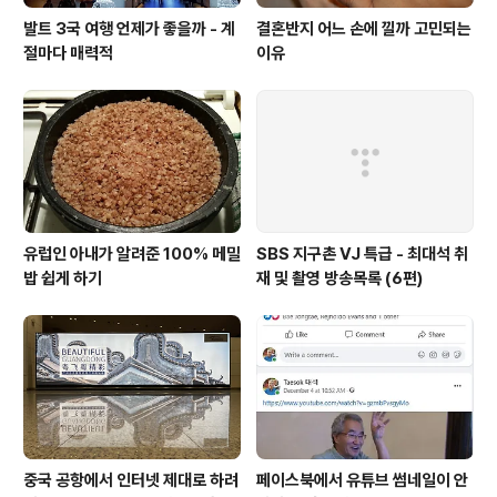
발트 3국 여행 언제가 좋을까 - 계
결혼반지 어느 손에 낄까 고민되는
절마다 매력적
이유
유럽인 아내가 알려준 100% 메밀
SBS 지구촌 VJ 특급 - 최대석 취
밥 쉽게 하기
재 및 촬영 방송목록 (6편)
중국 공항에서 인터넷 제대로 하려
페이스북에서 유튜브 썸네일이 안