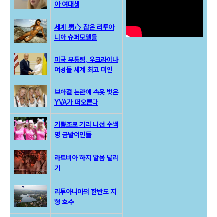
아 여대생
세계 男心 잡은 리투아
니아 슈퍼모델들
미국 부통령, 우크라이나
여성들 세계 최고 미인
브아걸 논란에 속옷 벗은
YVA가 떠오른다
기쁨조로 거리 나선 수백
명 금발여인들
라트비아 하지 알몸 달리
기
리투아니아의 한반도 지
형 호수