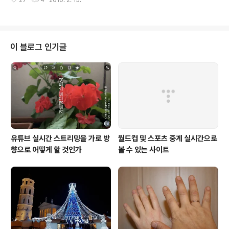
27
4
2010. 2. 15.
무척 걱정스러울 것이다. 특히 자녀를 외국에 보낸 부모들
주소로 들어가보았다. 유로비젼 스포츠였다. http://www.
은 여간 안타까울 것 같다. 그렇다면 해외에 살고 있는 사람
eurovisions..
들은 설 명절을 어떻게 보낼까? 리투아니아 경우에는 설을
맞이한 날에 늘 한인회장님 댁에 모인다. 교민뿐만 아니라
유학생, 교환학생들도 함께 모인다. 올해 설인 어제(14일)
이 블로그 인기글
도 한 40여명이 모였다. 떡국을 비롯한 다양한 음식을 푸
짐하게 먹고, 윷놀이까지 즐겁게 했다. 오후 2시에 시작한
모임이 밤 10시가 넘어서야 끝날 정도로 즐겁고 재미난 설
날을 보냈다. 교민팀과 학생팀으로 나눈 윷놀이는 그야말
로 잡고 잡히는 박진감 넘치..
유튜브 실시간 스트리밍을 가로 방
월드컵 및 스포츠 중계 실시간으로
향으로 어떻게 할 것인가
볼 수 있는 사이트