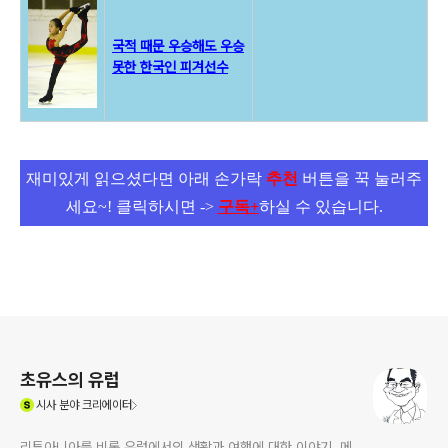
국적 때문 우승해도 우승
못한 한국인 피겨선수
재미있게 읽으셨다면 아래 손가락
추천
버튼을 꾹 눌러주
세요~! 클릭하시면 ->
구독+
하실 수 있습니다.
로그 정보
초유스의 유럽
(새창열림)
시사
분야 크리에이터
리투아니아를 비롯 유럽에서의 생활과 여행에 대한 이야기. 메