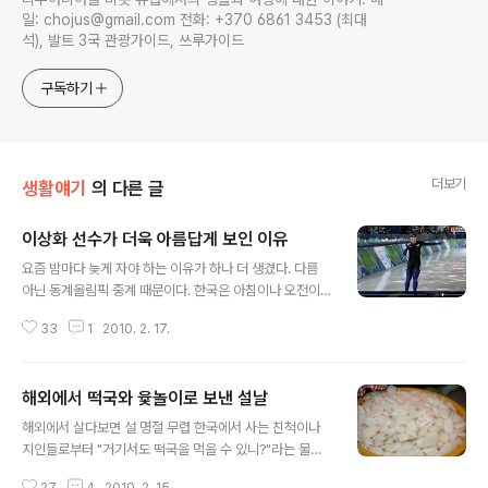
일: chojus@gmail.com 전화: +370 6861 3453 (최대
석), 발트 3국 관광가이드, 쓰루가이드
구독하기
더보기
생활얘기
의 다른 글
이상화 선수가 더욱 아름답게 보인 이유
글 내용
요즘 밤마다 늦게 자야 하는 이유가 하나 더 생겼다. 다름
아닌 동계올림픽 중계 때문이다. 한국은 아침이나 오전이
겠지만 유럽에서는 한국 선수의 빙속경기를 보는 시간대는
33
1
2010. 2. 17.
늦은 밤이다. 모태범 선수가 금메달을 획득할 때는 유로스
포츠 채널로 보았다. 이때 인터넷 다음 중계센터로도 동시
에 보았는데 약 1분이 늦었다. 어제 이상화 선수 경기는 또
해외에서 떡국와 윷놀이로 보낸 설날
다음 중계센터로 볼 수 있다고 생각해 집에 하나 밖에 없는
글 내용
IPTV 수신기를 침실에서 일하는 방으로 가져오지를 않았
해외에서 살다보면 설 명절 무렵 한국에서 사는 친척이나
다. 하지만 어제는 버퍼링이 너무 오래 지속되어 TV가 아
지인들로부터 "거기서도 떡국을 먹을 수 있니?"라는 물음
니라 아주 아주 느린 슬라이드 상연을 보는 것 같았다. 실시
을 흔히 받는다. 한국을 떠나서 사니 명절을 잘 보내는 지
간 경기 과정과 결과가 너무나 궁금했다. 댓글에 나와 있는