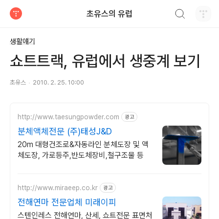
검색하기
초유스의 유럽
티스토리
생활얘기
쇼트트랙, 유럽에서 생중계 보기
초유스
2010. 2. 25. 10:00
http://www.taesungpowder.com
광고
분체액체전문 (주)태성J&D
20m 대형건조로&자동라인 분체도장 및 액
체도장, 가로등주,반도체장비,철구조물 등
http://www.miraeep.co.kr
광고
전해연마 전문업체 미래이피
스텐인레스 전해연마, 산세, 쇼트전문 표면처