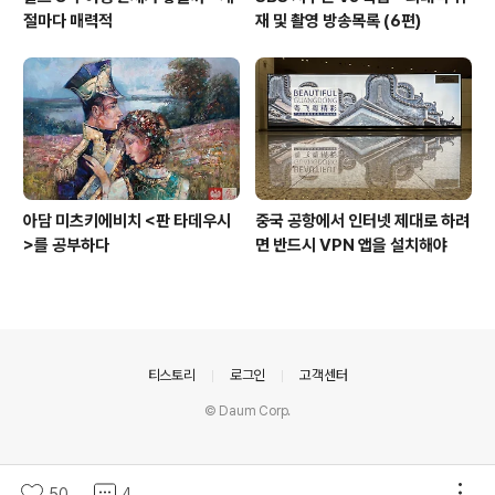
절마다 매력적
재 및 촬영 방송목록 (6편)
아담 미츠키에비치 <판 타데우시
중국 공항에서 인터넷 제대로 하려
>를 공부하다
면 반드시 VPN 앱을 설치해야
의안내
티스토리
로그인
고객센터
© Daum Corp.
50
4