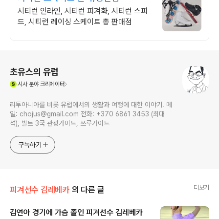
시티런 인라인, 시티런 피겨화, 시티런 스피
드, 시티런 레이싱 스케이트 총 판매점
로그 정보
초유스의 유럽
(새창열림)
시사
분야 크리에이터
리투아니아를 비롯 유럽에서의 생활과 여행에 대한 이야기. 메
일: chojus@gmail.com 전화: +370 6861 3453 (최대
석), 발트 3국 관광가이드, 쓰루가이드
구독하기
더보기
피겨선수 김레베카
의 다른 글
김연아 경기에 가슴 졸인 피겨선수 김레베카
글 내용