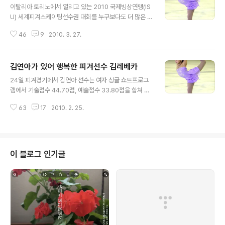
이탈리아 토리노에서 열리고 있는 2010 국제빙상연맹(IS
U) 세계피겨스케이팅선수권 대회를 누구보다도 더 많은 관
심을 가지고 지켜보는 어린이가 있다. 바로 리투아니아에
46
9
2010. 3. 27.
서 활동하고 있는 한국인 피겨선수 김레베카이다. 지난 동
계올림픽 때에는 시차로 인해 잠을 설치면서 봐야했지만,
이번은 유럽에서 열리므로 오후와 저녁 시간대에서 편하게
김연아가 있어 행복한 피겨선수 김레베카
볼 수 있다. 현지시각으로 3월 26일 열린 경기를 김레베카
글 내용
과 함께 지켜보았다. 초롱초롱 반짝이는 눈으로 집중해서
24일 피겨경기에서 김연아 선수는 여자 싱글 쇼트프로그
TV를 시청하는 모습에 그의 꿈을 쉽게 읽을 수 있었다. 이
램에서 기술점수 44.70점, 예술점수 33.80점을 합쳐 7
날 김연아 선수가 점프를 뛸 때는 두 손바닥으로 눈을 가리
8.50점으로 자신의 종전 기록 76.28을 깨고 또 다시 세계
는 등 가슴 졸이며 경기를 지켜보았다. 실수를 하자 '어떻게
63
17
2010. 2. 25.
최고기록을 세웠다. 이날 피겨경기는 유럽 리투아니아 현
해?"라며 몹시를 걱정을 하고 아쉬워했다. 김연아 선수는
지시각으로 곽민정 선수 새벽 3시 30분, 김연아 선수 새벽
60.30점을 얻어 7위를 했다..
6시경에 방송되었다. 이날 누구보다고 관심을 가지고 날밤
을 새며 지켜본 사람이 있다. 바로 리투아니아에서 활동하
고 있는 어린 피겨선수 김레베카이다. 김연아 선수가 아사
이 블로그 인기글
다 마오의 트리플 악셀을 누르고 1등하고, 곽민정 선수가
선전으로 프리 스케이팅 출천권을 따낸 이 날 새벽은 김레
베카 선수(12세)에게 올림픽에 대한 부푼 꿈을 꾸게 해주
었다. 레베카가 어떻게 이번 겨울올림픽을 보고 있는 궁금
해서 24일 낮 김레베카 어..