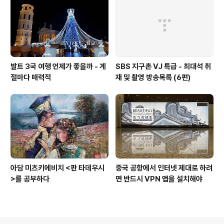
발트 3국 여행 언제가 좋을까 - 계
SBS 지구촌 VJ 특급 - 최대석 취
절마다 매력적
재 및 촬영 방송목록 (6편)
아담 미츠키에비치 <판 타데우시
중국 공항에서 인터넷 제대로 하려
>를 공부하다
면 반드시 VPN 앱을 설치해야