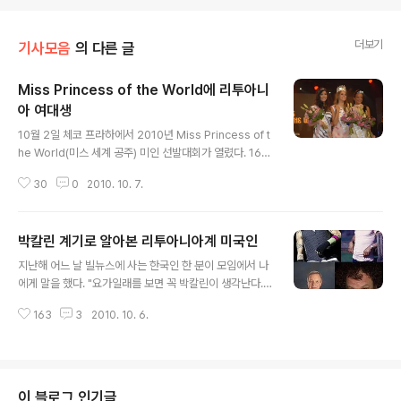
더보기
기사모음
의 다른 글
Miss Princess of the World에 리투아니
아 여대생
글 내용
10월 2일 체코 프라하에서 2010년 Miss Princess of t
he World(미스 세계 공주) 미인 선발대회가 열렸다. 16세
에서 23세까지 미혼 여성이 참가할 수 있는 이 대회에 올
30
0
2010. 10. 7.
해는 43개 국가 대표들이 참가해 열띤 경쟁을 펼쳤다. 리
투아니아 대표로 2010년 미스 리투아니아 선발 대회에서
2위를 차지한 Deimantė Bubelytė(데이만테 부벨리테)
박칼린 계기로 알아본 리투아니아계 미국인
가 참가해 영광의 우승을 차지했다. 이 대회 최종결과는 다
글 내용
음과 같다. 3위 Jhoanny Sarahi Jimenez (베네주엘
지난해 어느 날 빌뉴스에 사는 한국인 한 분이 모임에서 나
라) 2위 Raffaella Campagna (이탈리아) 1위 Deiman
에게 말을 했다. "요가일래를 보면 꼭 박칼린이 생각난다."
tė Bubelytė (리투아니아) ▲ 사진출처 / image sourc
"박칼린이 누군데요?" "박칼린도 몰라? 그 아리랑 TV에서
e link 에 뽑힌 데이만테 부벨리테(20세)는 리투아니아 유
163
3
2010. 10. 6.
프로그램 진행하는 말 잘하고 예쁜 사람있잖아." "우리 집
일한 항..
유선방송에는 아리랑 TV가 나오지 않아요." "아버지가 한
국인이고, 어머니가 리투아니아인이야." "집에 가서 인터넷
검색을 한번 해볼게요." 이렇게 처음으로 박칼린 이름을 듣
게 되었다. 한국인 아버지와 리투아니아인 엄마 사이에 태
이 블로그 인기글