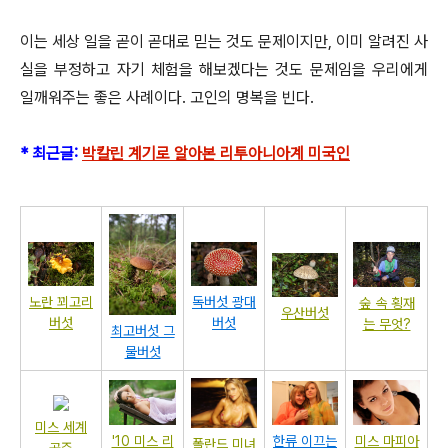
이는 세상 일을 곧이 곧대로 믿는 것도 문제이지만, 이미 알려진 사
실을 부정하고 자기 체험을 해보겠다는 것도 문제임을 우리에게
일깨워주는 좋은 사례이다. 고인의 명복을 빈다.
* 최근글:
박칼린 계기로 알아본 리투아니아계 미국인
노란 꾀고리
독버섯 광대
숲 속 횡재
우산버섯
버섯
버섯
는 무엇?
최고버섯 그
물버섯
미스 세계
'10 미스 리
미스 마피아
한류 이끄는
폴란드 미녀