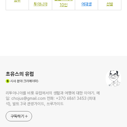
공주
투아니아
선발
여대생
10인
로그 정보
초유스의 유럽
(새창열림)
시사
분야 크리에이터
리투아니아를 비롯 유럽에서의 생활과 여행에 대한 이야기. 메
일: chojus@gmail.com 전화: +370 6861 3453 (최대
석), 발트 3국 관광가이드, 쓰루가이드
구독하기