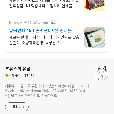
세련된 디자인으로 새해를 맞이하세요! 친절
견적상담, 1:1 맞춤제작 고퀄리티 인쇄물, 기
획디자인전문, 빠른납품 무료배송
http://m.29291004.com
광고
달력인쇄 No1 출력센터! 전 인쇄물 수
출입 지원
새로운 한해의 시작, 나만의 디자인으로 맞춤
캘린더, 소량제작환영, 탁상달력!
로그 정보
초유스의 유럽
(새창열림)
시사
분야 크리에이터
리투아니아를 비롯 유럽에서의 생활과 여행에 대한 이야기. 메
일: chojus@gmail.com 전화: +370 6861 3453 (최대
석), 발트 3국 관광가이드, 쓰루가이드
구독하기