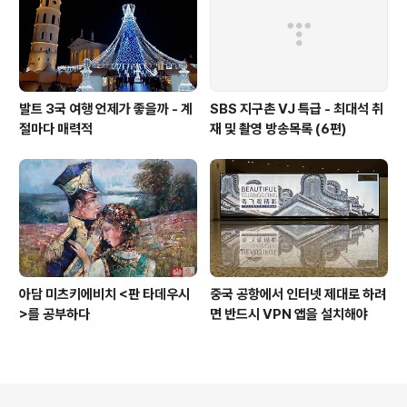
발트 3국 여행 언제가 좋을까 - 계
SBS 지구촌 VJ 특급 - 최대석 취
절마다 매력적
재 및 촬영 방송목록 (6편)
아담 미츠키에비치 <판 타데우시
중국 공항에서 인터넷 제대로 하려
>를 공부하다
면 반드시 VPN 앱을 설치해야