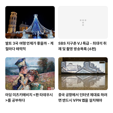
발트 3국 여행 언제가 좋을까 - 계
SBS 지구촌 VJ 특급 - 최대석 취
절마다 매력적
재 및 촬영 방송목록 (6편)
아담 미츠키에비치 <판 타데우시
중국 공항에서 인터넷 제대로 하려
>를 공부하다
면 반드시 VPN 앱을 설치해야