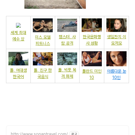
세계 최대
한국문화행
생일잔치 이
햄스터, 사
미스 모델
예수 상
사 성황
모저모
람 공격
피트니스
폴, 빅풋 목
폴, 친구 한
폴, 여대생
폴란드 미인
아름다운 눈
격 화제
국음식
한국어
10
10인
http://www.sonantravel.com/
광고