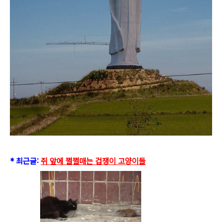
* 최근글:
쥐 앞에 쩔쩔매는 겁쟁이 고양이들