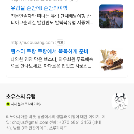
유럽을 손안에! 손안의여행
전문인솔자와 떠나는 유럽 단체배낭여행 산
티아고순례길 발칸반도 발틱북유럽 지중해
여행 유럽을 손안에! 발칸반도 북유럽 지중해
남부유럽 동유럽 세미팩제공
http://m.coupang.com
광고
햄스터 쿠팡 쿠팡에서 똑똑하게 준비
다양한 영양 담은 햄스터, 와우회원 무료배송
으로 만나보세요. 까다로운 입맛도 사로잡을
맛있는 간식, 지금 쿠팡에서 찾아보세요!
로그 정보
초유스의 유럽
(새창열림)
시사
분야 크리에이터
리투아니아를 비롯 유럽에서의 생활과 여행에 대한 이야기. 메
일: chojus@gmail.com 전화: +370 6861 3453 (최대
석), 발트 3국 관광가이드, 쓰루가이드