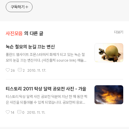
구독하기
더보기
사진모음
의 다른 글
녹슨 철모의 눈길 끄는 변신
글 내용
폴란드 웹사이트 조몬스터에서 화제가 되고 있는 녹슨 철
모의 눈길 끄는 변신이다. (사진출처 source link) 예술작
품으로 승화된 이 녹슨 철모들을 보면서 모든 나라들의 무
26
2
2010. 11. 17.
기들이 이렇게 예술작품으로 변해서 전쟁 없는 평화로운
세상이 된다면 참 좋겠다. * 관련글: 내가 크면 가난한 사람
이 없을 거야 스트롱맨 400kg 책 사랑고백에 왜 썰렁 악
티스토리 2011 탁상 달력 공모전 사진 - 가을
어 내쫒는 고양이 해 뜨나? 해 지나? 여체사진 꽃만들기
글 내용
티스토리 탁상 달력 사진 공모전 덕분에 지난 한 해 동안 찍
은 사진을 되돌아볼 수 있게 되었습니다. 공모전에 응모하
는 유럽 리투아니아 가을 사진입니다.
14
0
2010. 11. 11.