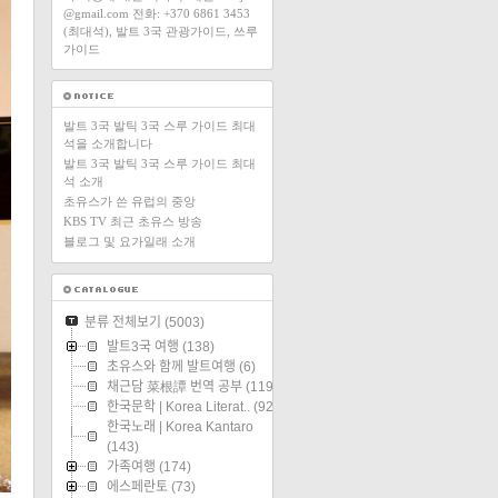
@gmail.com 전화: +370 6861 3453
(최대석), 발트 3국 관광가이드, 쓰루
가이드
발트 3국 발틱 3국 스루 가이드 최대
석을 소개합니다
발트 3국 발틱 3국 스루 가이드 최대
석 소개
초유스가 쓴 유럽의 중앙
KBS TV 최근 초유스 방송
블로그 및 요가일래 소개
분류 전체보기
(5003)
발트3국 여행
(138)
초유스와 함께 발트여행
(6)
채근담 菜根譚 번역 공부
(119)
한국문학 | Korea Literat..
(92)
한국노래 | Korea Kantaro
(143)
가족여행
(174)
에스페란토
(73)