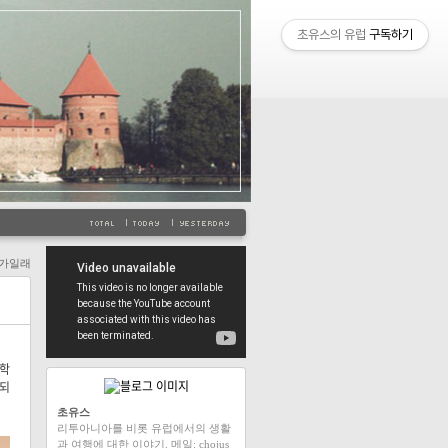
초유스의 유럽
구독하기
가일래
학학
 되
초유스
리투아니아를 비롯 유럽에서의 생활
과 여행에 대한 이야기. 메일: chojus