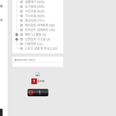
생활얘기
(820)
 예
요가일래
(495)
사진모음
(826)
기사모음
(829)
'겨
영상모음
(757)
재미감탄 세계화제
(68)
피겨선수 김레베카
(35)
해외 VJ 활동
(4)
신문잡지 기고글
(3)
다음첫면
(11)
스포츠 생중계 안내
(132)