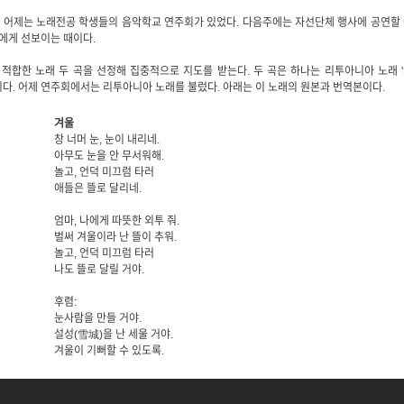
 어제는 노래전공 학생들의 음악학교 연주회가 있었다. 다음주에는 자선단체 행사에 공연할
에게 선보이는 때이다.
 적합한 노래 두 곡을 선정해 집중적으로 지도를 받는다. 두 곡은 하나는 리투아니아 노래 
노을'이다. 어제 연주회에서는 리투아니아 노래를 불렀다. 아래는 이 노래의 원본과 번역본이다.
겨울
창 너머 눈, 눈이 내리네.
아무도 눈을 안 무서워해.
놀고, 언덕 미끄럼 타러
애들은 뜰로 달리네.
엄마, 나에게 따뜻한 외투 줘.
벌써 겨울이라 난 뜰이 추워.
놀고, 언덕 미끄럼 타러
나도 뜰로 달릴 거야.
후렴:
눈사람을 만들 거야.
설성(雪城)을 난 세울 거야.
겨울이 기뻐할 수 있도록.