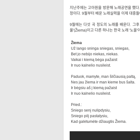
지난주에는 고아원을 방문해 노래공연을 했다.
정이다. 9월부터 배운 노래실력을 이제 대중들
9월에는 다섯 곡 정도의 노래를 배운다. 그후
울'(Žiema)이고 다른 하나는 한국 노래 '
Žiema
Už lango sninga sniegas, sniegas,
Bet jo nebijo niekas, niekas.
Vaikai i kiemą bėga pažaist
Ir nuo kalnelio nusileist.
Paduok, mamyte, man šilčiausią paltą,
Nes jau žiema ir man kieme bus šalta.
Ir bėgsiu aš į kiemą pažaist
Ir nuo kalnelio nusileist.
Pried.:
Sniego senį nulipdysiu,
Sniego pilį pastatysiu,
Kad galėtumėte džiaugtis Žiema.