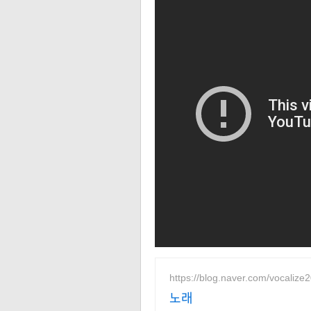
https://blog.naver.com/vocalize
노래