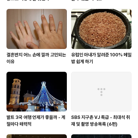
결혼반지 어느 손에 낄까 고민되는
유럽인 아내가 알려준 100% 메밀
이유
밥 쉽게 하기
발트 3국 여행 언제가 좋을까 - 계
SBS 지구촌 VJ 특급 - 최대석 취
절마다 매력적
재 및 촬영 방송목록 (6편)