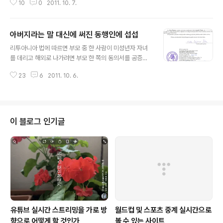
10
0
2011. 10. 7.
Koncertą rengia Korėjos Respublikos ambasad
a Lietuvos ir Korėjos diplomatinių santykių užme
zgimo 20-jo jubiliejaus proga. Maloniai kviečia
아버지라는 말 대신에 써진 동행인에 섭섭
me Joon Jae LEE Korëjos Respublikos ambasa
글 내용
dorius Lietuvoje * Atėję į koncertą su šiuo kvieti
리투아니아 법에 따르면 부모 중 한 사람이 미성년자 자녀
mu, gausite bilietą. Užimkit..
를 데리고 해외로 나가려면 부모 한 쪽의 동의서를 공증받
아야 했다. 하지만 이제 이 사항이 폐지되어 동의서가 없어
23
6
2011. 10. 6.
도 된다. 이제 얼마 후 딸아이와 둘이서만 한국에 간다. 아
내의 동의서 없이도 리투아니아를 출국할 수가 있다. 하지
만 불안요소는 있다. 내 여권에 미성년자 딸아이의 이름이
기재되어 있다면 걱정이 없다. 문제는 딸아이의 국적은 리
투아니아, 내 국적은 한국이다. 또한 여권상 딸아이의 성
이 블로그 인기글
(姓)과 나의 성이 다르다. 이렇게 여권상 완전히 아버지와
딸이 남남이다. 가족관계를 설명할 수 있는 표면상 근거는
얼굴이 닮았다는 것과 둘이 한국어로 말한다는 것이다. 딸
아이가 태어나자 국적을 어떻게 할 것인가가 고민거리였
다. 리투아니아가 생활 터전이니 리투아..
유튜브 실시간 스트리밍을 가로 방
월드컵 및 스포츠 중계 실시간으로
향으로 어떻게 할 것인가
볼 수 있는 사이트