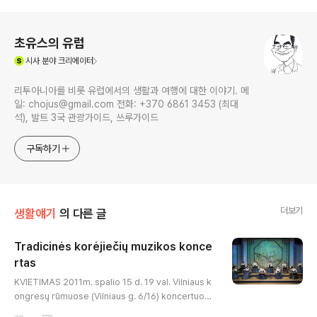
로그 정보
초유스의 유럽
(새창열림)
시사
분야 크리에이터
리투아니아를 비롯 유럽에서의 생활과 여행에 대한 이야기. 메
일: chojus@gmail.com 전화: +370 6861 3453 (최대
석), 발트 3국 관광가이드, 쓰루가이드
구독하기
더보기
생활얘기
의 다른 글
Tradicinės korėjiečių muzikos konce
rtas
글 내용
KVIETIMAS 2011m. spalio 15 d. 19 val. Vilniaus k
ongresų rūmuose (Vilniaus g. 6/16) koncertuos t
radicinės korėjiečių muzikos grupė „DASRUM“.