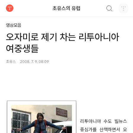
검색하기
초유스의 유럽
티스토리
영상모음
오자미로 제기 차는 리투아니아
여중생들
초유스
2008. 7. 9. 08:09
리투아니아 수도 빌뉴스
중심가를 산책하면서 오