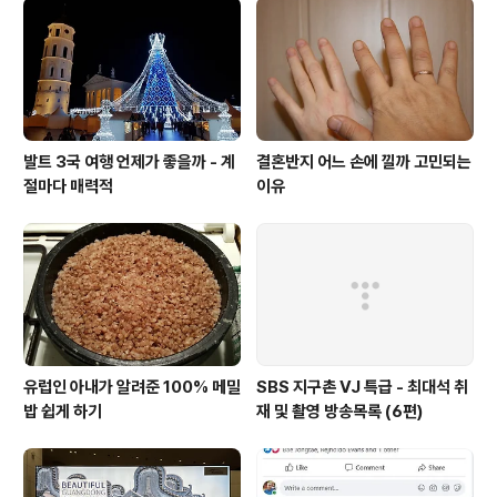
발트 3국 여행 언제가 좋을까 - 계
결혼반지 어느 손에 낄까 고민되는
절마다 매력적
이유
유럽인 아내가 알려준 100% 메밀
SBS 지구촌 VJ 특급 - 최대석 취
밥 쉽게 하기
재 및 촬영 방송목록 (6편)