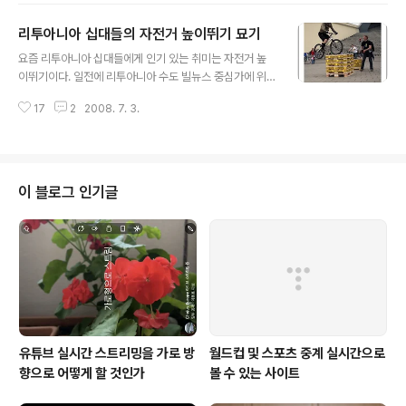
다. 이어 화물연대는 도로 위 시위를 결정하고 사회적 관심
리투아니아 십대들의 자전거 높이뛰기 묘기
을 촉구하기로 했다. 이들은 시민들에게 시간과 거리를 미
글 내용
리 알려주면서 시민들에게 양해를 구했다. 지난 7월 2일
요즘 리투아니아 십대들에게 인기 있는 취미는 자전거 높
오전 9시에서 12시까지 수백 대의 화물트럭이 저속으로
이뛰기이다. 일전에 리투아니아 수도 빌뉴스 중심가에 위
도로 위를 달리면서 시위에 나섰다. 리투아니아 화물연대
치한 빙기스 공원에서 자전거 높이뛰기를 하는 십대들을
의 이날 점잖은 시위가 이대로 그칠 지 아니면 또 다른 격렬
17
2
2008. 7. 3.
카메라에 담아보았다. 실패하고 또 실패해도 계속 도전해
한 시위의 도화선이 될 지 리투아니아 정부의 대처가 주목
성공한 노란색 윗옷과 회색 아랫옷을 입은 사람이 매우 인
된다.
상적이었다. 리투아니아 십대들의 자전거 높이뛰기 한번
구경하세요.
이 블로그 인기글
유튜브 실시간 스트리밍을 가로 방
월드컵 및 스포츠 중계 실시간으로
향으로 어떻게 할 것인가
볼 수 있는 사이트