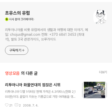
로그 정보
초유스의 유럽
(새창열림)
시사
분야 크리에이터
리투아니아를 비롯 유럽에서의 생활과 여행에 대한 이야기. 메
일: chojus@gmail.com 전화: +370 6861 3453 (최대
석), 발트 3국 관광가이드, 쓰루가이드
구독하기
더보기
영상모음
의 다른 글
리투아니아 화물연대의 점잖은 시위
글 내용
리투아니아 디젤 1리터당 현재 가격은 4.3리타스(한화 2,1
00원)이다. 끝없이 치솟는 기름값으로 가장 어려움을 겪는
사람들 중 하나가 바로 화물차 운전수들일 것이다. 기름값
21
2
2008. 7. 4.
인상에 반대하고 정부의 적극 대책을 촉구하면서 화물연대
는 그 동안 정부와 협상을 했으나, 만족한 결과를 얻지 못했