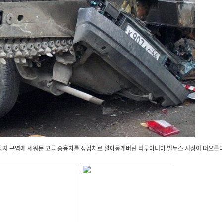
 금지 구역에 세워둔 고급 승용차를 장갑차로 깔아뭉개버린 리투아니아 빌뉴스 시장이 떠오른다