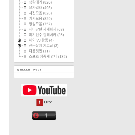
생활얘기
(820)
요가일래
(495)
사진모음
(826)
기사모음
(829)
영상모음
(757)
재미감탄 세계화제
(68)
피겨선수 김레베카
(35)
해외 VJ 활동
(4)
신문잡지 기고글
(3)
다음첫면
(11)
스포츠 생중계 안내
(132)