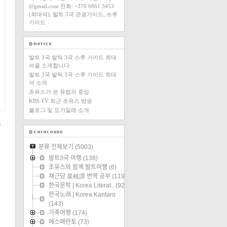
@gmail.com 전화: +370 6861 3453
(최대석), 발트 3국 관광가이드, 쓰루
가이드
발트 3국 발틱 3국 스루 가이드 최대
석을 소개합니다
발트 3국 발틱 3국 스루 가이드 최대
석 소개
초유스가 쓴 유럽의 중앙
KBS TV 최근 초유스 방송
블로그 및 요가일래 소개
도
분류 전체보기
(5003)
위
발트3국 여행
(138)
초유스와 함께 발트여행
(6)
채근담 菜根譚 번역 공부
(119)
한국문학 | Korea Literat..
(92)
한국노래 | Korea Kantaro
(143)
가족여행
(174)
에스페란토
(73)