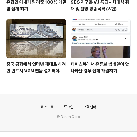
유럽인 아내가 알려준 100% 메밀
SBS 지구촌 VJ 특급 - 최대석 취
밥 쉽게 하기
재 및 촬영 방송목록 (6편)
중국 공항에서 인터넷 제대로 하려
페이스북에서 유튜브 썸네일이 안
면 반드시 VPN 앱을 설치해야
나타난 경우 쉽게 해결하기
의안내
티스토리
로그인
고객센터
© Daum Corp.