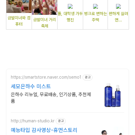
폴, 대학생 가두
벙크로 변하는
편하게 살려
금발미녀와 컴
금발미녀 거리
행진
주택
면...
퓨터
축제
https://smartstore.naver.com/semo1
광고
세모은하수 미스트
은하수 리뉴얼, 무료배송, 인기상품, 추천제
품
http://human-studio.kr
광고
예능타입 감사영상-휴먼스토리