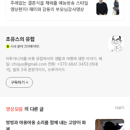
주례없는 결혼식을 채워줄 예능방송 스타일
영상편지! 재미와 감동의 부모님감사영상
로그 정보
초유스의 유럽
(새창열림)
시사
분야 크리에이터
리투아니아를 비롯 유럽에서의 생활과 여행에 대한 이야기. 메
일: chojus@gmail.com 전화: +370 6861 3453 (최대
석), 발트 3국 관광가이드, 쓰루가이드
구독하기
더보기
영상모음
의 다른 글
멍멍과 야옹야옹 소리를 함께 내는 고양이 화
제