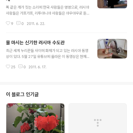
글 내용
똑 같은 개가 짓는 소리에 한국 사람들은 멍멍으로, 러시아
사람들은 가프가프, 리투아니아 사람들은 아우아우로 듣는
다. 똑 같은 고양이가 우는 소리에 한국 사람들은 야옹야옹,
9
0
2011. 6. 22.
러시아와 리투아니아 사람들은 먀우먀우로 듣는다. 이처럼
민족별로 동물의 소리를 달리 표현한다. 또한 개와 고양이
엄연히 서로 다른 소리를 낸다. 그렇다면 고양이는 정말 개
물 마시는 신기한 러시아 수도관
가 짓는 소리인 멍멍을 낼 수 없을까? 최근 러시아에서 촬
글 내용
영된 동영상에 의하면 고양이도 멍멍거릴 수 있음을 알 수
최근 세계 누리꾼들 사이에 화제가 되고 있는 러시아 동영
있다. 러시아를 비롯한 유럽, 북미 누리꾼들 사이에 급속도
상이 있다. 5월 27일 유튜브에 올라온 이 동영상은 현재
로 화제를 끌고 있는 동영상 하나를 소개한다. * 유튜브 동
조회수가 2백만을 넘어서고 있다. 내용은 수도관이다. 수
영상 정지 화면 윗창문에 열려있는 공기창에 고양이가 올
25
0
2011. 6. 17.
도관이 무엇인가? 물이 필요할 때 수도관을 열면 물이 쏴하
라가 있다. 누군가 몰래 촬영하고 있다는 것을 느끼지 못한
고 나온다. 동영상 속 러시아 수도관은 물이 나오지 않는다.
채 고양이는 멍멍거린다. ..
단수가 되었기 때문일 것이다. 그런데 컵에 물을 담아 수도
관 앞에 바짝 대니 수도관이 컵의 물을 들이마신다. 물을 내
뿜어야 할 수도관이 오히려 물을 마셔버리다니!!!! 참으로
이 블로그 인기글
신기하다. 소련시대를 겪은 리투아니아인 아내의 설명을
들으니 조금 이해가 되었다. 아파트 전체 수도 단수를 한다
고 벨브를 잠그놓을 경우, 부엌에 있는 수도관을 열면 물은
나오지 않고 쐐~~하는 소리가 들린다. 그때 수도관의 공기
흡입력으로 인해 컵에..