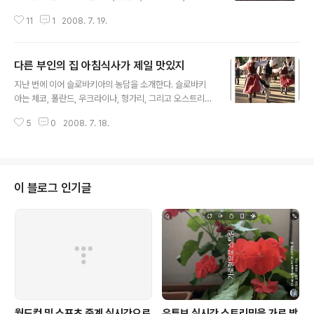
그리고 오스트리아와 접해 있다. 수도는 브라티슬라바, 인
11
1
2008. 7. 19.
구는 540만명이다. 1993년 체코 공화국과 평화롭게 분리
되어 독립국가가 되었다. * 아빠는 언제 성년이 되지? 어린
소녀가 엄마에게 묻기를 - 성년(成年)일 때에는 자기가 하
다른 부인의 집 아침식사가 제일 맛있지
고 싶은 것을 할 수 있어요? - 그래, 아가야...... - 그럼, 아빠
글 내용
는 언제 성년이 되지? * 무슨 재미로 100년을 살고 싶어
지난 번에 이어 슬로바키아의 농담을 소개한다. 슬로바키
요? - 의사선생님, 100년을 살려면 무엇을 해야 합니까? -
아는 체코, 폴란드, 우크라이나, 헝가리, 그리고 오스트리아
술 마시고, 담배 피우고, 여자 좋아하고, 아니면 카드놀이
와 접해 있다. 수도는 브라티슬라바, 인구는 540만명이다.
하세요? - 안 합니다. 그 중의 어떤 것에도 흥미가 없습니
5
0
2008. 7. 18.
1993년 체코 공화국과 평화롭게 분리되어 독립국가가 되
다. - 제기랄! 이 세상에 백년 동안 살면서 도..
었다. * 남편이 매일 아침체조를 하는 이유 - 아침체조 방
송이 라디오에서 나오자마자, 내 남편은 침대에서 뛰어내
린다는 것을 한번 상상해 봐. - 그가 매일 아침체조를 하니?
- 그가 아니라, 마주 보이는 창가에서 아가씨가. * 사장이
이 블로그 인기글
해고해도 걱정하지마 - 소문에 사장이 많은 직원들을 해고
할 것이라고 하는데...... - 걱정하지마, 우리와는 상관없어.
그가 단지 아내와 다투어서 그녀의 모든 친척들을 해고함
으로써 그녀에게 복수하고 싶은 거야. * 가장 맛있는 음식
두 미식가(美..
월드컵 및 스포츠 중계 실시간으로
유튜브 실시간 스트리밍을 가로 방