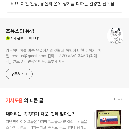
세요. 지친 일상, 당신의 몸에 생기를 더하는 건강한 선택을
쿠팡에서.
로그 정보
초유스의 유럽
(새창열림)
시사
분야 크리에이터
리투아니아를 비롯 유럽에서의 생활과 여행에 대한 이야기. 메
일: chojus@gmail.com 전화: +370 6861 3453 (최대
석), 발트 3국 관광가이드, 쓰루가이드
구독하기
더보기
기사모음
의 다른 글
대머리는 똑똑하기 때문, 건데 엄마는?
글 내용
지난 번에 이어 오늘은 마지막으로 슬로바키아의 농담들을
소개한다. 슬로바키아는 체코, 폴란드, 우크라이나, 헝가리,