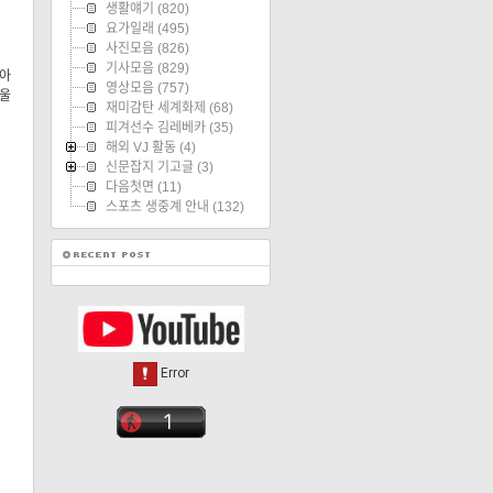
생활얘기
(820)
요가일래
(495)
사진모음
(826)
기사모음
(829)
 아
영상모음
(757)
아울
재미감탄 세계화제
(68)
피겨선수 김레베카
(35)
해외 VJ 활동
(4)
신문잡지 기고글
(3)
다음첫면
(11)
스포츠 생중계 안내
(132)