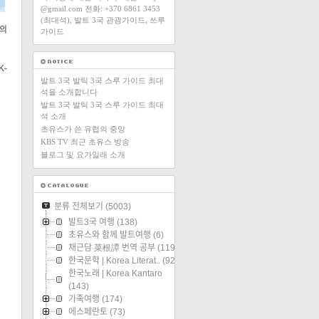
@gmail.com 전화: +370 6861 3453
(최대석), 발트 3국 관광가이드, 쓰루
고의
가이드
K-
발트 3국 발틱 3국 스루 가이드 최대
석을 소개합니다
발트 3국 발틱 3국 스루 가이드 최대
석 소개
초유스가 쓴 유럽의 중앙
KBS TV 최근 초유스 방송
블로그 및 요가일래 소개
분류 전체보기
(5003)
발트3국 여행
(138)
초유스와 함께 발트여행
(6)
채근담 菜根譚 번역 공부
(119)
한국문학 | Korea Literat..
(92)
한국노래 | Korea Kantaro
(143)
가족여행
(174)
에스페란토
(73)