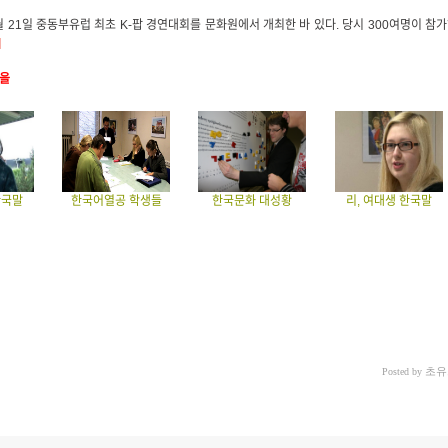
5월 21일 중동부유럽 최초 K-팝 경연대회를 문화원에서 개최한 바 있다. 당시 300여명이 참
]
노을
한국말
한국어열공 학생들
한국문화 대성황
리, 여대생 한국말
초유
Posted by