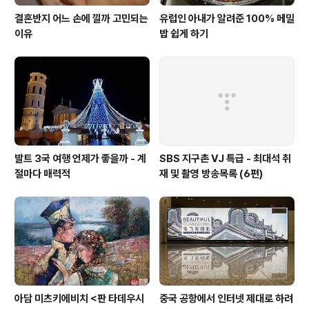
결혼반지 어느 손에 낄까 고민되는
유럽인 아내가 알려준 100% 메밀
이유
밥 쉽게 하기
발트 3국 여행 언제가 좋을까 - 계
SBS 지구촌 VJ 특급 - 최대석 취
절마다 매력적
재 및 촬영 방송목록 (6편)
아담 미츠키에비치 <판 타데우시
중국 공항에서 인터넷 제대로 하려