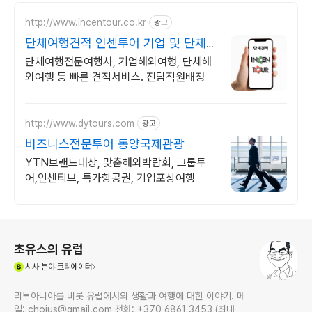
http://www.incentour.co.kr
광고
단체여행견적 인센투어 기업 및 단체전
문
단체여행전문여행사, 기업해외여행, 단체해
외여행 등 빠른 견적서비스. 전담직원배정
http://www.dytours.com
광고
비즈니스전문투어 동양국제관광
YTN브랜드대상, 맞춤해외박람회, 그룹투
어,인센티브, 특가항공권, 기업포상여행
로그 정보
초유스의 유럽
(새창열림)
시사
분야 크리에이터
리투아니아를 비롯 유럽에서의 생활과 여행에 대한 이야기. 메
일: chojus@gmail.com 전화: +370 6861 3453 (최대