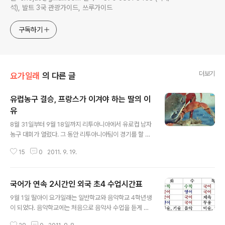
석), 발트 3국 관광가이드, 쓰루가이드
구독하기
더보기
요가일래
의 다른 글
유럽농구 결승, 프랑스가 이겨야 하는 딸의 이
유
글 내용
8월 31일부터 9월 18일까지 리투아니아에서 유로컵 남자
농구 대회가 열렸다. 그 동안 리투아니아팀이 경기를 할 때
마다 리투아니아 전역은 농구 역기가 뜨거웠다. 아쉽게도 F
15
0
2011. 9. 19.
IBA 랭킹 5위 리투아니아는 47위 마케도니아를 8강전에
만났다. 거의 다 이겨놓은 경기를 마지막 어처구니 없는 실
수로 두 점차로 지고 말았다. 준결승전에는 오르지 못해했
국어가 연속 2시간인 외국 초4 수업시간표
지만 리투아니아는 슬로베니아와 그리스를 차례로 이겨 유
글 내용
로컵 농구대회에서 5위를 차지했다. 9월 18일 결승전에
9월 1일 딸아이 요가일래는 일반학교와 음악학교 4학년생
이어 열린 3-4위전에서는 러시아가 마케도니아를 이겨 동
이 되었다. 음악학교에는 처음으로 음악사 수업을 듣게 되
메달을 획득했다. 어어 현지시각으로 밤 9시 스페인과 프
었다. 이날 첫 수업에 갔다온 온 요가일래는 음악사 선생님
랑스가 결승전을 치루었다. ▲ 유로컵 2011 농구 대회의