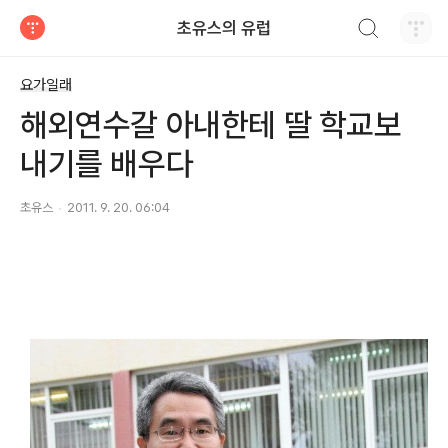
검색하기
초유스의 유럽
티스토리
요가일래
해외연수갈 아내한테 딸 학교보
내기를 배우다
초유스
2011. 9. 20. 06:04