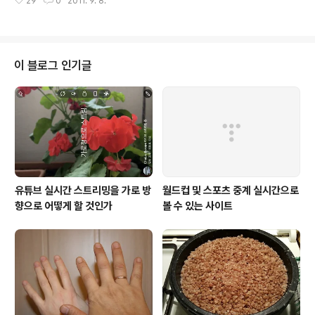
29
0
2011. 9. 8.
이 마음에 든다고 아주 좋아했다. 수업 중 선생님과의 질의
화제 - 족집게 게 경기가 열리기 전 우리 집 식구는 식탁에
응답을 전했다. "우리가 음악사 시간에 무엇을 배울까
앉아 저녁을 식사를 하고 있..
요?"라고 선생님이 물었다. "작곡가들에 대해서 배우겠
죠"라고 한 학생이 답했다. "최초의 악기는 무엇일까요?"라
고 선생님이 또 물었다. "물론 북이죠."라고 한 학생이 자신
이 블로그 인기글
있게 손을 들고 대답했다. "북도 오래되었지만, 그 북보다
더 먼저 있었던 것이 있지요. 대답할 사람 없어요?" 교실에
는 잠시 침묵이 흘렸다. 요가일래가 손을 들었다. "제 생각
에는 목소리(성대)입니다." "맞아요. 역시 가수 요가일래는
뭐든지 다 알아요."라며..
유튜브 실시간 스트리밍을 가로 방
월드컵 및 스포츠 중계 실시간으로
향으로 어떻게 할 것인가
볼 수 있는 사이트