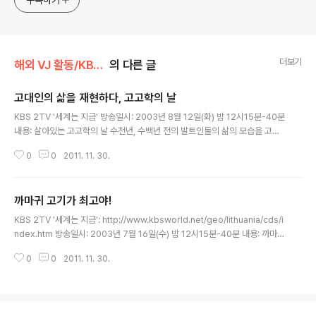
구독하기
더보기
해외 VJ 활동/KBS TV
의 다른 글
고대인의 삶을 재현하다, 고고학의 날
글 내용
KBS 2TV '세계는 지금' 방송일시: 2003년 8월 12일(화) 밤 12시15분-40분
내용: 살아있는 고고학의 날 수천년, 수백년 전의 발트인들의 삶의 모습을 고스
란히 볼 수 있는 고대인 생활 모습이 재현되었다. 13세기 리투아니아의 최초 수
0
0
2011. 11. 30.
도였던 케르나베 언덕에서 이 행사가 열렸다. 고대인의 다양한 삶의 모습(베짜
는 일, 양봉하는 일, 호박 세공하는 일, 옷 만드는 일, 대장간 일, 목조각 하는 일,
약 만드는 일, 불을 만드는 일, 구석기 유물을 만드는 일 등)을 지켜볼 수 있었다.
까마귀 고기가 최고야!
1999년부터 매년 리투아니아인들의 정신적 고향에서 열리는 고고학축제를 리
글 내용
투아니아 최대석 통신원이 소개한다. 다시보기:
KBS 2TV '세계는 지금': http://www.kbsworld.net/geo/lithuania/cds/i
ndex.htm 방송일시: 2003년 7월 16일(수) 밤 12시15분-40분 내용: 까마귀
고기가 최고야! 리투아니아에 까마귀 고기를 먹는 동호회가 있다. 이들은 매년
0
0
2011. 11. 30.
5월이나 6월에 까마귀를 사냥해 같이 요리도 하면서 동호회 축제를 벌인다. 요
즈음 리투아니아 사람들은 까마귀 고기를 먹지 않지만, 여러 세대 전에만 해도
먹는 사람들이 있었다고 한다. 처음에는 흉년에 가난한 사람들이 이 까마귀 고
기를 먹었지만 나중에는 이것이 귀족들의 진미(珍味)거리가 되기까지 했다고