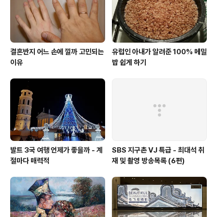
결혼반지 어느 손에 낄까 고민되는
유럽인 아내가 알려준 100% 메밀
이유
밥 쉽게 하기
발트 3국 여행 언제가 좋을까 - 계
SBS 지구촌 VJ 특급 - 최대석 취
절마다 매력적
재 및 촬영 방송목록 (6편)