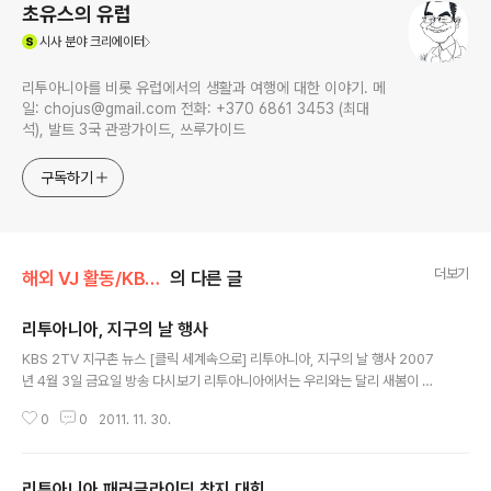
초유스의 유럽
(새창열림)
시사
분야 크리에이터
리투아니아를 비롯 유럽에서의 생활과 여행에 대한 이야기. 메
일: chojus@gmail.com 전화: +370 6861 3453 (최대
석), 발트 3국 관광가이드, 쓰루가이드
구독하기
더보기
해외 VJ 활동/KBS TV
의 다른 글
리투아니아, 지구의 날 행사
글 내용
KBS 2TV 지구촌 뉴스 [클릭 세계속으로] 리투아니아, 지구의 날 행사 2007
년 4월 3일 금요일 방송 다시보기 리투아니아에서는 우리와는 달리 새봄이 시
작되는 3월 20일을 매년 지구의 날로 기념하고 있습니다. 점토로 만든 민속악
0
0
2011. 11. 30.
기 '몰리누카이'에서 나는 새소리-전통 민속 합창단이 부르는 봄의 노래가 생명
의 환희를 노래합니다. 올해로 열여섯 번 째 맞는 행사입니다. 쿤드로타스(환경
부 장관) : "리투아니아에도 지구와 환경에 대한 행사가 많아졌고 사람들의 이해
리투아니아 패러글라이딩 착지 대회
도 커지고 있습니다." 빌뉴스시의 한 초등학교. 학생들이 손에, 손에.. 새 집을 들