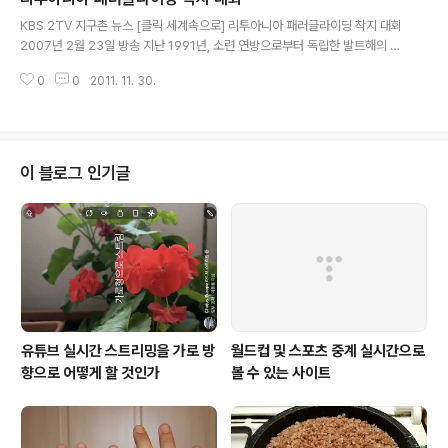
글 내용
고 숲으로 향합니다. 직접 만들거나 인근 가게에서 제공받은 새집들을 나무에
KBS 2TV 지구촌 뉴스 [클릭 세계속으로] 리투아니아 패러글라이딩 착지 대회
걸기 위해서 입니다. 남쪽에서 날아 올 철새들이 편하게 둥지를 틀고 알을 낳을
2007년 2월 23일 방송 지난 1991년, 소련 연방으로부터 독립한 발트해의 리
수 있도..
투아니아 공화국. 여러 분야에 걸쳐 국가적인 도약에 애쓰고 있는 나라입니다.
0
0
2011. 11. 30.
옛 수도이자 관광 명소로 알려진 트라카이. 트라카이 성 근처 얼어붙은 호수 위
에서 특별한 행사가 열렸습니다. 올해로 4회 째인, 가 그것인데요. 영하 15도를
밑도는 추운 날씨에도 불구하고 14개국, 69명의 선수들이 참가했습니다. 경기
방식은 한 가운데 있는 착지점에 얼마나 가까이 착지하느냐? 총 3회에서 12회
까지 시도해 착지점과의 거리를 합산한 뒤 제일 짧은 선수가 우승하게 됩니다.
이 블로그 인기글
바람아 불어다오~ 바람이 불지 않아 이륙하려는 선수들이 여간 애를 먹는 게 아
닙니다..
유튜브 실시간 스트리밍을 가로 방
월드컵 및 스포츠 중계 실시간으로
향으로 어떻게 할 것인가
볼 수 있는 사이트