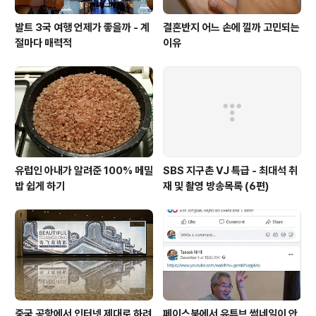
발트 3국 여행 언제가 좋을까 - 계
결혼반지 어느 손에 낄까 고민되는
절마다 매력적
이유
유럽인 아내가 알려준 100% 메밀
SBS 지구촌 VJ 특급 - 최대석 취
밥 쉽게 하기
재 및 촬영 방송목록 (6편)
중국 공항에서 인터넷 제대로 하려
페이스북에서 유튜브 썸네일이 안