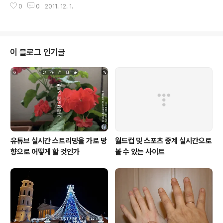
0
0
2011. 12. 1.
알려주는 박람회가 열렸습니다. 행사장에서 가장 눈길을 끈 것은 아기 달리기
대회. 4m 거리를 빨리 기어가는 아기가 승리하는 경기로, 20여 명의 아기들이
접전을 벌였는데요. 아기들은 유유자적인 반면, 보고 있는 아빠 엄마들은 애가
타 딸랑이며 인형을 총동원해 시끌벅적한 응원전을 펼칩니다. 라이마(참가자) :
“아기들의 순수함이 쏟아내는 기쁨은 부모들에게 그 무엇으로도 바꿀 수 없는
이 블로그 인기글
즐거움을 주는 것 같아요.” 참가자 모두에게 육아용품이 상으로 주어지는 이 행
사는 ..
유튜브 실시간 스트리밍을 가로 방
월드컵 및 스포츠 중계 실시간으로
향으로 어떻게 할 것인가
볼 수 있는 사이트