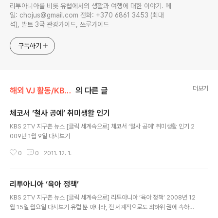
리투아니아를 비롯 유럽에서의 생활과 여행에 대한 이야기. 메
일: chojus@gmail.com 전화: +370 6861 3453 (최대
석), 발트 3국 관광가이드, 쓰루가이드
구독하기
더보기
해외 VJ 활동/KBS TV
의 다른 글
체코서 ‘철사 공예’ 취미생활 인기
글 내용
KBS 2TV 지구촌 뉴스 [클릭 세계속으로] 체코서 ‘철사 공예’ 취미생활 인기 2
009년 1월 9일 다시보기
0
0
2011. 12. 1.
리투아니아 ‘육아 정책’
글 내용
KBS 2TV 지구촌 뉴스 [클릭 세계속으로] 리투아니아 ‘육아 정책’ 2008년 12
월 15일 월요일 다시보기 유럽 뿐 아니라, 전 세계적으로도 최하위 권에 속하는
낮은 출산율로 고심하고 있는 리투아니아. 수도 빌뉴스에서 출산과 육아 정보를