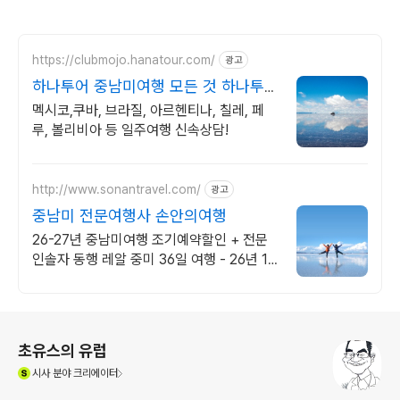
https://clubmojo.hanatour.com/
광고
하나투어 중남미여행 모든 것 하나투어
공식인증 예약센터
멕시코,쿠바, 브라질, 아르헨티나, 칠레, 페
루, 볼리비아 등 일주여행 신속상담!
http://www.sonantravel.com/
광고
중남미 전문여행사 손안의여행
26-27년 중남미여행 조기예약할인 + 전문
인솔자 동행 레알 중미 36일 여행 - 26년 10
월, 11월 ,12월 조기예약할인
로그 정보
초유스의 유럽
(새창열림)
시사
분야 크리에이터