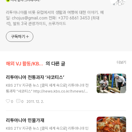
시사
분야 크리에이터
리투아니아를 비롯 유럽에서의 생활과 여행에 대한 이야기. 메
일: chojus@gmail.com 전화: +370 6861 3453 (최대
석), 발트 3국 관광가이드, 쓰루가이드
구독하기
더보기
해외 VJ 활동/KBS TV
의 다른 글
리투아니아 전통과자 ‘샤코티스’
글 내용
KBS 2TV 지구촌 뉴스 [클릭 세계 속으로] 리투아니아 전
통과자 "샤코티스" http://news.kbs.co.kr/tvnews/gl
obalnews/2011/09/14/2355873.html 방송일자: 2
0
0
2011. 12. 2.
011년 9월 14일 (수) 동유럽에 있는 작은 나라죠. 리투아
니압니다. 수도인 빌뉴스에서 120km 정도 달리면 전통 과
자로 유명한 마을에 도착합니다. 전통 과자의 이름은 '샤코
리투아니아 민물가재
티스'입니다. 축제나 결혼식, 또는 생일 파티에 빠지지 않는
글 내용
것 중 하납니다. 비다 (손님) : "올케가 곧 50번째 생일을
KBS 2TV 지구촌 뉴스 [클릭 세계 속으로] 리투아니아 민