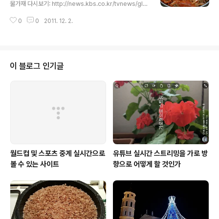
맞거든요. 선물하기 위해서 샀어요. " 샤코티스의 전체적인
물가재 다시보기: http://news.kbs.co.kr/tvnews/glo
모양은 크리스마스트리와 닮았습니다. 독특한 모양에서 이
balnews/2011/07/29/2331961.html 방송일자: 201
름도 유래되었는데요. 삐죽삐죽하게 튀어나온 부분이 나뭇
0
0
2011. 12. 2.
1년 7월 29일 (금) 발트 3국으로 익히 알려진 곳이죠. 동
가지 같죠? 리투아니아 말로 나뭇가..
유럽에 있는 나라, 리투아니압니다. 수도인 빌뉴스에서 12
0km를 달리면 '두세토스'라는 작은 도시에 도착하는데요.
여유로움이 느껴지는 한적한 곳입니다. 두세토스의 명물은
전통 방식으로 만드는 맥주입니다. 3대째 전통을 이어 오
이 블로그 인기글
면서 100년 가까운 역사를 자랑하고 있죠. 해마다 7월이
되면 많은 이들이 맥주를 즐길 수 있도록 축제를 엽니다. 소
문을 듣고 찾아온 이들로 어느새 길가는 주차장이 되어버
렸네요. 풀밭에서 마시는 시원한 맥주, 이..
월드컵 및 스포츠 중계 실시간으로
유튜브 실시간 스트리밍을 가로 방
볼 수 있는 사이트
향으로 어떻게 할 것인가