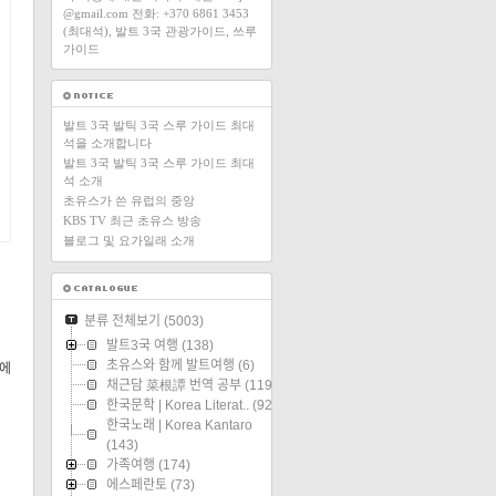
@gmail.com 전화: +370 6861 3453
(최대석), 발트 3국 관광가이드, 쓰루
가이드
발트 3국 발틱 3국 스루 가이드 최대
석을 소개합니다
발트 3국 발틱 3국 스루 가이드 최대
석 소개
초유스가 쓴 유럽의 중앙
KBS TV 최근 초유스 방송
블로그 및 요가일래 소개
분류 전체보기
(5003)
발트3국 여행
(138)
초유스와 함께 발트여행
(6)
에
채근담 菜根譚 번역 공부
(119)
한국문학 | Korea Literat..
(92)
한국노래 | Korea Kantaro
(143)
가족여행
(174)
에스페란토
(73)