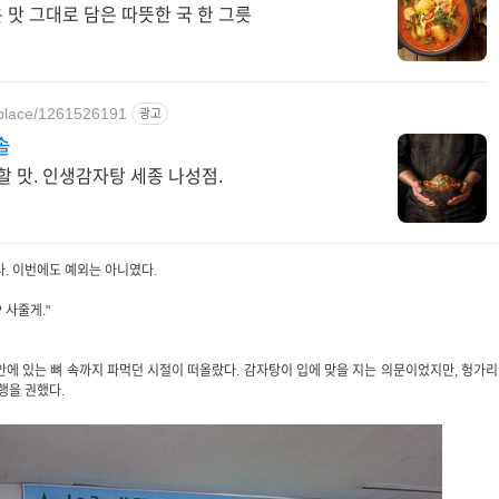
맛 그대로 담은 따뜻한 국 한 그릇
/place/1261526191
광고
솔
할 맛. 인생감자탕 세종 나성점.
다. 이번에도 예외는 아니였다.
 사줄게."
 안에 있는 뼈 속까지 파먹던 시절이 떠올랐다.
감자탕이 입에 맞을 지는 의문이었지만,
헝가리
동행을 권했다.