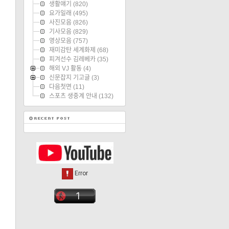
생활얘기
(820)
요가일래
(495)
사진모음
(826)
기사모음
(829)
영상모음
(757)
재미감탄 세계화제
(68)
피겨선수 김레베카
(35)
해외 VJ 활동
(4)
신문잡지 기고글
(3)
다음첫면
(11)
스포츠 생중계 안내
(132)